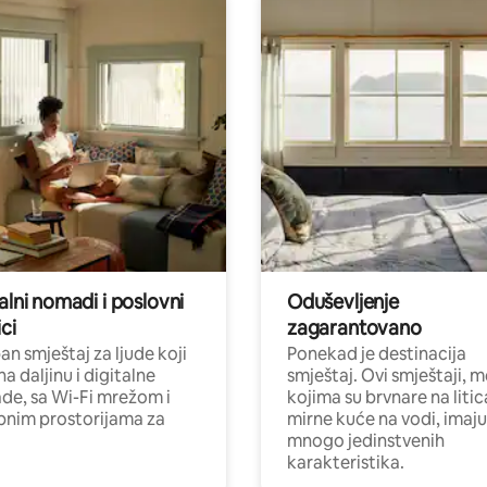
alni nomadi i poslovni
Oduševljenje
ci
zagarantovano
n smještaj za ljude koji
Ponekad je destinacija
na daljinu i digitalne
smještaj. Ovi smještaji, 
e, sa Wi-Fi mrežom i
kojima su brvnare na liti
nim prostorijama za
mirne kuće na vodi, imaju
mnogo jedinstvenih
karakteristika.