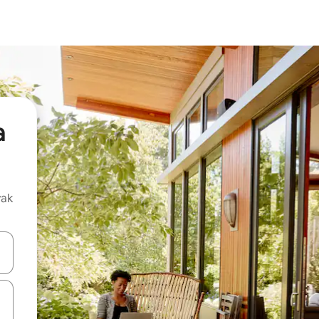
a
vak
oz njih pomoću strelica nagore i nadolje, kao i da ih istražujte dodirom