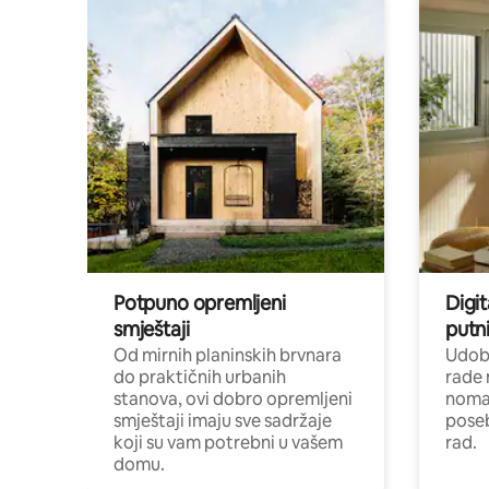
Potpuno opremljeni
Digit
smještaji
putni
Od mirnih planinskih brvnara
Udoba
do praktičnih urbanih
rade 
stanova, ovi dobro opremljeni
nomad
smještaji imaju sve sadržaje
poseb
koji su vam potrebni u vašem
rad.
domu.