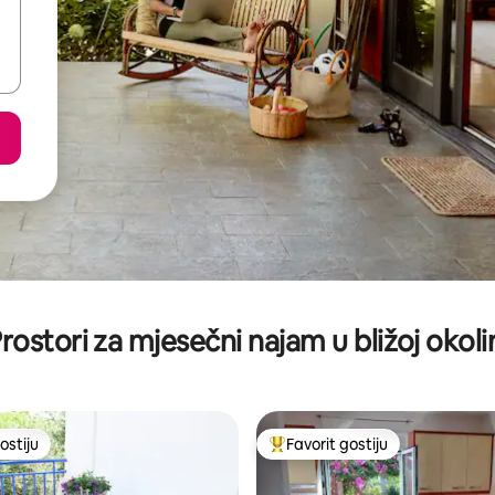
rostori za mjesečni najam u bližoj okoli
ostiju
Favorit gostiju
ostiju
Glavni favorit gostiju