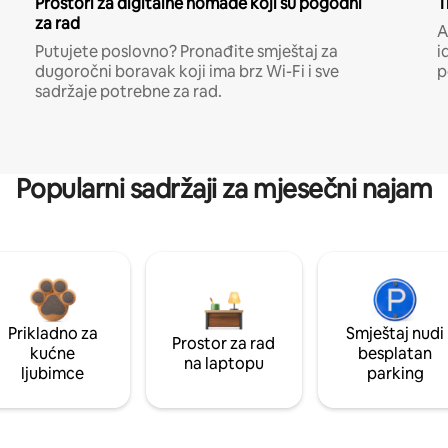
Prostori za digitalne nomade koji su pogodni
T
za rad
A
Putujete poslovno? Pronađite smještaj za
i
dugoročni boravak koji ima brz Wi-Fi i sve
p
sadržaje potrebne za rad.
Popularni sadržaji za mjesečni najam
Prikladno za
Smještaj nudi
Prostor za rad
kućne
besplatan
na laptopu
ljubimce
parking