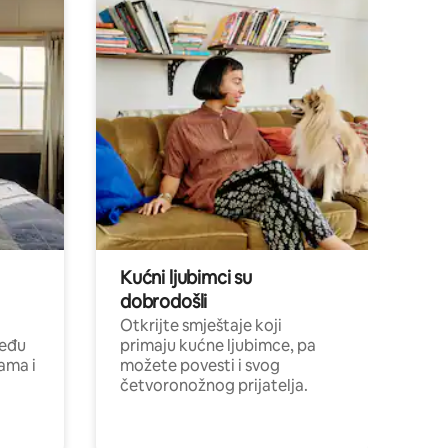
Kućni ljubimci su
dobrodošli
Otkrijte smještaje koji
među
primaju kućne ljubimce, pa
cama i
možete povesti i svog
četvoronožnog prijatelja.