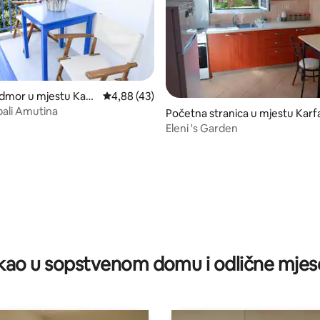
d 5, recenzija: 24
dmor u mjestu Karf
prosječna ocjena 4,88 od 5, recenzija: 43
4,88 (43)
bali Amutina
Početna stranica u mjestu Karf
Eleni 's Garden
ao u sopstvenom domu i odlične mjes