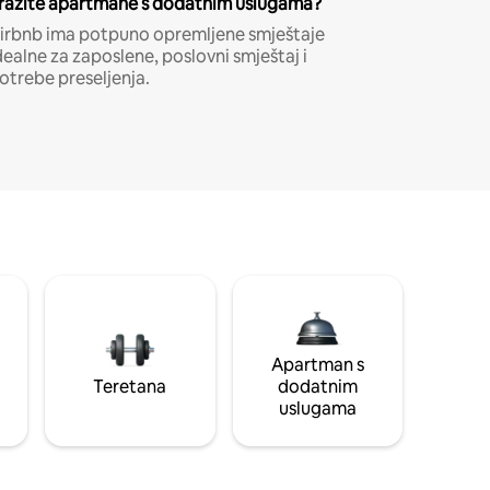
ražite apartmane s dodatnim uslugama?
irbnb ima potpuno opremljene smještaje
dealne za zaposlene, poslovni smještaj i
otrebe preseljenja.
Apartman s
Teretana
dodatnim
uslugama