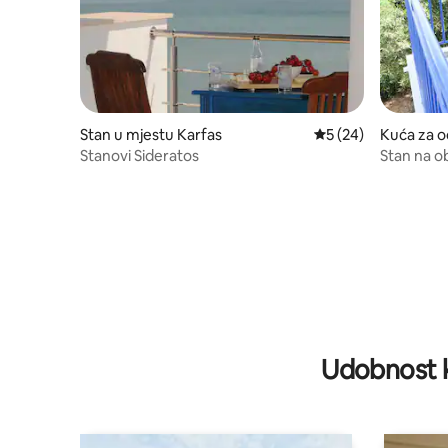
Stan u mjestu Karfas
prosječna ocjena 5 o
5 (24)
Kuća za o
as
Stanovi Sideratos
Stan na o
Udobnost k