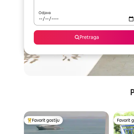
Odjava
Pretraga
P
Favorit gostiju
Favorit g
Glavni favorit gostiju
Favorit g