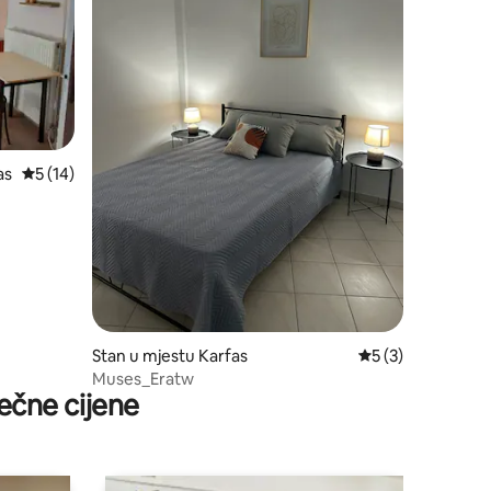
as
prosječna ocjena 5 od 5, recenzija: 14
5 (14)
Stan u mjestu Karfas
prosječna ocjena 5
5 (3)
Muses_Eratw
ečne cijene