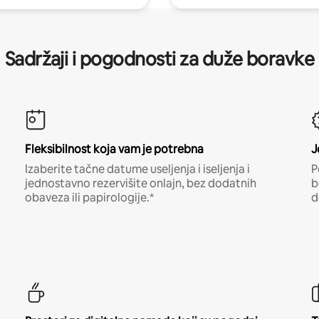
Sadržaji i pogodnosti za duže boravke
Fleksibilnost koja vam je potrebna
J
Izaberite tačne datume useljenja i iseljenja i
P
jednostavno rezervišite onlajn, bez dodatnih
b
obaveza ili papirologije.*
d