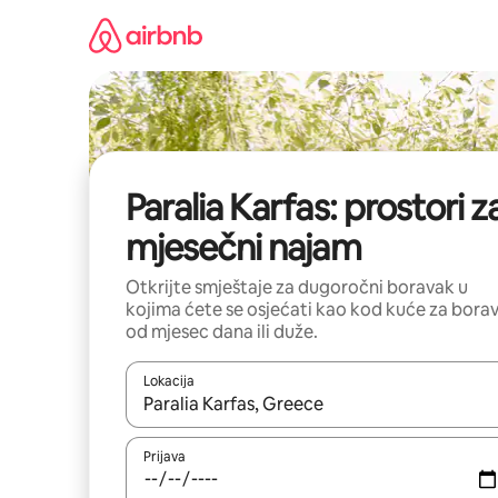
Pređi
na
sadržaj
Paralia Karfas: prostori z
mjesečni najam
Otkrijte smještaje za dugoročni boravak u
kojima ćete se osjećati kao kod kuće za bora
od mjesec dana ili duže.
Lokacija
Kad su rezultati dostupni, možete da se krećete kr
Prijava