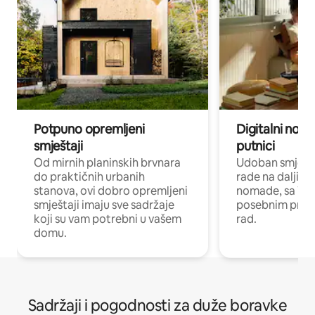
Potpuno opremljeni
Digitalni noma
smještaji
putnici
Od mirnih planinskih brvnara
Udoban smještaj
do praktičnih urbanih
rade na daljinu 
stanova, ovi dobro opremljeni
nomade, sa Wi-
smještaji imaju sve sadržaje
posebnim prost
koji su vam potrebni u vašem
rad.
domu.
Sadržaji i pogodnosti za duže boravke