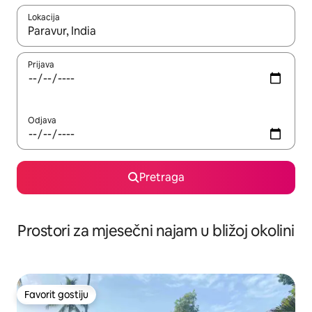
Lokacija
Kad su rezultati dostupni, možete da se krećete kroz njih pomoću 
Prijava
Odjava
Pretraga
Prostori za mjesečni najam u bližoj okolini
Favorit gostiju
Favorit gostiju