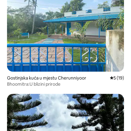
Gostinjska kuća u mjestu Cherunniyoor
prosječna 
5 (19)
Bhoomitra:U blizini prirode