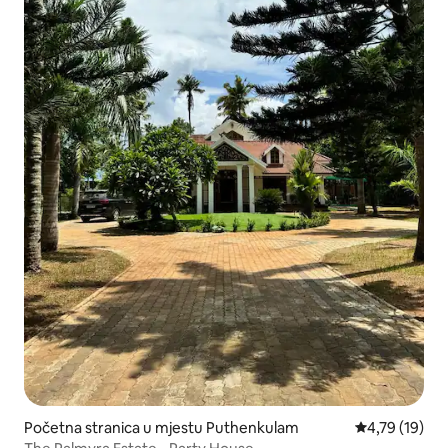
Početna stranica u mjestu Puthenkulam
prosječna ocj
4,79 (19)