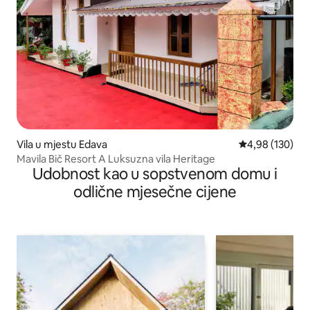
Vila u mjestu Edava
prosječna ocjen
4,98 (130)
Mavila Bič Resort A Luksuzna vila Heritage
Udobnost kao u sopstvenom domu i
odlične mjesečne cijene