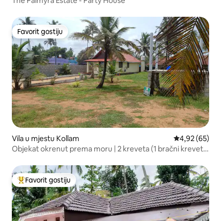
The Palmyra Estate - Party House
Favorit gostiju
Favorit gostiju
Vila u mjestu Kollam
prosječna ocje
4,92 (65)
Objekat okrenut prema moru | 2 kreveta (1 bračni krevet +
1 krevet)
Favorit gostiju
Glavni favorit gostiju