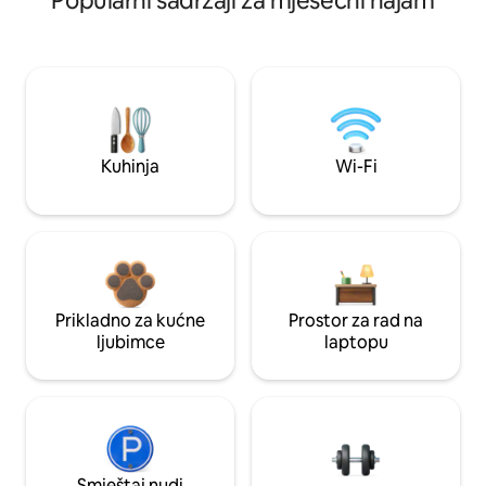
Popularni sadržaji za mjesečni najam
Kuhinja
Wi-Fi
Prikladno za kućne
Prostor za rad na
ljubimce
laptopu
Smještaj nudi