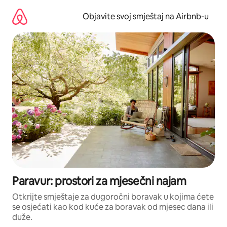
Pređi
na
Objavite svoj smještaj na Airbnb-u
sadržaj
Paravur: prostori za mjesečni najam
Otkrijte smještaje za dugoročni boravak u kojima ćete
se osjećati kao kod kuće za boravak od mjesec dana ili
duže.