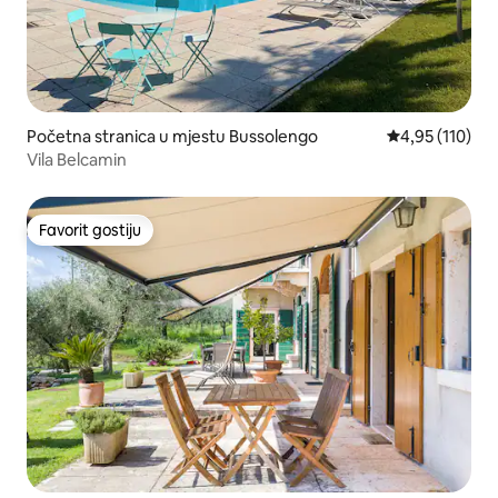
Početna stranica u mjestu Bussolengo
prosječna ocjen
4,95 (110)
Vila Belcamin
Favorit gostiju
Favorit gostiju