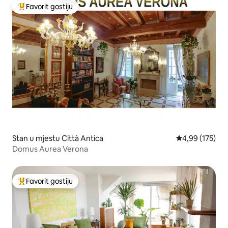
Favorit gostiju
Glavni favorit gostiju
Stan u mjestu Città Antica
prosječna ocjen
4,99 (175)
Domus Aurea Verona
Favorit gostiju
Glavni favorit gostiju