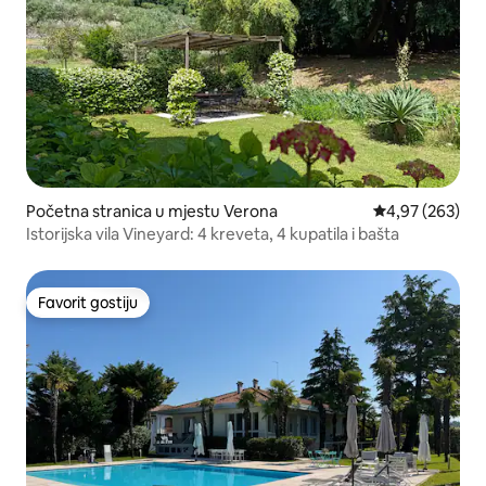
Početna stranica u mjestu Verona
prosječna ocjen
4,97 (263)
Istorijska vila Vineyard: 4 kreveta, 4 kupatila i bašta
Favorit gostiju
Favorit gostiju