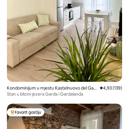
Kondominijum u mjestu Kastelnuovo del Gar
prosječna ocjen
4,93 (139)
da
Stan u blizini jezera Garda i Gardalanda
Favorit gostiju
Glavni favorit gostiju