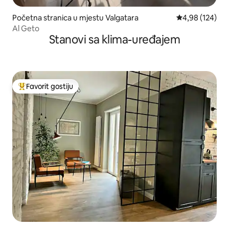
Početna stranica u mjestu Valgatara
prosječna ocjen
4,98 (124)
Al Geto
Stanovi sa klima-uređajem
Favorit gostiju
Glavni favorit gostiju