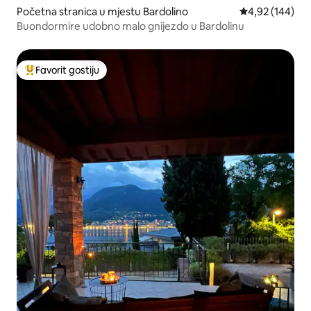
Početna stranica u mjestu Bardolino
prosječna ocjen
4,92 (144)
Buondormire udobno malo gnijezdo u Bardolinu
Favorit gostiju
Glavni favorit gostiju