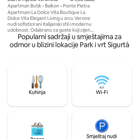
uključuju ultrabrzi
Apartman Butik • Balkon • Ponte Pietra
kablovima, Smart T
Apartmani La Dolce Vita Boutique La
klima-uređajem i g
Dolce Vita Elegant Living u srcu Verone
pranje veša, mašin
nudi sofisticirani italijanski stil i modernu
mašinu za pranje 
udobnost. Odabrano za goste koji cijene
garaže, Putni kre
Popularni sadržaji u smještajima za
kvalitet i vrhunsku lokaciju. •⁠ ⁠Vrhunski
dostupan na zaht
odmor: 2 spavaće sobe sa
odmor u blizini lokacije Park i vrt Sigurtà
nadmadracima od memorijske pjene
debljine 5 cm (jedna sa privatnim
balkonom). •⁠ ⁠Privatnost: 2 kupatila i
potpuno opremljena kuhinja. •⁠ ⁠Pristup:
Izvan zone ograničenog saobraćaja
(ZTL); besplatan javni parking na 50 m.
Naknade (gotovina pri odlasku): •⁠
⁠Čišćenje: 55 EUR •⁠ ⁠Gradska taksa: 3,50 €
Kuhinja
Wi-Fi
po osobi po noćenju, za prva 4 noćenja.
Smještaj nudi