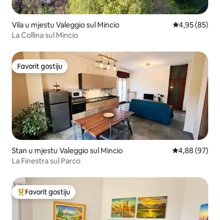
Vila u mjestu Valeggio sul Mincio
prosječna ocje
4,95 (85)
La Collina sul Mincio
Favorit gostiju
Favorit gostiju
Stan u mjestu Valeggio sul Mincio
prosječna ocje
4,88 (97)
La Finestra sul Parco
Favorit gostiju
Glavni favorit gostiju