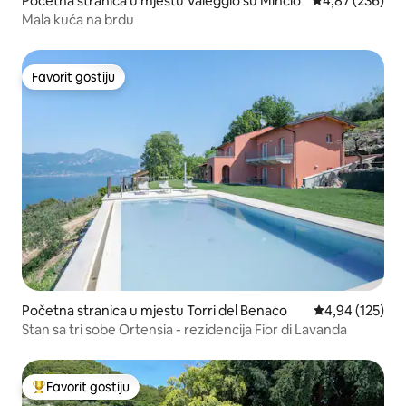
Početna stranica u mjestu Valeggio su Mincio
prosječna ocjen
4,87 (236)
Mala kuća na brdu
Favorit gostiju
Favorit gostiju
Početna stranica u mjestu Torri del Benaco
prosječna ocjen
4,94 (125)
Stan sa tri sobe Ortensia - rezidencija Fior di Lavanda
Favorit gostiju
Glavni favorit gostiju