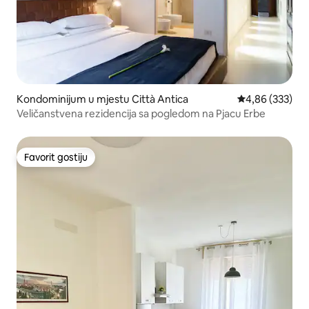
Kondominijum u mjestu Città Antica
prosječna ocjen
4,86 (333)
Veličanstvena rezidencija sa pogledom na Pjacu Erbe
Favorit gostiju
Favorit gostiju