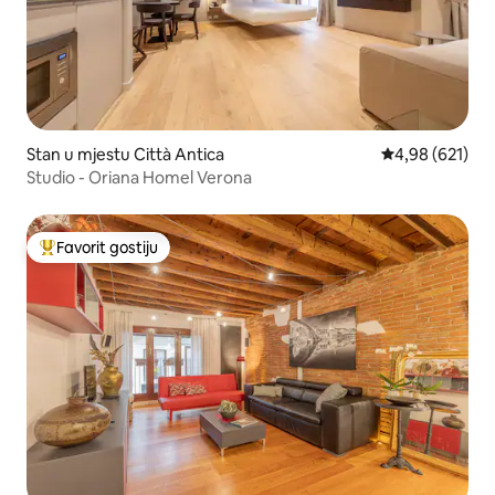
Stan u mjestu Città Antica
prosječna ocjen
4,98 (621)
Studio - Oriana Homel Verona
Favorit gostiju
Glavni favorit gostiju