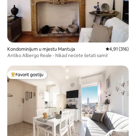
Kondominijum u mjestu Mantuja
prosječna ocjen
4,91 (316)
Antiko Albergo Reale - Nikad nećete šetati sami!
Favorit gostiju
Glavni favorit gostiju