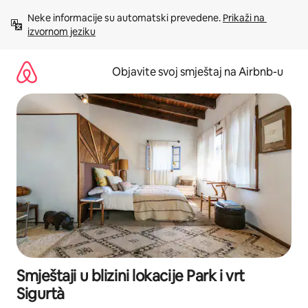
Pređi
Neke informacije su automatski prevedene. 
Prikaži na 
na
izvornom jeziku
sadržaj
Objavite svoj smještaj na Airbnb-u
Smještaji u blizini lokacije Park i vrt
Sigurtà