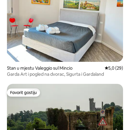
Stan u mjestu Valeggio sul Mincio
prosječna ocj
5,0 (29)
Garda Art i pogled na dvorac, Sigurta i Gardaland
Favorit gostiju
Favorit gostiju