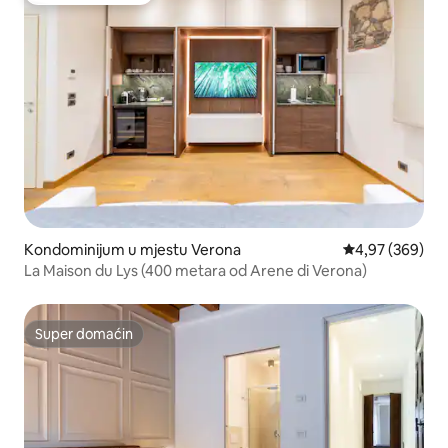
Kondominijum u mjestu Verona
prosječna ocjen
4,97 (369)
La Maison du Lys (400 metara od Arene di Verona)
Super domaćin
Super domaćin