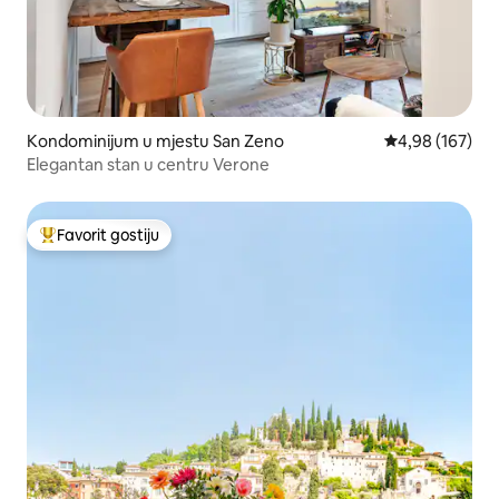
Kondominijum u mjestu San Zeno
prosječna ocjen
4,98 (167)
Elegantan stan u centru Verone
Favorit gostiju
Glavni favorit gostiju