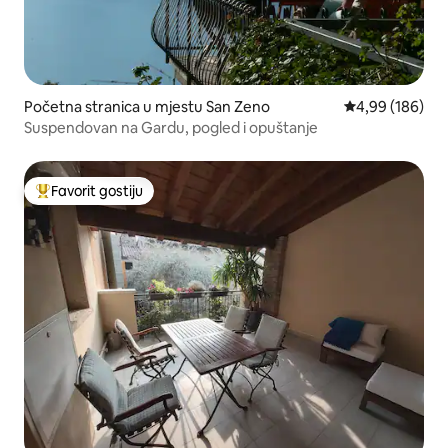
Početna stranica u mjestu San Zeno
prosječna ocjen
4,99 (186)
Suspendovan na Gardu, pogled i opuštanje
Favorit gostiju
Glavni favorit gostiju