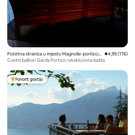
Početna stranica u mjestu Magnolie-porticcio
prosječna ocjen
4,95 (176)
li
Cvetni balkon Garda Portico i ekskluzivna bašta
Favorit gostiju
Glavni favorit gostiju