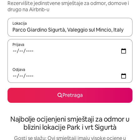
Rezervišite jedinstvene smještaje za odmor, domove i
drugo na Airbnb-u
Lokacija
Kad su rezultati dostupni, možete da se krećete kroz njih pomoću 
Prijava
Odjava
Pretraga
Najbolje ocijenjeni smještaji za odmor u
blizini lokacije Park i vrt Sigurtà
Gosti se slažu: Ovi smještaji imaju visoke ocjene u