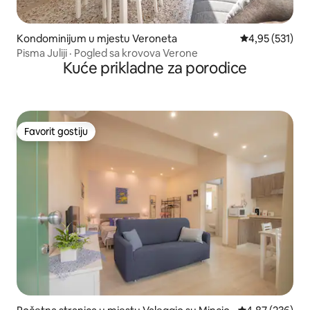
Kondominijum u mjestu Veroneta
prosječna ocjen
4,95 (531)
Pisma Juliji · Pogled sa krovova Verone
Kuće prikladne za porodice
Favorit gostiju
Favorit gostiju