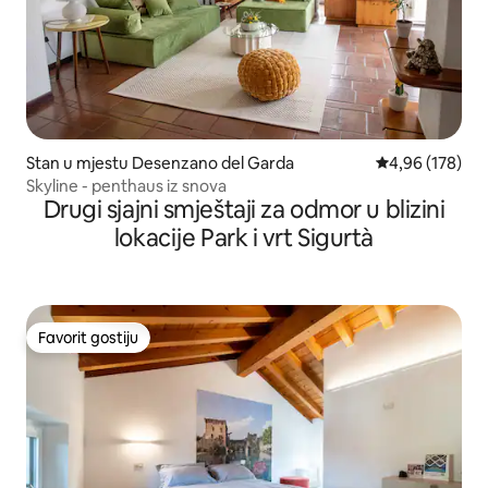
Stan u mjestu Desenzano del Garda
prosječna ocjen
4,96 (178)
Skyline - penthaus iz snova
Drugi sjajni smještaji za odmor u blizini
lokacije Park i vrt Sigurtà
Favorit gostiju
Favorit gostiju