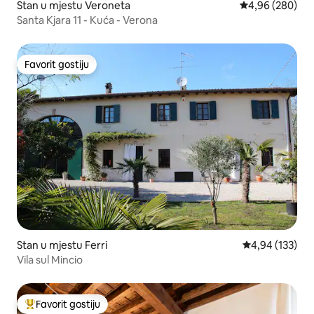
Stan u mjestu Veroneta
prosječna ocjen
4,96 (280)
Santa Kjara 11 - Kuća - Verona
Favorit gostiju
Favorit gostiju
Stan u mjestu Ferri
prosječna ocjen
4,94 (133)
Vila sul Mincio
Favorit gostiju
Glavni favorit gostiju