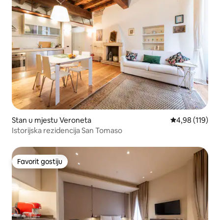
Stan u mjestu Veroneta
prosječna ocjen
4,98 (119)
Istorijska rezidencija San Tomaso
Favorit gostiju
Favorit gostiju