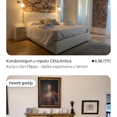
Kondominijum u mjestu Città Antica
prosječna ocje
4,96 (111)
Kuća u San Filippu - slatka uspomena u Veroni
Favorit gostiju
Favorit gostiju