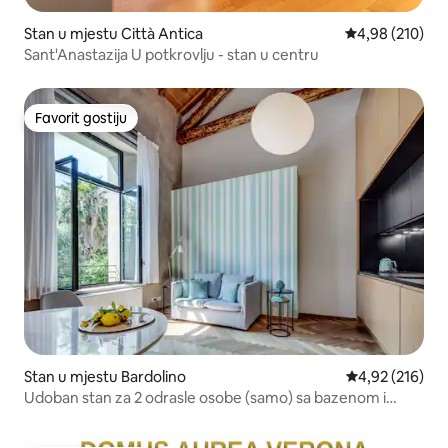
Stan u mjestu Città Antica
prosječna ocjen
4,98 (210)
Sant'Anastazija U potkrovlju - stan u centru
Favorit gostiju
Favorit gostiju
Stan u mjestu Bardolino
prosječna ocjen
4,92 (216)
Udoban stan za 2 odrasle osobe (samo) sa bazenom i
parkingom u Bardolinu