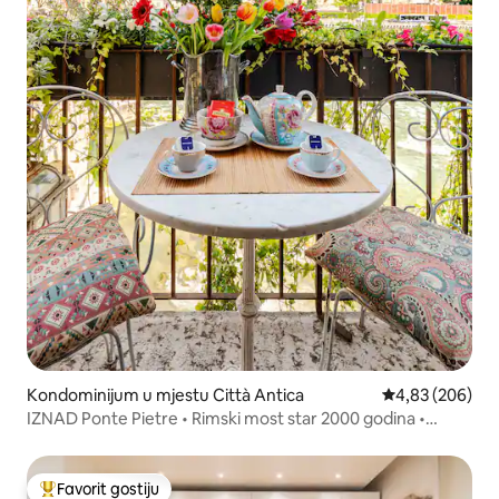
Kondominijum u mjestu Città Antica
prosječna ocjen
4,83 (206)
IZNAD Ponte Pietre • Rimski most star 2000 godina •
POGLED
Favorit gostiju
Glavni favorit gostiju