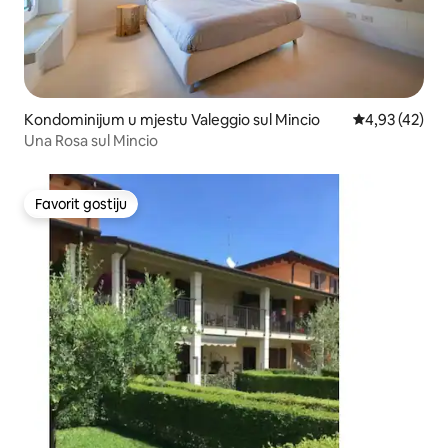
Kondominijum u mjestu Valeggio sul Mincio
prosječna ocje
4,93 (42)
Una Rosa sul Mincio
Favorit gostiju
Favorit gostiju