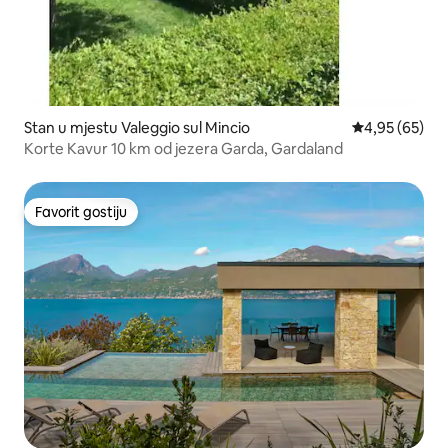
Stan u mjestu Valeggio sul Mincio
prosječna ocje
4,95 (65)
Korte Kavur 10 km od jezera Garda, Gardaland
Favorit gostiju
Favorit gostiju