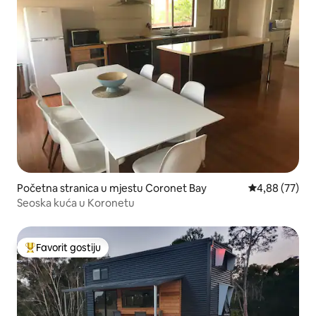
Početna stranica u mjestu Coronet Bay
prosječna ocje
4,88 (77)
Seoska kuća u Koronetu
Favorit gostiju
Glavni favorit gostiju