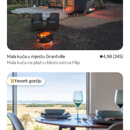
Mala kuća u mjestu Grantville
prosječna ocjen
4,98 (245)
Mala kuća na plaži u blizini ostrva Filip
Favorit gostiju
Glavni favorit gostiju