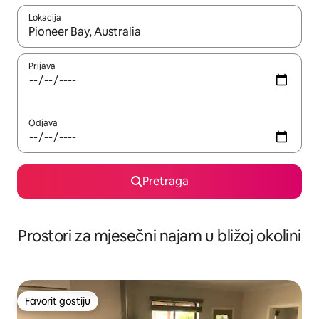
Lokacija
Kad su rezultati dostupni, možete da se krećete kroz njih pomoću 
Prijava
Odjava
Pretraga
Prostori za mjesečni najam u bližoj okolini
Favorit gostiju
Favorit gostiju