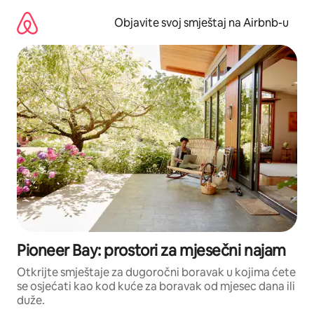
Pređi
na
Objavite svoj smještaj na Airbnb-u
sadržaj
Pioneer Bay: prostori za mjesečni najam
Otkrijte smještaje za dugoročni boravak u kojima ćete
se osjećati kao kod kuće za boravak od mjesec dana ili
duže.