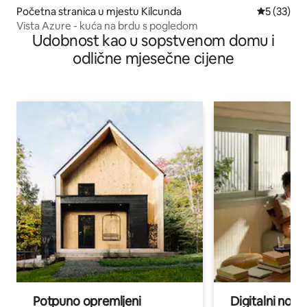
Početna stranica u mjestu Kilcunda
prosječna 
5 (33)
Vista Azure - kuća na brdu s pogledom
Udobnost kao u sopstvenom domu i
odlične mjesečne cijene
Potpuno opremljeni
Digitalni noma