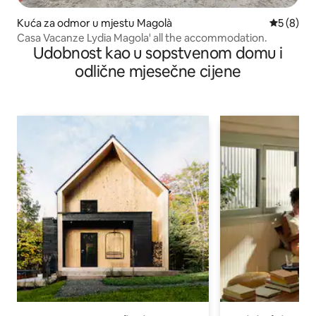
Kuća za odmor u mjestu Magolà
prosječna
5 (8)
Casa Vacanze Lydia Magola' all the accommodation.
Udobnost kao u sopstvenom domu i
odlične mjesečne cijene