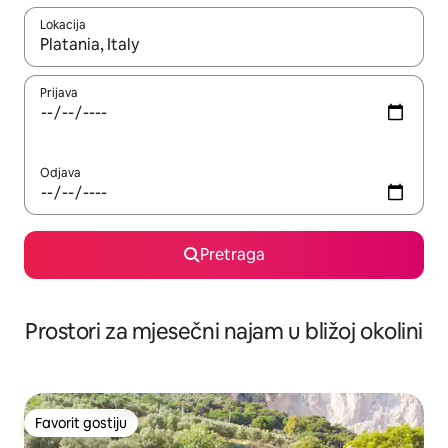
Lokacija
Kad su rezultati dostupni, možete da se krećete kroz njih pomoću 
Prijava
Odjava
Pretraga
Prostori za mjesečni najam u bližoj okolini
Favorit gostiju
Favorit gostiju