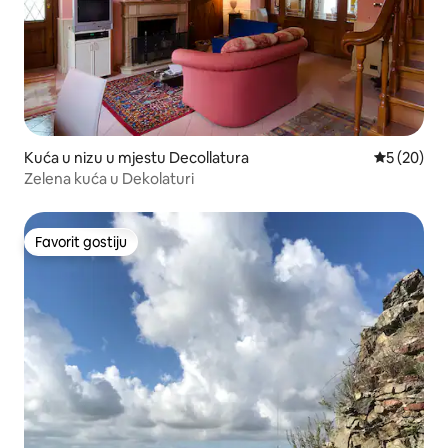
Kuća u nizu u mjestu Decollatura
prosječna o
5 (20)
Zelena kuća u Dekolaturi
Favorit gostiju
Favorit gostiju