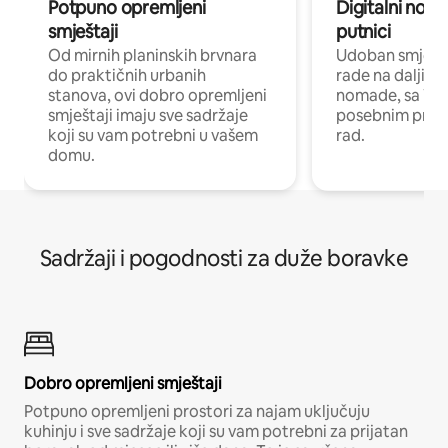
Potpuno opremljeni
Digitalni noma
smještaji
putnici
Od mirnih planinskih brvnara
Udoban smještaj
do praktičnih urbanih
rade na daljinu 
stanova, ovi dobro opremljeni
nomade, sa Wi-
smještaji imaju sve sadržaje
posebnim prost
koji su vam potrebni u vašem
rad.
domu.
Sadržaji i pogodnosti za duže boravke
Dobro opremljeni smještaji
Potpuno opremljeni prostori za najam uključuju
kuhinju i sve sadržaje koji su vam potrebni za prijatan