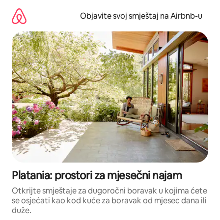
Pređi
na
Objavite svoj smještaj na Airbnb-u
sadržaj
Platania: prostori za mjesečni najam
Otkrijte smještaje za dugoročni boravak u kojima ćete
se osjećati kao kod kuće za boravak od mjesec dana ili
duže.