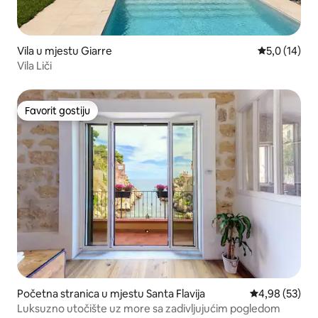
Vila u mjestu Giarre
prosječna oc
5,0 (14)
Vila Liči
Favorit gostiju
Favorit gostiju
Početna stranica u mjestu Santa Flavija
prosječna ocje
4,98 (53)
Luksuzno utočište uz more sa zadivljujućim pogledom