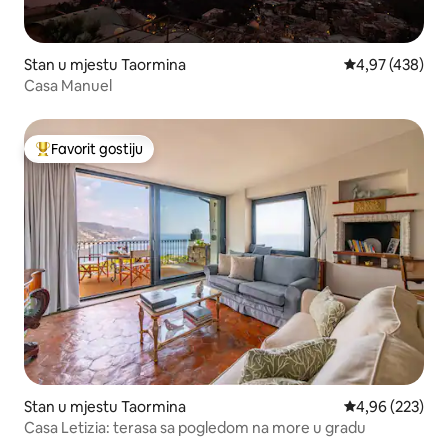
Stan u mjestu Taormina
prosječna ocjen
4,97 (438)
Casa Manuel
Favorit gostiju
Glavni favorit gostiju
Stan u mjestu Taormina
prosječna ocjen
4,96 (223)
Casa Letizia: terasa sa pogledom na more u gradu