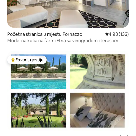
Početna stranica u mjestu Fornazzo
prosječna ocjen
4,93 (136)
Moderna kuća na farmi Etna sa vinogradom i terasom
Favorit gostiju
Glavni favorit gostiju