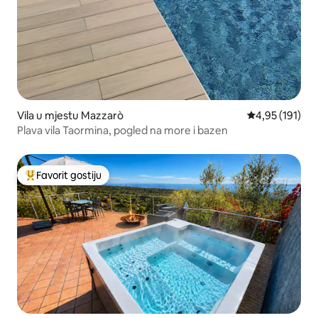
Vila u mjestu Mazzarò
prosječna ocjen
4,95 (191)
Plava vila Taormina, pogled na more i bazen
Favorit gostiju
Glavni favorit gostiju