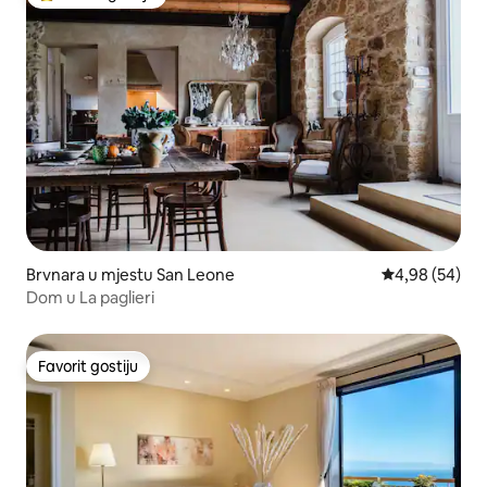
Glavni favorit gostiju
Brvnara u mjestu San Leone
prosječna ocje
4,98 (54)
Dom u La paglieri
Favorit gostiju
Favorit gostiju