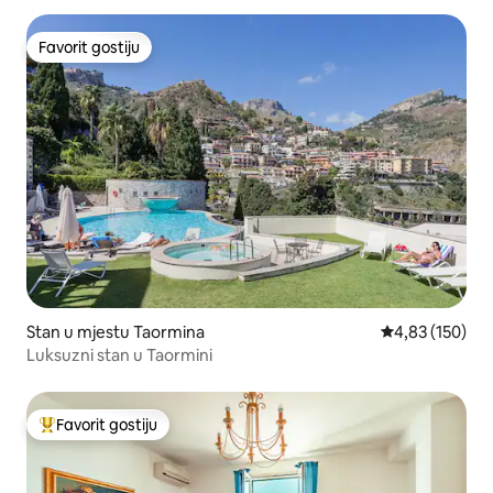
Favorit gostiju
Favorit gostiju
Stan u mjestu Taormina
prosječna ocjen
4,83 (150)
Luksuzni stan u Taormini
Favorit gostiju
Glavni favorit gostiju