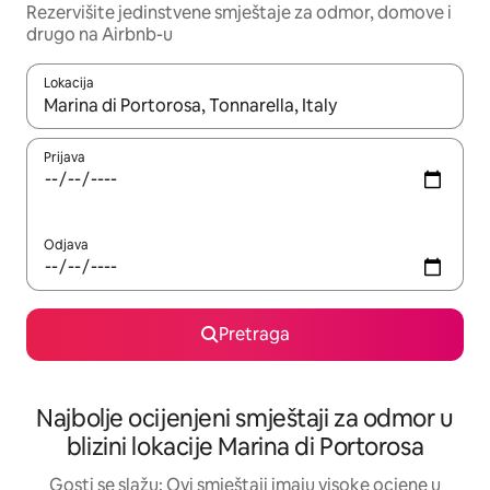
Rezervišite jedinstvene smještaje za odmor, domove i
drugo na Airbnb-u
Lokacija
Kad su rezultati dostupni, možete da se krećete kroz njih pomoću 
Prijava
Odjava
Pretraga
Najbolje ocijenjeni smještaji za odmor u
blizini lokacije Marina di Portorosa
Gosti se slažu: Ovi smještaji imaju visoke ocjene u