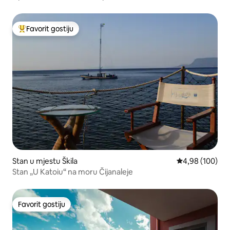
Favorit gostiju
Glavni favorit gostiju
Stan u mjestu Škila
prosječna ocjen
4,98 (100)
Stan „U Katoiu“ na moru Čijanaleje
Favorit gostiju
Favorit gostiju