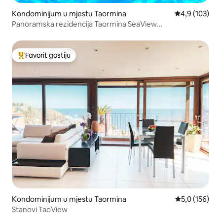
Kondominijum u mjestu Taormina
prosječna ocje
4,9 (103)
Panoramska rezidencija Taormina SeaView
Terrace+bazen
Favorit gostiju
Glavni favorit gostiju
Kondominijum u mjestu Taormina
prosječna ocj
5,0 (156)
Stanovi TaoView