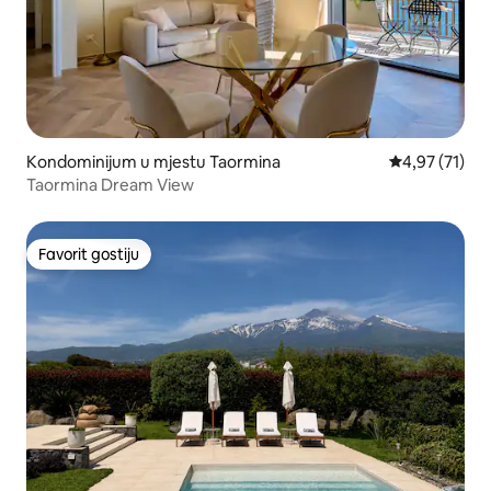
Kondominijum u mjestu Taormina
prosječna ocj
4,97 (71)
Taormina Dream View
Favorit gostiju
Favorit gostiju