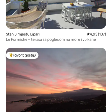
Stan u mjestu Lipari
prosječna ocjen
4,93 (137)
Le Formiche – terasa sa pogledom na more i vulkane
Favorit gostiju
Glavni favorit gostiju