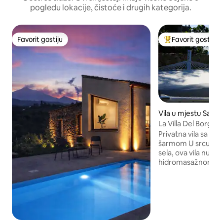
pogledu lokacije, čistoće i drugih kategorija.
Favorit gostiju
Favorit gostiju
Favorit gostiju
Glavni favorit gost
Vila u mjestu San
La Villa Del Borgo C
Privatna vila sa ba
šarmom U srcu autentičnog sicilijanskog
sela, ova vila nudi
hidromasažnom ka
baštenski bar, op
opuštanje i kućnu
brzi Wi-Fi, prijava 
sata dnevno kako 
toplinu tipičnu za s
gostoprimstvo, pri