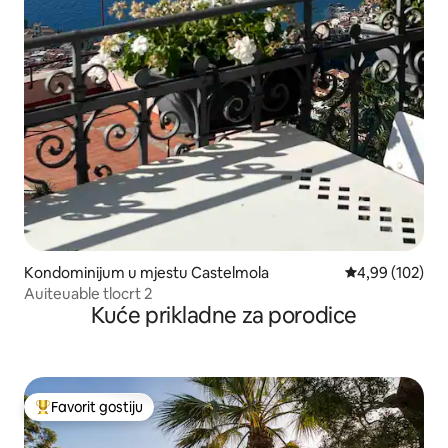
Kondominijum u mjestu Castelmola
prosječna ocjen
4,99 (102)
Auiteuable tlocrt 2
Kuće prikladne za porodice
Favorit gostiju
Glavni favorit gostiju