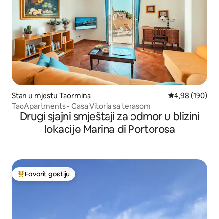
Stan u mjestu Taormina
prosječna ocjen
4,98 (190)
TaoApartments - Casa Vitoria sa terasom
Drugi sjajni smještaji za odmor u blizini
lokacije Marina di Portorosa
Favorit gostiju
Glavni favorit gostiju