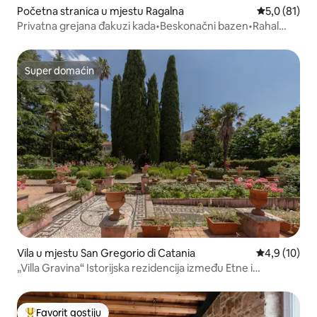
Početna stranica u mjestu Ragalna
prosječna oc
5,0 (81)
Privatna grejana đakuzi kada•Beskonačni bazen•Rahal
Luxury
Super domaćin
Super domaćin
Vila u mjestu San Gregorio di Catania
prosječna oc
4,9 (10)
„Villa Gravina“ Istorijska rezidencija između Etne i
Taormine
Favorit gostiju