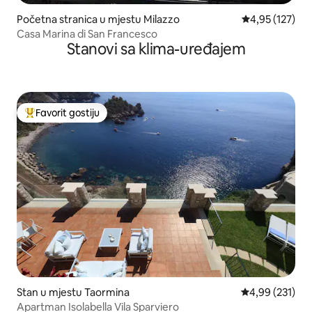
Početna stranica u mjestu Milazzo
prosječna ocjen
4,95 (127)
Casa Marina di San Francesco
Stanovi sa klima-uređajem
Favorit gostiju
Glavni favorit gostiju
Stan u mjestu Taormina
prosječna ocjen
4,99 (231)
Apartman Isolabella Vila Sparviero