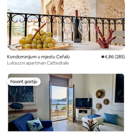
Kondominijum u mjestu Cefalù
prosječna ocjen
4,86 (285)
Luksuzni apartman Cattedrale
Favorit gostiju
Favorit gostiju