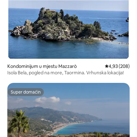
Kondominijum u mjestu Mazzarò
prosječna ocjen
4,93 (208)
Isola Bela, pogled na more, Taormina. Vrhunska lokacija!
Super domaćin
Super domaćin