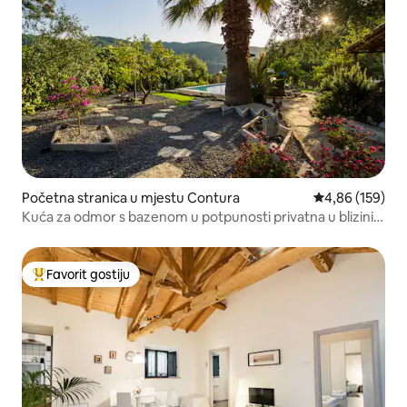
Početna stranica u mjestu Contura
prosječna ocjen
4,86 (159)
Kuća za odmor s bazenom u potpunosti privatna u blizini
plaže
Favorit gostiju
Glavni favorit gostiju