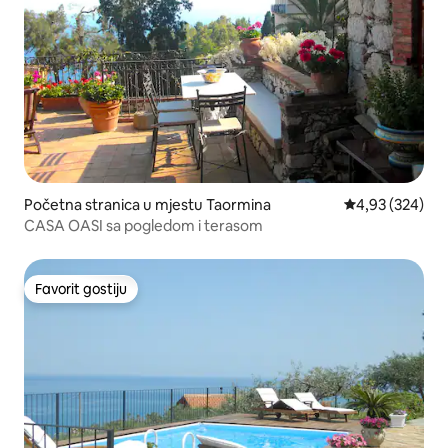
Početna stranica u mjestu Taormina
prosječna ocjen
4,93 (324)
CASA OASI sa pogledom i terasom
Favorit gostiju
Favorit gostiju