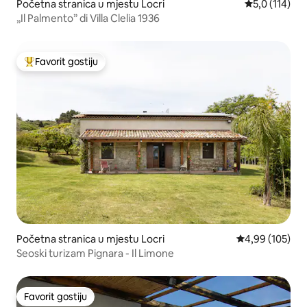
Početna stranica u mjestu Locri
prosječna ocj
5,0 (114)
„Il Palmento” di Villa Clelia 1936
Favorit gostiju
Glavni favorit gostiju
Početna stranica u mjestu Locri
prosječna ocjen
4,99 (105)
Seoski turizam Pignara - Il Limone
Favorit gostiju
Favorit gostiju