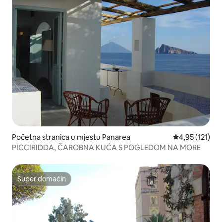
Početna stranica u mjestu Panarea
prosječna ocje
4,95 (121)
PICCIRIDDA, ČAROBNA KUĆA S POGLEDOM NA MORE
Super domaćin
Super domaćin