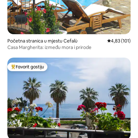
Početna stranica u mjestu Cefalù
prosječna ocjen
4,83 (101)
Casa Margherita: između mora i prirode
Favorit gostiju
Glavni favorit gostiju