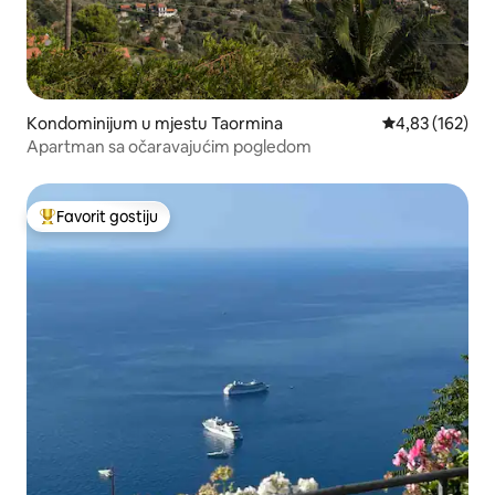
Kondominijum u mjestu Taormina
prosječna ocjen
4,83 (162)
Apartman sa očaravajućim pogledom
Favorit gostiju
Glavni favorit gostiju