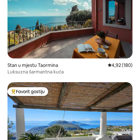
Stan u mjestu Taormina
prosječna ocjen
4,92 (180)
Luksuzna šarmantna kuća
Favorit gostiju
Glavni favorit gostiju