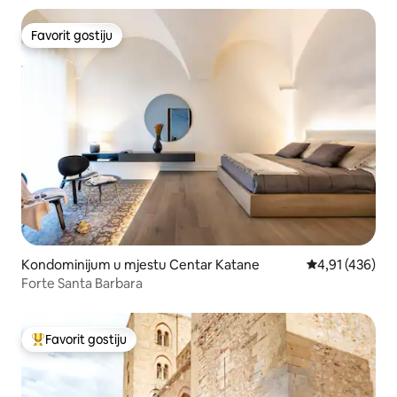
Favorit gostiju
Favorit gostiju
Kondominijum u mjestu Centar Katane
prosječna ocjen
4,91 (436)
Forte Santa Barbara
Favorit gostiju
Glavni favorit gostiju