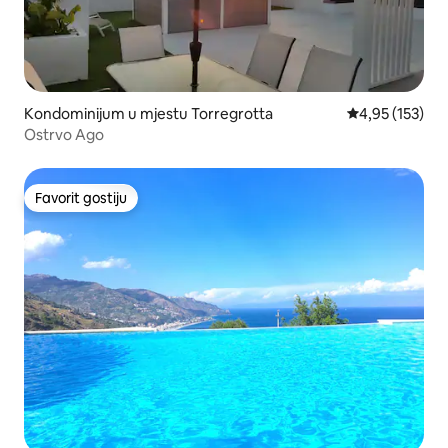
Kondominijum u mjestu Torregrotta
prosječna ocjen
4,95 (153)
Ostrvo Ago
Favorit gostiju
Favorit gostiju