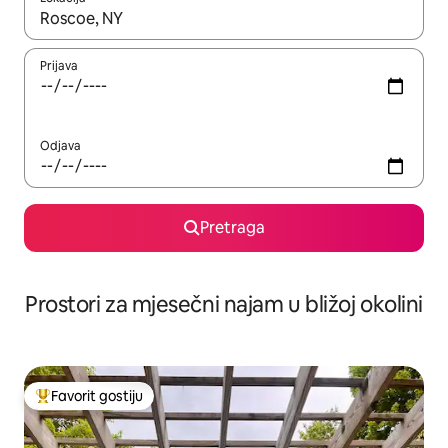
Kad su rezultati dostupni, možete da se krećete kroz njih pomoću 
Prijava
Odjava
Pretraga
Prostori za mjesečni najam u bližoj okolini
Favorit gostiju
Glavni favorit gostiju