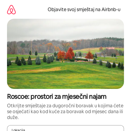
Pređi
na
Objavite svoj smještaj na Airbnb-u
sadržaj
Roscoe: prostori za mjesečni najam
Otkrijte smještaje za dugoročni boravak u kojima ćete
se osjećati kao kod kuće za boravak od mjesec dana ili
duže.
Lokacija