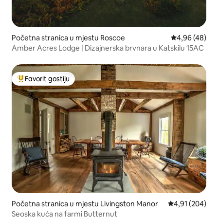
Početna stranica u mjestu Roscoe
prosječna ocje
4,96 (48)
Amber Acres Lodge | Dizajnerska brvnara u Katskilu 15AC
Favorit gostiju
Glavni favorit gostiju
Početna stranica u mjestu Livingston Manor
prosječna ocjen
4,91 (204)
Seoska kuća na farmi Butternut