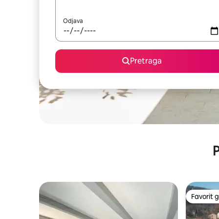
Odjava
Pretraga
P
Favorit g
Favorit g