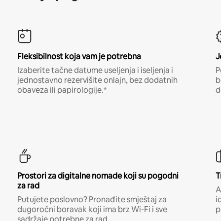
Fleksibilnost koja vam je potrebna
J
Izaberite tačne datume useljenja i iseljenja i
P
jednostavno rezervišite onlajn, bez dodatnih
b
obaveza ili papirologije.*
d
Prostori za digitalne nomade koji su pogodni
T
za rad
A
Putujete poslovno? Pronađite smještaj za
i
dugoročni boravak koji ima brz Wi-Fi i sve
p
sadržaje potrebne za rad.