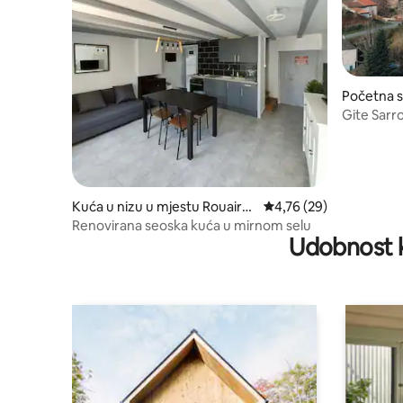
Početna s
errals-le
Gite Sarr
Kuća u nizu u mjestu Rouairo
prosječna ocjena 4,76 o
4,76 (29)
ux
Renovirana seoska kuća u mirnom selu
Udobnost k