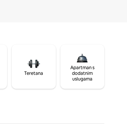
Apartman s
Teretana
dodatnim
uslugama