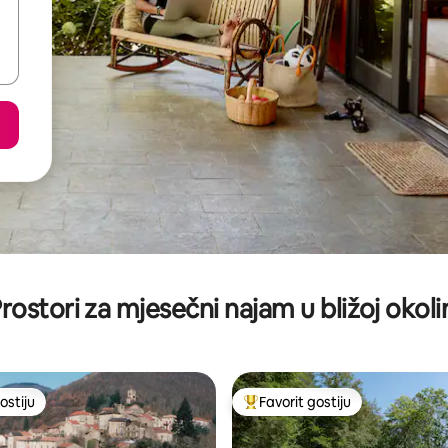
rostori za mjesečni najam u bližoj okoli
ostiju
Favorit gostiju
ostiju
Glavni favorit gostiju