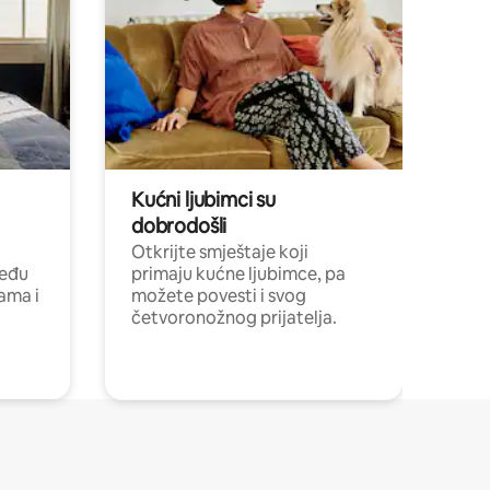
Kućni ljubimci su
dobrodošli
Otkrijte smještaje koji
među
primaju kućne ljubimce, pa
cama i
možete povesti i svog
četvoronožnog prijatelja.