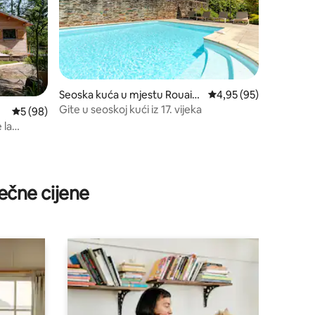
Seoska kuća u mjestu Rouairo
prosječna ocjena 4,95 
4,95 (95)
ux
Gite u seoskoj kući iz 17. vijeka
prosječna ocjena 5 od 5, recenzija: 98
5 (98)
 la
ečne cijene