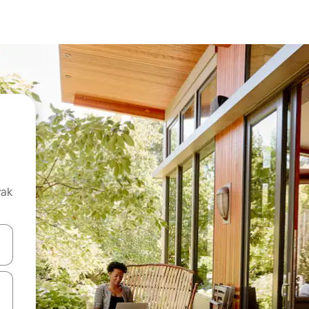
vak
oz njih pomoću strelica nagore i nadolje, kao i da ih istražujte dodirom