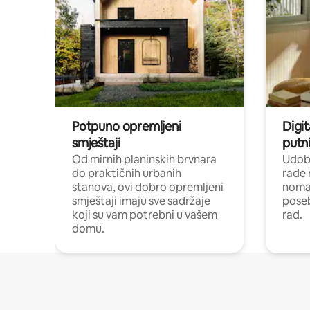
Potpuno opremljeni
Digit
smještaji
putni
Od mirnih planinskih brvnara
Udoba
do praktičnih urbanih
rade 
stanova, ovi dobro opremljeni
nomad
smještaji imaju sve sadržaje
poseb
koji su vam potrebni u vašem
rad.
domu.