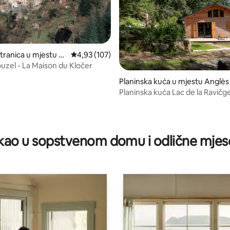
tranica u mjestu F
prosječna ocjena 4,93 od 5, recenzija: 107
4,93 (107)
s-Montagnes
ouzel - La Maison du Kločer
Planinska kuća u mjestu Anglès
Planinska kuća Lac de la Ravičge
Laurinette hidromasažna kada
d 5, recenzija: 29
ao u sopstvenom domu i odlične mjes