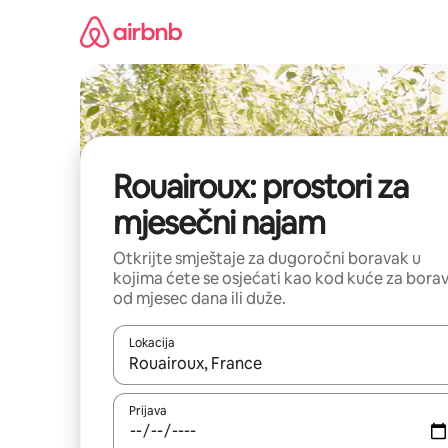
Pređi
na
sadržaj
Rouairoux: prostori za
mjesečni najam
Otkrijte smještaje za dugoročni boravak u
kojima ćete se osjećati kao kod kuće za bora
od mjesec dana ili duže.
Lokacija
Kad su rezultati dostupni, možete da se krećete kr
Prijava