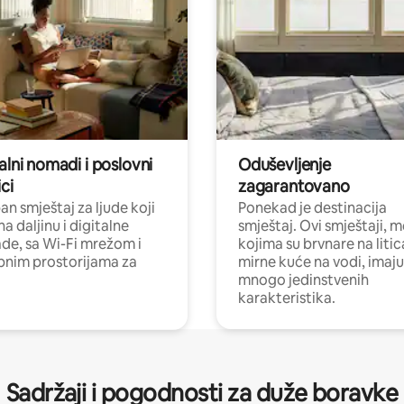
alni nomadi i poslovni
Oduševljenje
ci
zagarantovano
n smještaj za ljude koji
Ponekad je destinacija
na daljinu i digitalne
smještaj. Ovi smještaji, 
e, sa Wi-Fi mrežom i
kojima su brvnare na liti
nim prostorijama za
mirne kuće na vodi, imaju
mnogo jedinstvenih
karakteristika.
Sadržaji i pogodnosti za duže boravke