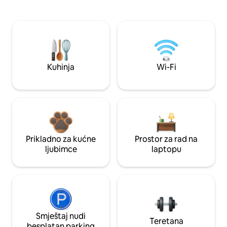
Kuhinja
Wi-Fi
Prikladno za kućne
Prostor za rad na
ljubimce
laptopu
Smještaj nudi
Teretana
besplatan parking