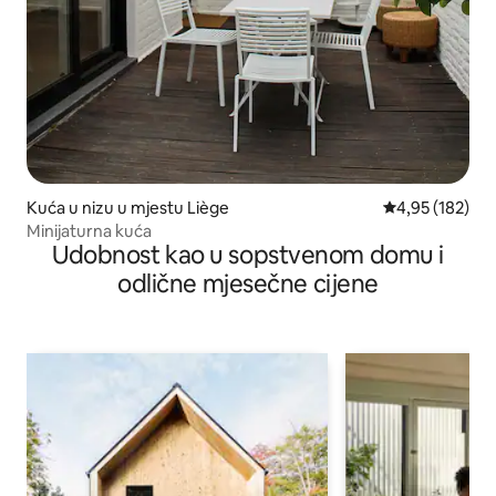
Kuća u nizu u mjestu Liège
prosječna ocjen
4,95 (182)
Minijaturna kuća
Udobnost kao u sopstvenom domu i
odlične mjesečne cijene