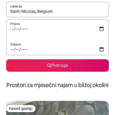
Lokacija
Kad su rezultati dostupni, možete da se krećete kroz njih pomoću 
Prijava
Odjava
Pretraga
Prostori za mjesečni najam u bližoj okolini
Favorit gostiju
Favorit gostiju