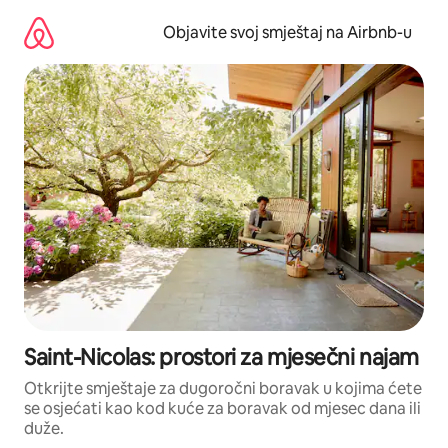
Pređi
na
Objavite svoj smještaj na Airbnb-u
sadržaj
Saint-Nicolas: prostori za mjesečni najam
Otkrijte smještaje za dugoročni boravak u kojima ćete
se osjećati kao kod kuće za boravak od mjesec dana ili
duže.