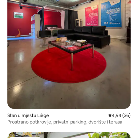
Stan u mjestu Liège
prosječna ocje
4,94 (36)
Prostrano potkrovlje, privatni parking, dvorište i terasa