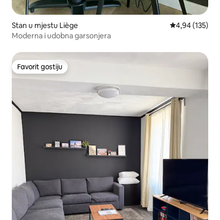
Stan u mjestu Liège
prosječna ocjen
4,94 (135)
Moderna i udobna garsonjera
Favorit gostiju
Favorit gostiju