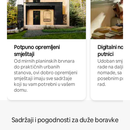
Potpuno opremljeni
Digitalni noma
smještaji
putnici
Od mirnih planinskih brvnara
Udoban smještaj
do praktičnih urbanih
rade na daljinu 
stanova, ovi dobro opremljeni
nomade, sa Wi-
smještaji imaju sve sadržaje
posebnim prost
koji su vam potrebni u vašem
rad.
domu.
Sadržaji i pogodnosti za duže boravke