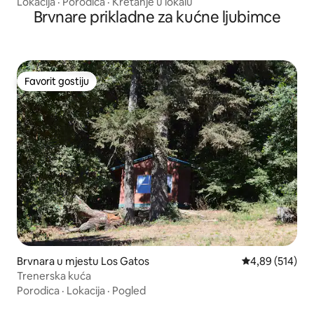
kada, GameRoom
Lokacija
·
Porodica
·
Kretanje u lokalu
Brvnare prikladne za kućne ljubimce
Favorit gostiju
Favorit gostiju
Brvnara u mjestu Los Gatos
prosječna ocjen
4,89 (514)
Trenerska kuća
Porodica
·
Lokacija
·
Pogled