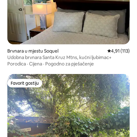
Brvnara u mjestu Soquel
prosječna ocje
4,91 (113)
Udobna brvnara Santa Kruz Mtns, kućni ljubimac+
Porodica
·
Cijena
·
Pogodno za pješačenje
Favorit gostiju
Favorit gostiju