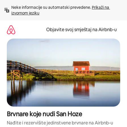
Pređi
Neke informacije su automatski prevedene. 
Prikaži na 
na
izvornom jeziku
sadržaj
Objavite svoj smještaj na Airbnb-u
Brvnare koje nudi San Hoze
Nađite i rezervišite jedinstvene brvnare na Airbnb-u