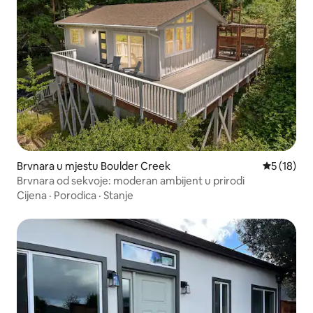
Brvnara u mjestu Boulder Creek
prosječna 
5 (18)
Brvnara od sekvoje: moderan ambijent u prirodi
Cijena
·
Porodica
·
Stanje