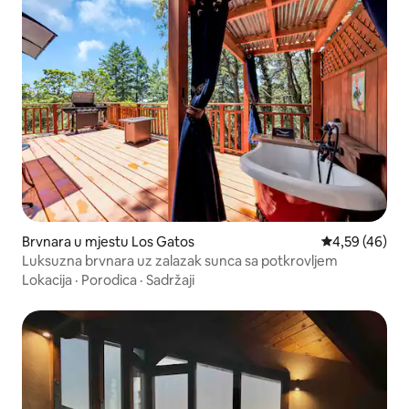
Brvnara u mjestu Los Gatos
prosječna ocje
4,59 (46)
Luksuzna brvnara uz zalazak sunca sa potkrovljem
Lokacija
·
Porodica
·
Sadržaji