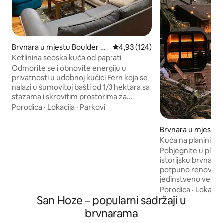
Brvnara u mjestu Boulder Cr
prosječna ocjena 4,93 od 5, rece
4,93 (124)
eek
Ketlinina seoska kuća od paprati
Odmorite se i obnovite energiju u
privatnosti u udobnoj kućici Fern koja se
nalazi u šumovitoj bašti od 1/3 hektara sa
stazama i skrovitim prostorima za
sjedenje. Svaka prostorija ima pogled na
Porodica
·
Lokacija
·
Parkovi
baštu, osim garderobe. Manje od milje
od Bolder Krika, druga područja koja
Brvnara u mjestu 
možete da istražite su na korak od vas:
Kuća na planini S
piknik i kupanje u parku na riječnoj plaži u
Pobjegnite u plan
gradu, pješačenje i vožnja biciklom po
istorijsku brvnaru 
stazama, a na 30 minuta udaljenosti su
potpuno renoviran
plaže na okeanu, galerije, džez klubovi,
jedinstveno velne
iznajmljivanje dasaka za surfovanje,
sekvojama na kalif
Porodica
·
Lokacija
pozorišta, restorani, Boardwalk i Santa
San Hoze – popularni sadržaji u
minuta do Los Gat
Cruz Wharf i još mnogo toga.
Santa Kruza. Opust
brvnarama
sauni, pod spa tuše