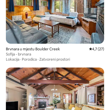
Brvnara u mjestu Boulder Creek
prosječna oc
4,7 (27)
Sofija - brvnara
Lokacija
·
Porodica
·
Zatvoreni prostori