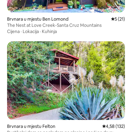
Brvnara u mjestu Ben Lomond
prosječna 
5 (21)
The Nest at Love Creek-Santa Cruz Mountains
Cijena
·
Lokacija
·
Kuhinja
Brvnara u mjestu Felton
prosječna ocjen
4,58 (132)