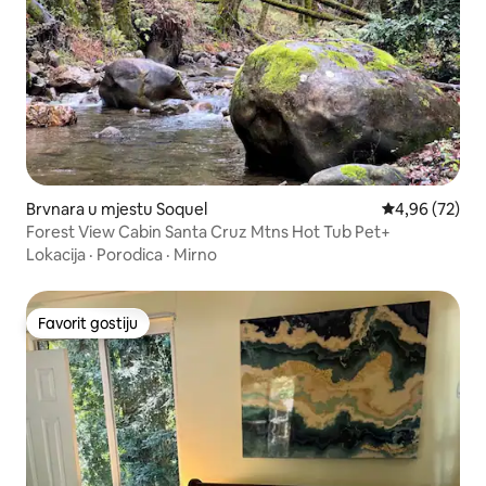
Brvnara u mjestu Soquel
prosječna ocje
4,96 (72)
Forest View Cabin Santa Cruz Mtns Hot Tub Pet+
Lokacija
·
Porodica
·
Mirno
Favorit gostiju
Favorit gostiju