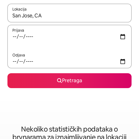
Lokacija
Kad su rezultati dostupni, možete da se krećete kroz njih pomoću 
Prijava
Odjava
Pretraga
Nekoliko statističkih podataka o
brvnarama za iznajmljivanje na lokaciji