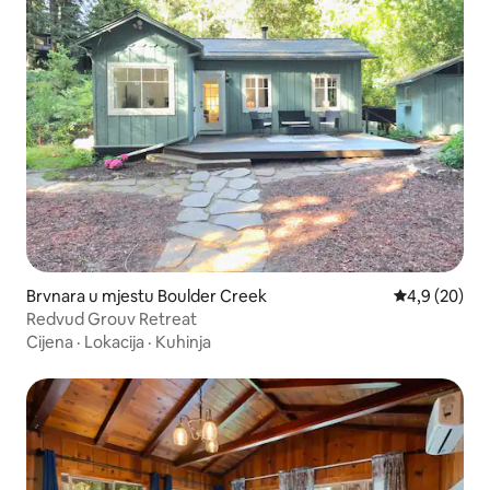
Brvnara u mjestu Boulder Creek
prosječna ocj
4,9 (20)
Redvud Grouv Retreat
Cijena
·
Lokacija
·
Kuhinja