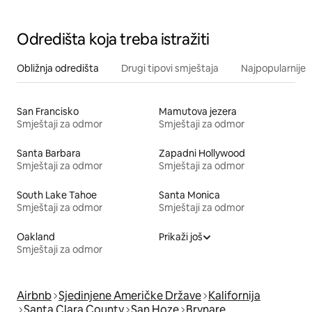
Odredišta koja treba istražiti
Obližnja odredišta
Drugi tipovi smještaja
Najpopularnije z
San Francisko
Mamutova jezera
Smještaji za odmor
Smještaji za odmor
Santa Barbara
Zapadni Hollywood
Smještaji za odmor
Smještaji za odmor
South Lake Tahoe
Santa Monica
Smještaji za odmor
Smještaji za odmor
Oakland
Prikaži još
Smještaji za odmor
Airbnb
Sjedinjene Američke Države
Kalifornija
Santa Clara County
San Hoze
Brvnare