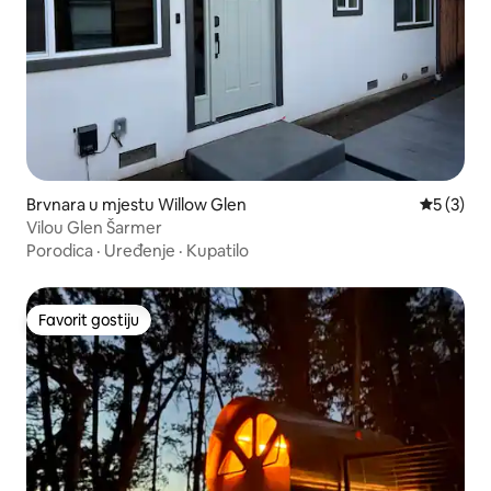
Brvnara u mjestu Willow Glen
prosječna
5 (3)
Vilou Glen Šarmer
Porodica
·
Uređenje
·
Kupatilo
Favorit gostiju
Favorit gostiju