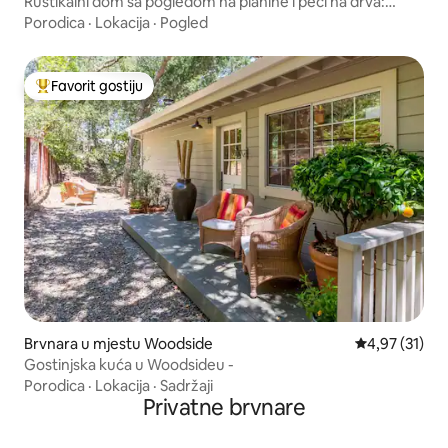
Rustikalni dom sa pogledom na planine i peći na drva:
prihvata pse
Porodica
·
Lokacija
·
Pogled
Favorit gostiju
Glavni favorit gostiju
Brvnara u mjestu Woodside
prosječna ocj
4,97 (31)
Gostinjska kuća u Woodsideu -
Porodica
·
Lokacija
·
Sadržaji
Privatne brvnare