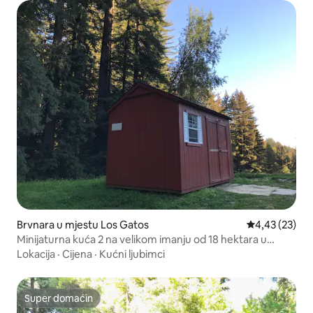
Brvnara u mjestu Los Gatos
prosječna ocje
4,43 (23)
Minijaturna kuća 2 na velikom imanju od 18 hektara u
Redvudu
Lokacija
·
Cijena
·
Kućni ljubimci
Super domaćin
Super domaćin