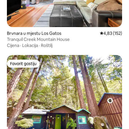
Brvnara u mjestu Los Gatos
prosječna ocjen
4,83 (152)
Tranquil Creek Mountain House
Cijena
·
Lokacija
·
Roštilj
Favorit gostiju
Favorit gostiju