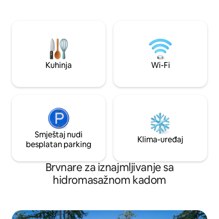
okružuje cijelu kuću
ognjište. Ima pot
kuhinju i trpezarij
prostor za rad od 
mrežom. Savršena 
restorane, degusta
Silicijumsku dolinu
Kuhinja
Wi-Fi
Smještaj nudi
Klima-uređaj
besplatan parking
Brvnare za iznajmljivanje sa
hidromasažnom kadom