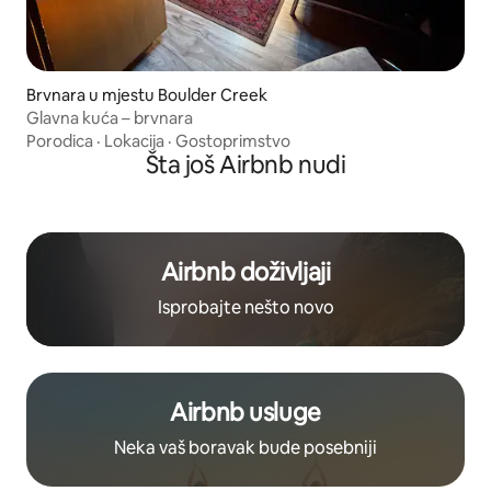
Brvnara u mjestu Boulder Creek
Glavna kuća – brvnara
Porodica
·
Lokacija
·
Gostoprimstvo
Šta još Airbnb nudi
Airbnb doživljaji
Isprobajte nešto novo
Airbnb usluge
Neka vaš boravak bude posebniji