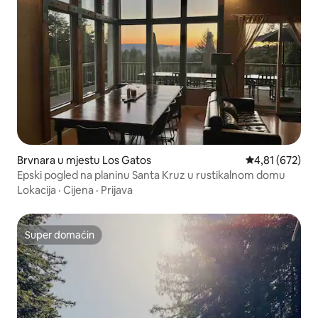
Brvnara u mjestu Los Gatos
prosječna ocjen
4,81 (672)
Epski pogled na planinu Santa Kruz u rustikalnom domu
Lokacija
·
Cijena
·
Prijava
Super domaćin
Super domaćin