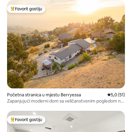
Favorit gostiju
Glavni favorit gostiju
Početna stranica u mjestu Berryessa
prosječna oc
5,0 (51)
Zapanjujući moderni dom sa veličanstvenim pogledom na
dolinu
Favorit gostiju
Glavni favorit gostiju