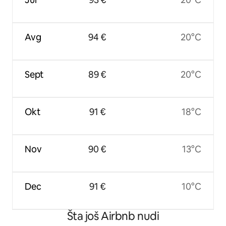
Avg
94 €
20°C
Sept
89 €
20°C
Okt
91 €
18°C
Nov
90 €
13°C
Dec
91 €
10°C
Šta još Airbnb nudi