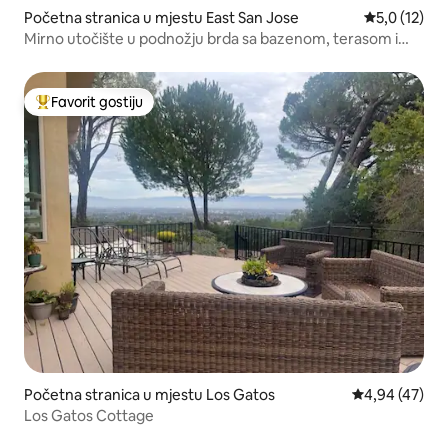
Početna stranica u mjestu East San Jose
prosječna oc
5,0 (12)
Mirno utočište u podnožju brda sa bazenom, terasom i
roštiljem
Favorit gostiju
Glavni favorit gostiju
Početna stranica u mjestu Los Gatos
prosječna ocje
4,94 (47)
Los Gatos Cottage