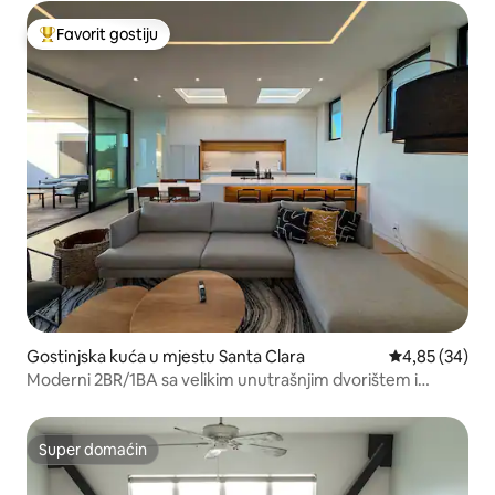
Favorit gostiju
Glavni favorit gostiju
Gostinjska kuća u mjestu Santa Clara
prosječna ocje
4,85 (34)
Moderni 2BR/1BA sa velikim unutrašnjim dvorištem i
bilijarskim stolom
Super domaćin
Super domaćin