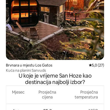
Brvnara u mjestu Los Gatos
prosječna oc
5,0 (27)
Kuća na planini Sanvuds
U koje je vrijeme San Hoze kao
destinacija najbolji izbor?
Mjesec
Prosječna
Prosječna
cijena
temperatura