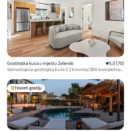
Gostinjska kuća u mjestu Zelenilo
prosječna ocj
5,0 (70)
Samostojeća gostinjska kuća S 2 kreveta/2BA kompletna
kuhinja
Favorit gostiju
Glavni favorit gostiju