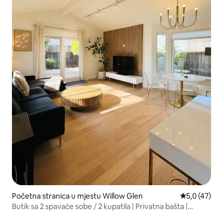
Početna stranica u mjestu Willow Glen
prosječna oc
5,0 (47)
Butik sa 2 spavaće sobe / 2 kupatila | Privatna bašta |
Silicijumska dolina