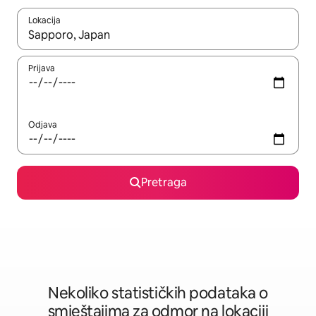
Lokacija
Kad su rezultati dostupni, možete da se krećete kroz njih pomoću 
Prijava
Odjava
Pretraga
Nekoliko statističkih podataka o
smještajima za odmor na lokaciji