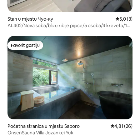
Stan u mjestu Чуо-ку
prosječna o
5,0 (3)
AL402/Nova soba/blizu riblje pijace/5 osoba/4 kreveta/1
futon
Favorit gostiju
Favorit gostiju
Početna stranica u mjestu Saporo
prosječna ocje
4,81 (26)
OnsenSauna Villa Jozankei Yuk