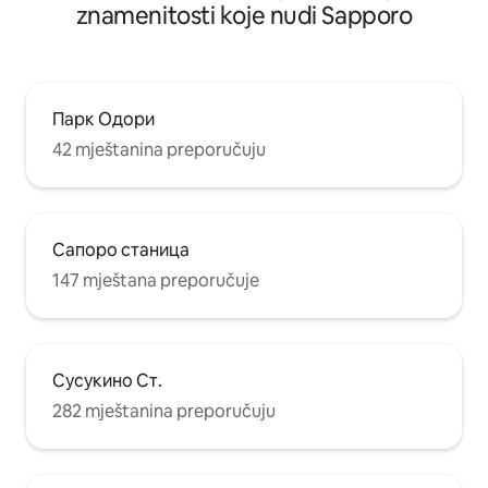
znamenitosti koje nudi Sapporo
ljubimcima Grupna
mirnom stambenom području, u retkim
prijateljima ・ Za o
slučajevima mogu se čuti kola hitne
Hokaido automob
pomoći zbog uticaja susedne bolnice.
Парк Одори
42 mještanina preporučuju
Сапоро станица
147 mještana preporučuje
Сусукино Ст.
282 mještanina preporučuju