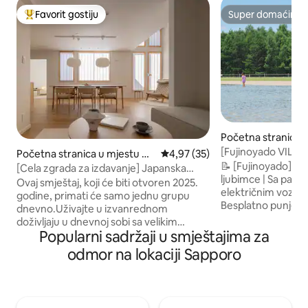
Favorit gostiju
Super domaćin
Glavni favorit gostiju
Super domaćin
Početna stranica 
oro
[Fujinoyado VILL
Početna stranica u mjestu Ot
prosječna ocjena 4,97 od 5, rec
4,97 (35)
pored parka Moere
📝 [Fujinoyado] P
aru
[Cela zgrada za izdavanje] Japanska
nova zgrada u koj
ljubimce | Sa park
moderna kuća sa saunom i tatamijem |
Ovaj smještaj, koji će biti otvoren 2025.
sa svojim psom
električnim vozili
Maksimalno 12 osoba · 192 m2 | 5 minuta
godine, primati će samo jednu grupu
Besplatno punjenje
od stanice | Poseban boravak u Otaru
dnevno.Uživajte u izvanrednom
Maksimalno 6 osob
doživljaju u dnevnoj sobi sa velikim
porodice i grupe 
Popularni sadržaji u smještajima za
kliznim prozorom i saunom. Osmislili smo
jedinstven za nov
ovu vilu kako biste mogli u potpunosti da
odmor na lokaciji Sapporo
je besplatan parkin
uživate u snijegu i prirodi Hokaida i gradu
automobila je tak
Otaru, kao i da provedete opuštajuće i
Možete da boravi
posebno vrijeme u gostionici. Vila se
stambenom naselju 
nalazi na 5 minuta hoda od stanice