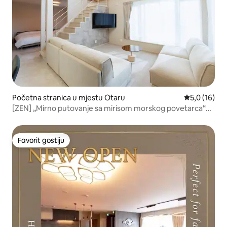
Početna stranica u mjestu Otaru
prosječna oc
5,0 (16)
[ZEN] „Mirno putovanje sa mirisom morskog povetarca“
Opustite telo i um u mirnom prostoru. Za dobro
putovanje, dobro mesto za odmor
Favorit gostiju
Favorit gostiju