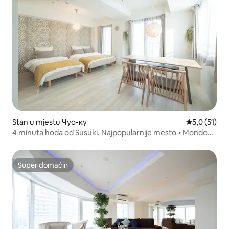
Stan u mjestu Чуо-ку
prosječna oc
5,0 (51)
4 minuta hoda od Susuki. Najpopularnije mesto <Mondo
Mio Minami 3-jo-dori>
Super domaćin
Super domaćin