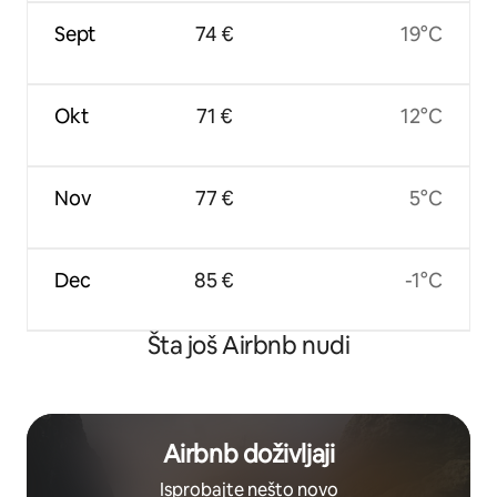
Sept
74 €
19°C
Okt
71 €
12°C
Nov
77 €
5°C
Dec
85 €
-1°C
Šta još Airbnb nudi
Airbnb doživljaji
Isprobajte nešto novo