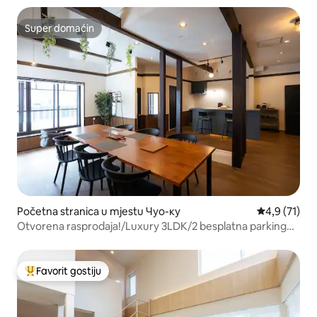
Super domaćin
Super domaćin
Početna stranica u mjestu Чуо-ку
prosječna oc
4,9 (71)
Otvorena rasprodaja!/Luxury 3LDK/2 besplatna parking
mjesta/do 6 osoba/1 zgrada/100 godina stara kuća
Favorit gostiju
Glavni favorit gostiju