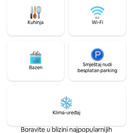
Instant rezervacija
Minami-Otaru, koja je udaljena jednu
bazu za svoj bora
stanicu od stanice Otaru. Kiloski (35
[Fujinoyado] Možet
minuta), Niseko (60 minuta) i Rusucu (60
novu kuću u četvrt
minuta) su takođe u blizini, što ga čini
Kuhinja
Wi-Fi
Saporo.To je potpu
idealnim za skijanje i snoubord.Uživajte u
kojem su dozvoljeni
aktivnostima i opustite se u autentičnoj
idealan je za poro
sauni sa svjetlosnim efektima u
grupna putovanja 
gostionici. 5 bračnih kreveta i 2 kompleta
O prostoriji ・ No
kreveta za jednu osobu (sve proizvodi
kuća ・ Cijela kuća
Simmons) pružaju udoban san. Dva
dozvoljeni ・ Može
kupatila sa kadom/toaletom i dva WC-a,
3LDK Spavaća soba
četiri spavaće sobe, dvije kuhinje sa
Smještaj nudi
Bazen
osobu Spavaća sob
trpezarijom, dva kupatila, soba u
besplatan parking
jednu osobu • Spav
japanskom stilu i prostrani dnevni
na sprat Prostrani
boravak savršeni su za grupe i porodična
objedovanje Potp
putovanja.Sastavili smo prelijep
kompletnom kuhinjom Sadržaj
namještaj prve klase iz Japana i
WiFi • Grijanje i hlađenje • Mašina za veš •
inostranstva koji nije samo funkcionalan,
Pribor za kuvanje i posuđe
već i pažljivo odabran. Supermarket je
mikrotalasna rerna • 2 kupatila i toale
udaljen 3 minuta hoda.To je gostionica u
Klima-uređaj
〇 Svaki put temelj
kojoj možete da boravite kao da tamo
profesionalno čišć
živite, jer je opremljena i raznovrsnim
Preporučeno za l
kuhinjskim priborom. Ovdje uživajte u
Boravite u blizini najpopularnijih
Porodično putovan
bogatom životu. * Iako se radi o zgradi u