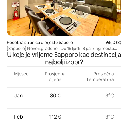
Početna stranica u mjestu Saporo
prosječna o
5,0 (3)
[Sapporo] Novoizgrađeno | Do 15 ljudi | 3 parking mesta
U koje je vrijeme Sapporo kao destinacija
bez naknade | 10 minuta vožnje do stanice Sapporo | 9
minuta hoda do stanice Kita-24-jo | 10 kreveta |
najbolji izbor?
Iznajmljivanje cele kuće
Mjesec
Prosječna
Prosječna
cijena
temperatura
Jan
80 €
-3°C
Feb
112 €
-3°C