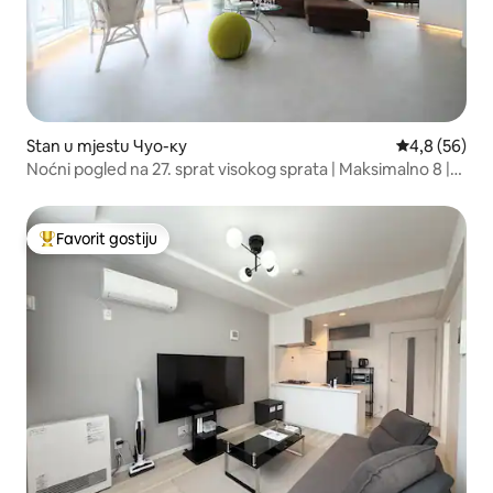
Stan u mjestu Чуо-ку
prosječna ocj
4,8 (56)
Noćni pogled na 27. sprat visokog sprata | Maksimalno 8 |
60 ㎡ | Porodica/grupa | 5 minuta do Susuki |
Porodica/grupa
Favorit gostiju
Glavni favorit gostiju