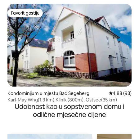
Favorit gostiju
Favorit gostiju
Kondominijum u mjestu Bad Segeberg
prosječna ocje
4,88 (93)
Karl-May Whg(1,3 km),Klinik (800m), Ostsee(35 km)
Udobnost kao u sopstvenom domu i
odlične mjesečne cijene