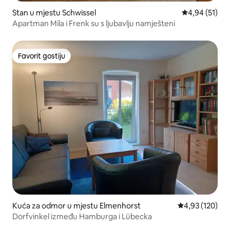
Stan u mjestu Schwissel
prosječna ocje
4,94 (51)
Apartman Mila i Frenk su s ljubavlju namješteni
Favorit gostiju
Favorit gostiju
Kuća za odmor u mjestu Elmenhorst
prosječna ocjen
4,93 (120)
Dorfvinkel između Hamburga i Lübecka