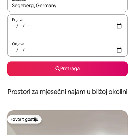
Kad su rezultati dostupni, možete da se krećete kroz njih pomoću 
Prijava
Odjava
Pretraga
Prostori za mjesečni najam u bližoj okolini
Favorit gostiju
Favorit gostiju