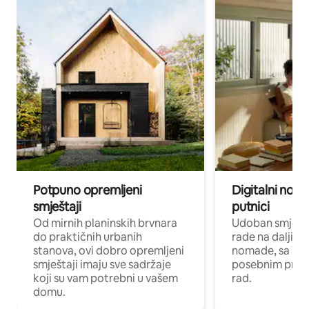
Potpuno opremljeni
Digitalni noma
smještaji
putnici
Od mirnih planinskih brvnara
Udoban smještaj
do praktičnih urbanih
rade na daljinu 
stanova, ovi dobro opremljeni
nomade, sa Wi-
smještaji imaju sve sadržaje
posebnim prost
koji su vam potrebni u vašem
rad.
domu.