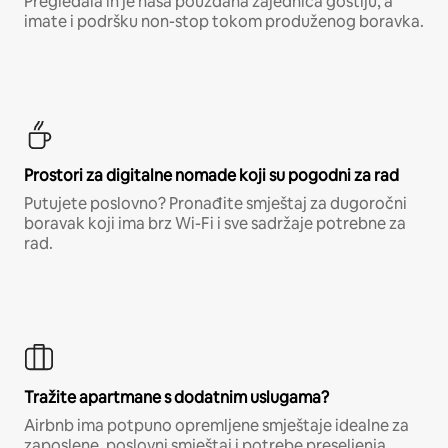
Pregledala ih je naša pouzdana zajednica gostiju, a
imate i podršku non-stop tokom produženog boravka.
Prostori za digitalne nomade koji su pogodni za rad
Putujete poslovno? Pronađite smještaj za dugoročni
boravak koji ima brz Wi-Fi i sve sadržaje potrebne za
rad.
Tražite apartmane s dodatnim uslugama?
Airbnb ima potpuno opremljene smještaje idealne za
zaposlene, poslovni smještaj i potrebe preseljenja.