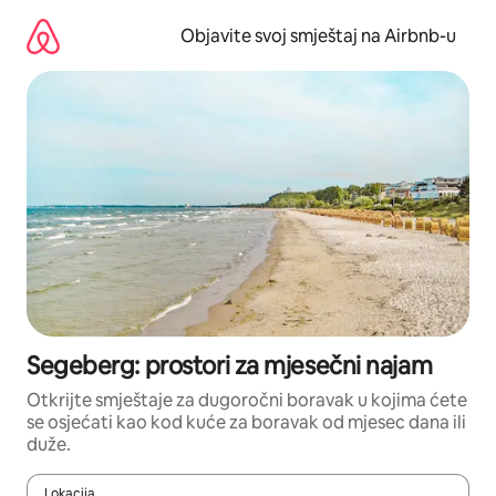
Pređi
na
Objavite svoj smještaj na Airbnb-u
sadržaj
Segeberg: prostori za mjesečni najam
Otkrijte smještaje za dugoročni boravak u kojima ćete
se osjećati kao kod kuće za boravak od mjesec dana ili
duže.
Lokacija