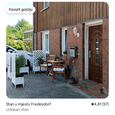
Favorit gostiju
Favorit gostiju
Stan u mjestu Fredesdorf
prosječna ocj
4,81 (57)
Udoban stan