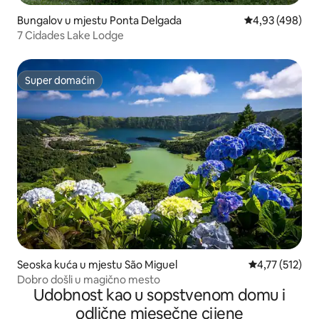
Bungalov u mjestu Ponta Delgada
prosječna ocjen
4,93 (498)
7 Cidades Lake Lodge
Super domaćin
Super domaćin
Seoska kuća u mjestu São Miguel
prosječna ocje
4,77 (512)
Dobro došli u magično mesto
Udobnost kao u sopstvenom domu i
odlične mjesečne cijene