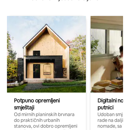
Potpuno opremljeni
Digitalni noma
smještaji
putnici
Od mirnih planinskih brvnara
Udoban smještaj
do praktičnih urbanih
rade na daljinu 
stanova, ovi dobro opremljeni
nomade, sa Wi-