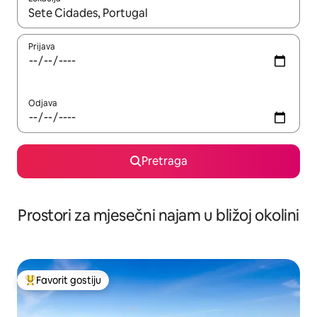
Kad su rezultati dostupni, možete da se krećete kroz njih pomoću 
Prijava
Odjava
Pretraga
Prostori za mjesečni najam u bližoj okolini
Favorit gostiju
Glavni favorit gostiju