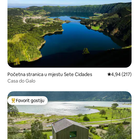
Početna stranica u mjestu Sete Cidades
prosječna ocjen
4,94 (217)
Casa do Galo
Favorit gostiju
Glavni favorit gostiju