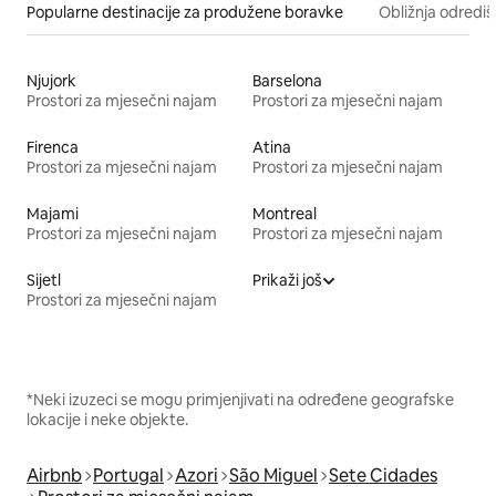
Popularne destinacije za produžene boravke
Obližnja odrediš
Njujork
Barselona
Prostori za mjesečni najam
Prostori za mjesečni najam
Firenca
Atina
Prostori za mjesečni najam
Prostori za mjesečni najam
Majami
Montreal
Prostori za mjesečni najam
Prostori za mjesečni najam
Sijetl
Prikaži još
Prostori za mjesečni najam
*Neki izuzeci se mogu primjenjivati na određene geografske
lokacije i neke objekte.
Airbnb
Portugal
Azori
São Miguel
Sete Cidades