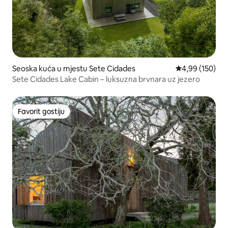
Seoska kuća u mjestu Sete Cidades
prosječna ocjen
4,99 (150)
Sete Cidades Lake Cabin – luksuzna brvnara uz jezero
Favorit gostiju
Favorit gostiju