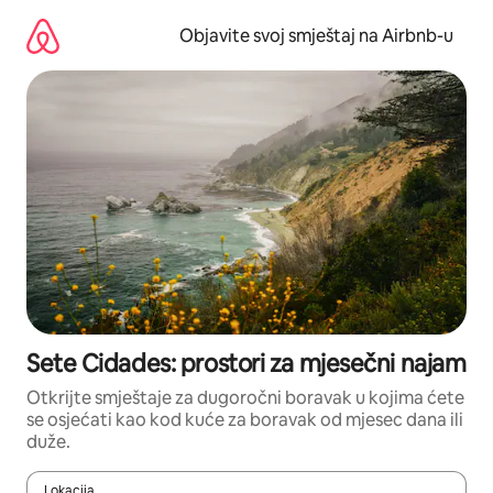
Pređi
na
Objavite svoj smještaj na Airbnb-u
sadržaj
Sete Cidades: prostori za mjesečni najam
Otkrijte smještaje za dugoročni boravak u kojima ćete
se osjećati kao kod kuće za boravak od mjesec dana ili
duže.
Lokacija