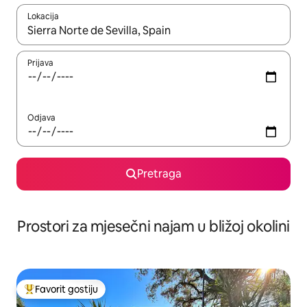
Lokacija
Kad su rezultati dostupni, možete da se krećete kroz njih pomoću 
Prijava
Odjava
Pretraga
Prostori za mjesečni najam u bližoj okolini
Favorit gostiju
Glavni favorit gostiju