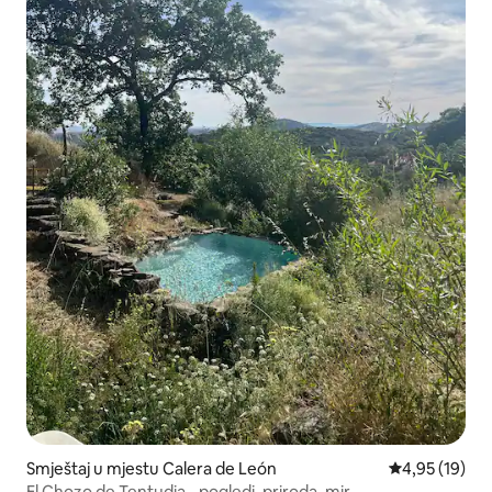
Smještaj u mjestu Calera de León
prosječna ocje
4,95 (19)
El Chozo de Tentudia - pogledi, priroda, mir