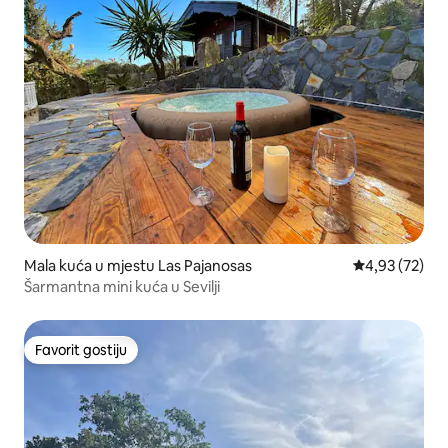
Mala kuća u mjestu Las Pajanosas
prosječna ocje
4,93 (72)
Šarmantna mini kuća u Sevilji
Favorit gostiju
Favorit gostiju