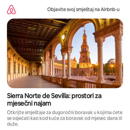
Pređi
na
Objavite svoj smještaj na Airbnb-u
sadržaj
Sierra Norte de Sevilla: prostori za
mjesečni najam
Otkrijte smještaje za dugoročni boravak u kojima ćete
se osjećati kao kod kuće za boravak od mjesec dana ili
duže.