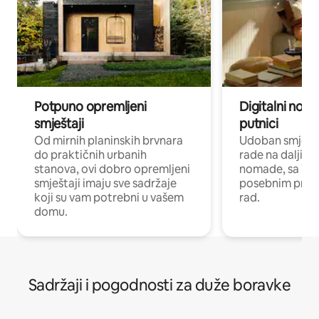
Potpuno opremljeni
Digitalni noma
smještaji
putnici
Od mirnih planinskih brvnara
Udoban smještaj
do praktičnih urbanih
rade na daljinu 
stanova, ovi dobro opremljeni
nomade, sa Wi-
smještaji imaju sve sadržaje
posebnim prost
koji su vam potrebni u vašem
rad.
domu.
Sadržaji i pogodnosti za duže boravke