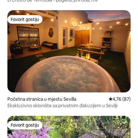
Favorit gostiju
Favorit gostiju
Početna stranica u mjestu Sevilla
prosječna ocje
4,76 (87)
Ekskluzivno sklonište sa privatnim đakuzijem u Sevilji
Favorit gostiju
Favorit gostiju