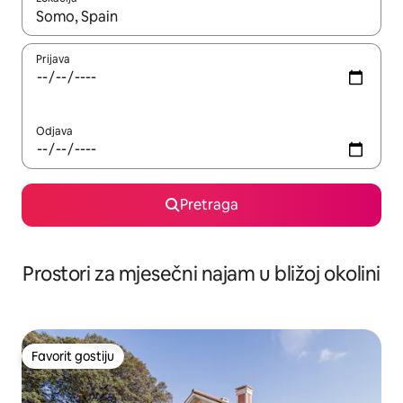
Kad su rezultati dostupni, možete da se krećete kroz njih pomoću 
Prijava
Odjava
Pretraga
Prostori za mjesečni najam u bližoj okolini
Favorit gostiju
Favorit gostiju