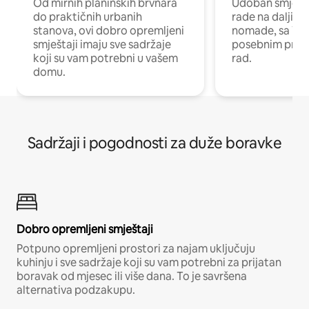
Od mirnih planinskih brvnara
Udoban smještaj
do praktičnih urbanih
rade na daljinu 
stanova, ovi dobro opremljeni
nomade, sa Wi-
smještaji imaju sve sadržaje
posebnim prost
koji su vam potrebni u vašem
rad.
domu.
Sadržaji i pogodnosti za duže boravke
Dobro opremljeni smještaji
Potpuno opremljeni prostori za najam uključuju
kuhinju i sve sadržaje koji su vam potrebni za prijatan
boravak od mjesec ili više dana. To je savršena
alternativa podzakupu.