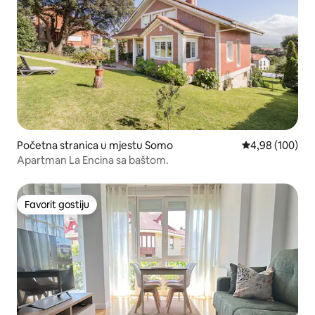
Početna stranica u mjestu Somo
prosječna ocjen
4,98 (100)
Apartman La Encina sa baštom.
Favorit gostiju
Favorit gostiju