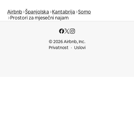
Airbnb
Španjolska
Kantabrija
Somo
Prostori za mjesečni najam
© 2026 Airbnb, Inc.
Privatnost
Uslovi