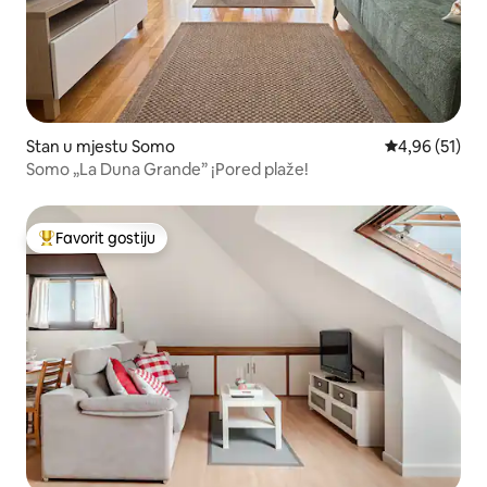
Stan u mjestu Somo
prosječna ocje
4,96 (51)
Somo „La Duna Grande” ¡Pored plaže!
Favorit gostiju
Glavni favorit gostiju