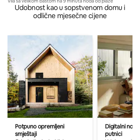
Vila sa velikom baštom na 9 minuta hoda od plaže
Udobnost kao u sopstvenom domu i
odlične mjesečne cijene
Potpuno opremljeni
Digitalni noma
smještaji
putnici