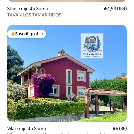
Stan u mjestu Somo
prosječna ocjen
4,93 (154)
TAVAN LOS TAMARINDOS
Favorit gostiju
Glavni favorit gostiju
Vila u mjestu Somo
prosječna 
5 (35)