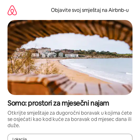
Pređi
na
Objavite svoj smještaj na Airbnb-u
sadržaj
Somo: prostori za mjesečni najam
Otkrijte smještaje za dugoročni boravak u kojima ćete
se osjećati kao kod kuće za boravak od mjesec dana ili
duže.
Lokacija