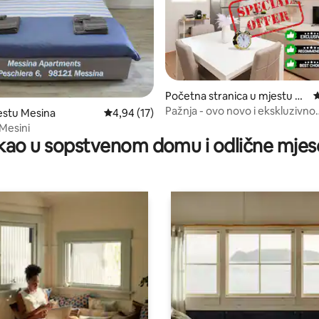
Početna stranica u mjestu M
p
od 5, recenzija: 13
esina
Pažnja - ovo novo i ekskluzivno
estu Mesina
prosječna ocjena 4,94 od 5, recenzija: 17
4,94 (17)
prebivalište ...
 Mesini
ao u sopstvenom domu i odlične mjes