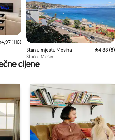
rosječna ocjena 4,97 od 5, recenzija: 116
4,97 (116)
Stan u mjestu Mesina
prosječna ocjena 4,88
4,88 (8)
Stan u Mesini
ečne cijene