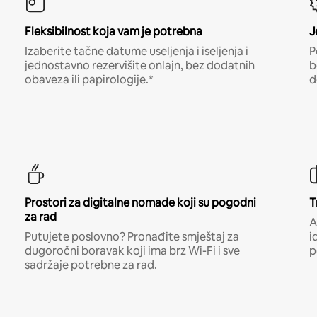
Fleksibilnost koja vam je potrebna
J
Izaberite tačne datume useljenja i iseljenja i
P
jednostavno rezervišite onlajn, bez dodatnih
b
obaveza ili papirologije.*
d
Prostori za digitalne nomade koji su pogodni
T
za rad
A
Putujete poslovno? Pronađite smještaj za
i
dugoročni boravak koji ima brz Wi-Fi i sve
p
sadržaje potrebne za rad.