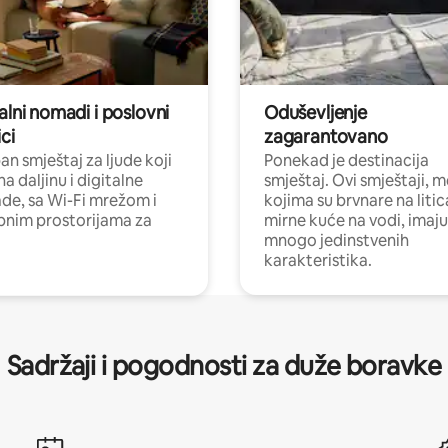
alni nomadi i poslovni
Oduševljenje
ci
zagarantovano
n smještaj za ljude koji
Ponekad je destinacija
na daljinu i digitalne
smještaj. Ovi smještaji, 
e, sa Wi-Fi mrežom i
kojima su brvnare na liti
nim prostorijama za
mirne kuće na vodi, imaju
mnogo jedinstvenih
karakteristika.
Sadržaji i pogodnosti za duže boravke