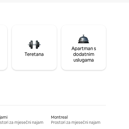
Apartman s
Teretana
dodatnim
uslugama
jami
Montreal
stori za mjesečni najam
Prostori za mjesečni najam