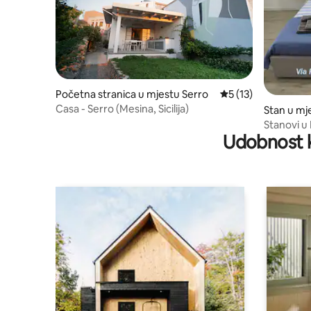
Početna stranica u mjestu Serro
prosječna ocjena 5 
5 (13)
Casa - Serro (Mesina, Sicilija)
Stan u mj
Stanovi u
Udobnost k