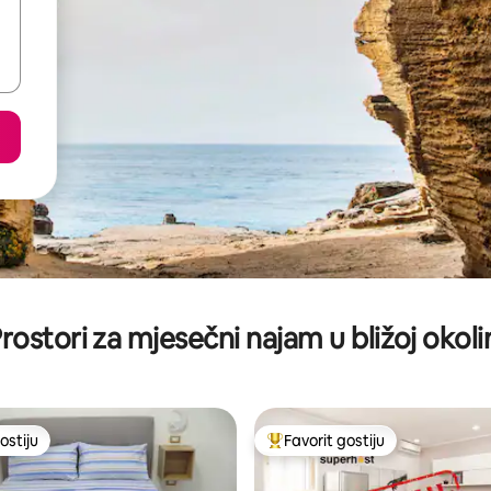
rostori za mjesečni najam u bližoj okoli
ostiju
Favorit gostiju
ostiju
Glavni favorit gostiju