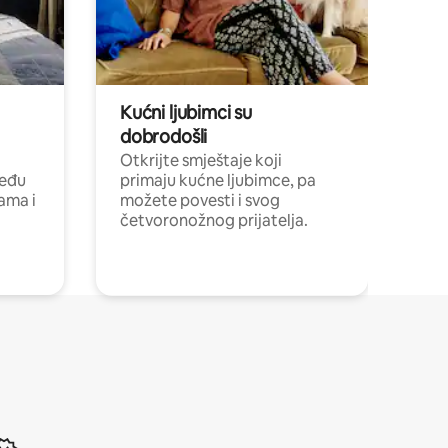
Kućni ljubimci su
dobrodošli
Otkrijte smještaje koji
među
primaju kućne ljubimce, pa
cama i
možete povesti i svog
četvoronožnog prijatelja.