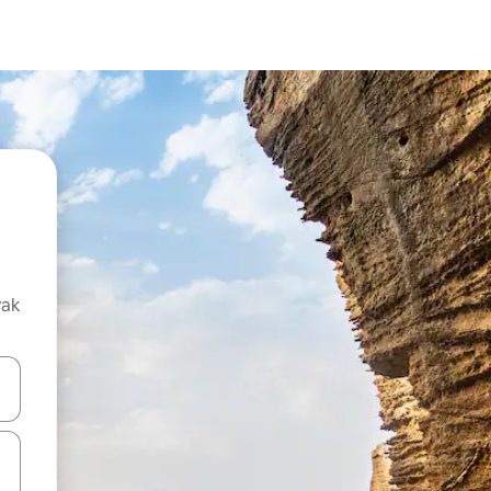
vak
oz njih pomoću strelica nagore i nadolje, kao i da ih istražujte dodirom