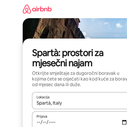
Pređi
na
sadržaj
Spartà: prostori za
mjesečni najam
Otkrijte smještaje za dugoročni boravak u
kojima ćete se osjećati kao kod kuće za bora
od mjesec dana ili duže.
Lokacija
Kad su rezultati dostupni, možete da se krećete kr
Prijava