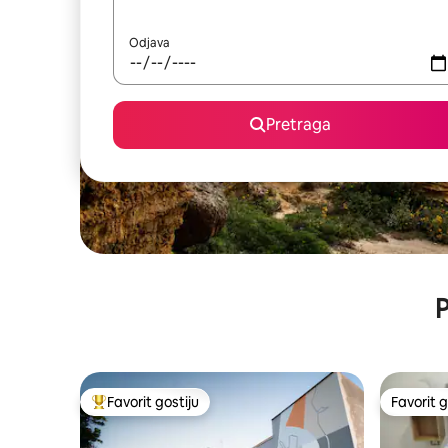
Odjava
Pretraga
P
Favorit gostiju
Favorit g
Glavni favorit gostiju
Favorit g