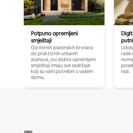
Potpuno opremljeni
Digit
smještaji
putni
Od mirnih planinskih brvnara
Udoba
do praktičnih urbanih
rade 
stanova, ovi dobro opremljeni
nomad
smještaji imaju sve sadržaje
poseb
koji su vam potrebni u vašem
rad.
domu.