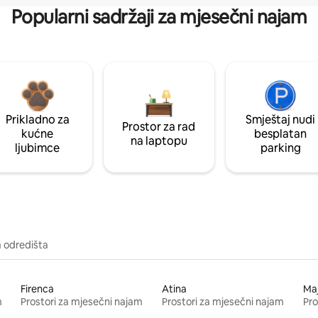
Popularni sadržaji za mjesečni najam
Prikladno za
Smještaj nudi
Prostor za rad
kućne
besplatan
na laptopu
ljubimce
parking
a odredišta
Firenca
Atina
Ma
m
Prostori za mjesečni najam
Prostori za mjesečni najam
Pro