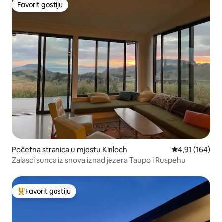
Favorit gostiju
Favorit gostiju
Početna stranica u mjestu Kinloch
prosječna ocjen
4,91 (164)
Zalasci sunca iz snova iznad jezera Taupo i Ruapehu
Favorit gostiju
Glavni favorit gostiju