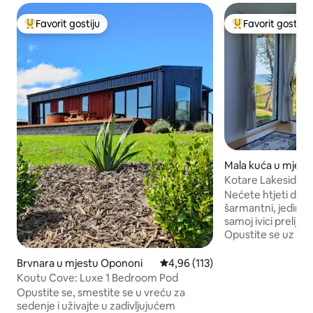
Favorit gostiju
Favorit gostiju
Glavni favorit gostiju
Glavni favorit gost
Mala kuća u mjestu
orest
Kotare Lakeside S
Nećete htjeti da n
šarmantni, jedinst
samoj ivici prelijep
Opustite se uz zvu
autohtonih ptica. Dvodijelna vrata se
otvaraju na vašu 
Brvnara u mjestu Opononi
prosječna ocjena 4,96 od 5, rece
4,96 (113)
pored vodene ivice
Koutu Cove: Luxe 1 Bedroom Pod
čamac/vodeni skute
Opustite se, smestite se u vreću za
je spreman za vaš
sedenje i uživajte u zadivljujućem