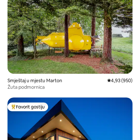
Smještaj u mjestu Marton
prosječna ocjen
4,93 (950)
Žuta podmornica
Favorit gostiju
Glavni favorit gostiju