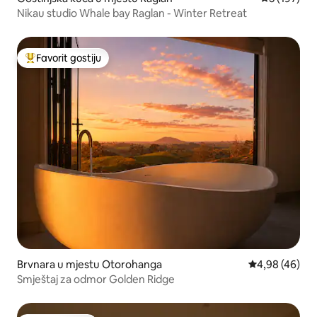
Nikau studio Whale bay Raglan - Winter Retreat
Favorit gostiju
Glavni favorit gostiju
Brvnara u mjestu Otorohanga
prosječna ocje
4,98 (46)
Smještaj za odmor Golden Ridge