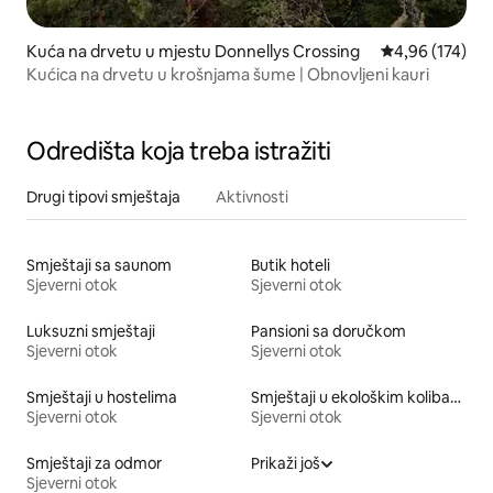
Kuća na drvetu u mjestu Donnellys Crossing
prosječna ocjen
4,96 (174)
Kućica na drvetu u krošnjama šume | Obnovljeni kauri
Odredišta koja treba istražiti
Drugi tipovi smještaja
Aktivnosti
Smještaji sa saunom
Butik hoteli
Sjeverni otok
Sjeverni otok
Luksuzni smještaji
Pansioni sa doručkom
Sjeverni otok
Sjeverni otok
Smještaji u hostelima
Smještaji u ekološkim kolibama u prirodi
Sjeverni otok
Sjeverni otok
Smještaji za odmor
Prikaži još
Sjeverni otok