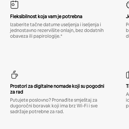
Fleksibilnost koja vam je potrebna
J
Izaberite tačne datume useljenja i iseljenja i
P
jednostavno rezervišite onlajn, bez dodatnih
b
obaveza ili papirologije.*
d
Prostori za digitalne nomade koji su pogodni
T
za rad
A
Putujete poslovno? Pronađite smještaj za
i
dugoročni boravak koji ima brz Wi-Fi i sve
p
sadržaje potrebne za rad.