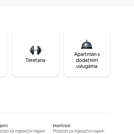
Apartman s
Teretana
dodatnim
uslugama
jami
Montreal
stori za mjesečni najam
Prostori za mjesečni najam