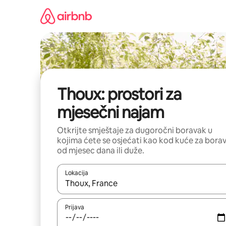
Pređi
na
sadržaj
Thoux: prostori za
mjesečni najam
Otkrijte smještaje za dugoročni boravak u
kojima ćete se osjećati kao kod kuće za bora
od mjesec dana ili duže.
Lokacija
Kad su rezultati dostupni, možete da se krećete kr
Prijava