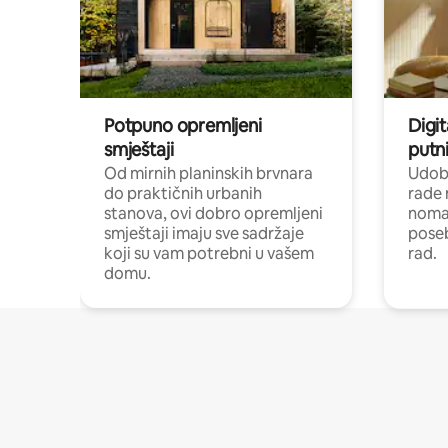
Potpuno opremljeni
Digit
smještaji
putni
Od mirnih planinskih brvnara
Udoba
do praktičnih urbanih
rade 
stanova, ovi dobro opremljeni
nomad
smještaji imaju sve sadržaje
poseb
koji su vam potrebni u vašem
rad.
domu.