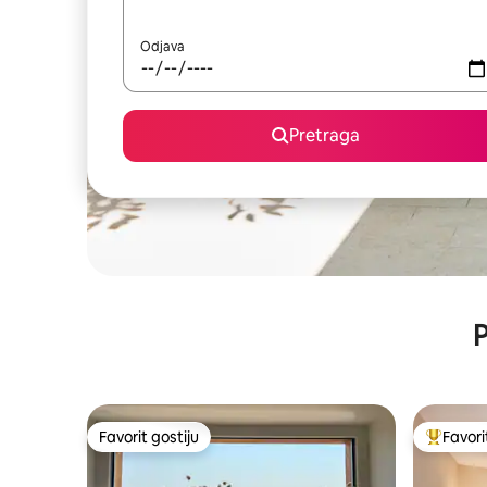
Odjava
Pretraga
P
Favorit gostiju
Favori
Favorit gostiju
Glavni fa