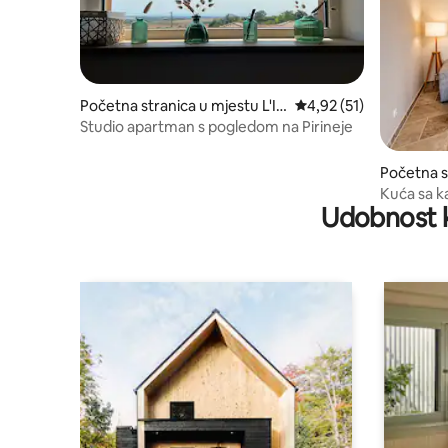
Početna stranica u mjestu L'Isl
prosječna ocjena 4,92 
4,92 (51)
e-Jourdain
Studio apartman s pogledom na Pirineje
Početna s
Kuća sa k
Udobnost k
Žera