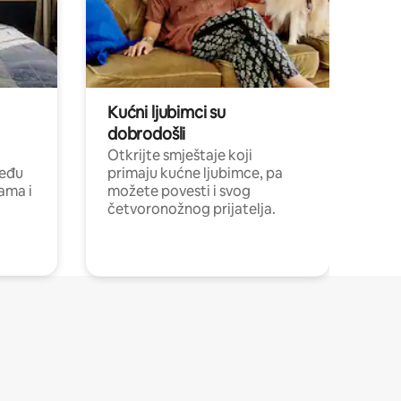
Kućni ljubimci su
dobrodošli
Otkrijte smještaje koji
među
primaju kućne ljubimce, pa
cama i
možete povesti i svog
četvoronožnog prijatelja.