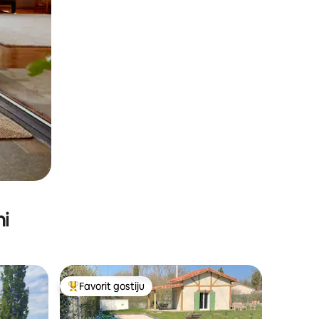
ni
Favorit gostiju
Glavni favorit gostiju