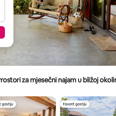
rostori za mjesečni najam u bližoj okoli
t gostiju
Favorit gostiju
vorit gostiju
Favorit gostiju