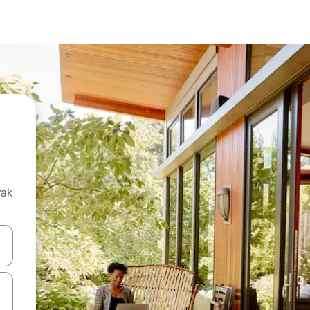
vak
oz njih pomoću strelica nagore i nadolje, kao i da ih istražujte dodirom