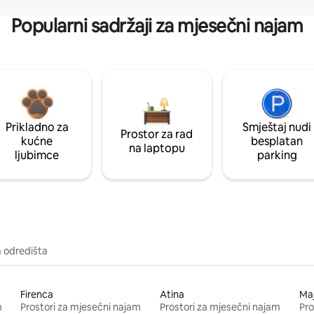
Popularni sadržaji za mjesečni najam
Prikladno za
Smještaj nudi
Prostor za rad
kućne
besplatan
na laptopu
ljubimce
parking
a odredišta
Firenca
Atina
Ma
m
Prostori za mjesečni najam
Prostori za mjesečni najam
Pro