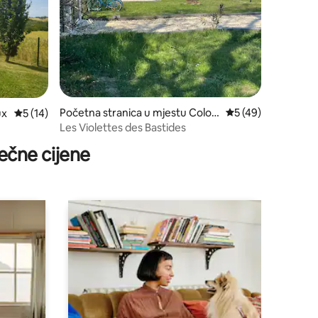
Početna stranica u mjestu Colog
prosječna ocjena 5 
5 (49)
ux
prosječna ocjena 5 od 5, recenzija: 14
5 (14)
ne
Les Violettes des Bastides
ečne cijene