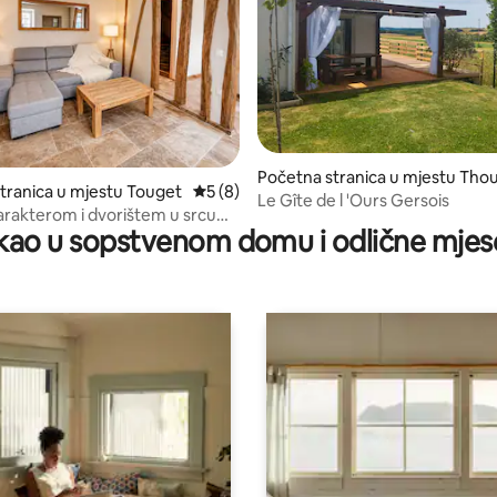
od 5, recenzija: 51
Početna stranica u mjestu Tho
tranica u mjestu Touget
prosječna ocjena 5 od 5, recenzija: 8
5 (8)
Le Gîte de l 'Ours Gersois
arakterom i dvorištem u srcu
ao u sopstvenom domu i odlične mjes