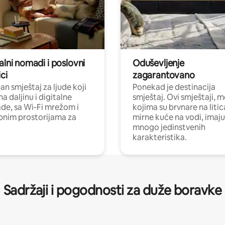
alni nomadi i poslovni
Oduševljenje
ci
zagarantovano
n smještaj za ljude koji
Ponekad je destinacija
na daljinu i digitalne
smještaj. Ovi smještaji, 
e, sa Wi-Fi mrežom i
kojima su brvnare na liti
nim prostorijama za
mirne kuće na vodi, imaju
mnogo jedinstvenih
karakteristika.
Sadržaji i pogodnosti za duže boravke