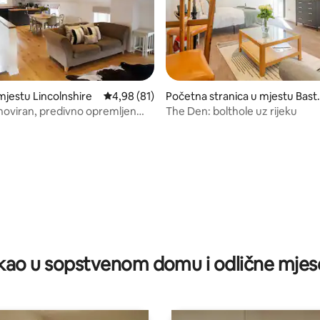
jestu Lincolnshire
prosječna ocjena 4,98 od 5, recenzija: 81
4,98 (81)
Početna stranica u mjestu Bast
n
noviran, predivno opremljen
The Den: bolthole uz rijeku
d 5, recenzija: 18
ao u sopstvenom domu i odlične mjes