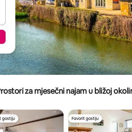
rostori za mjesečni najam u bližoj okoli
t gostiju
Favorit gostiju
vorit gostiju
Favorit gostiju