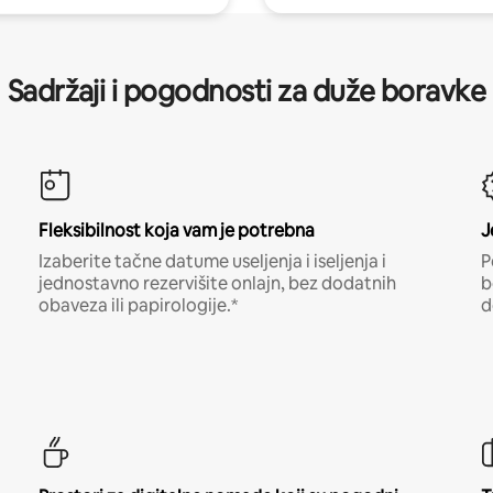
Sadržaji i pogodnosti za duže boravke
Fleksibilnost koja vam je potrebna
J
Izaberite tačne datume useljenja i iseljenja i
P
jednostavno rezervišite onlajn, bez dodatnih
b
obaveza ili papirologije.*
d