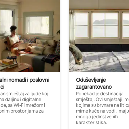
alni nomadi i poslovni
Oduševljenje
ci
zagarantovano
n smještaj za ljude koji
Ponekad je destinacija
na daljinu i digitalne
smještaj. Ovi smještaji, 
e, sa Wi-Fi mrežom i
kojima su brvnare na liti
nim prostorijama za
mirne kuće na vodi, imaju
mnogo jedinstvenih
karakteristika.