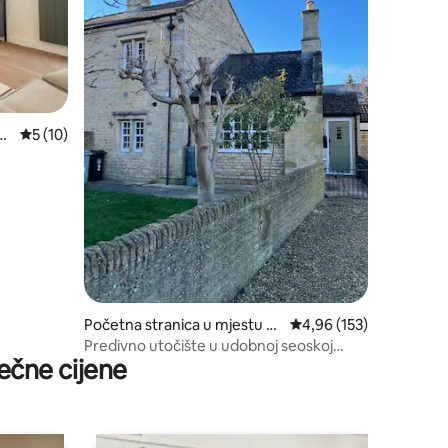
o
prosječna ocjena 5 od 5, recenzija: 10
5 (10)
Početna stranica u mjestu M
prosječna ocjena 4,96 o
4,96 (153)
arket Deeping
Predivno utočište u udobnoj seoskoj
ečne cijene
kućici