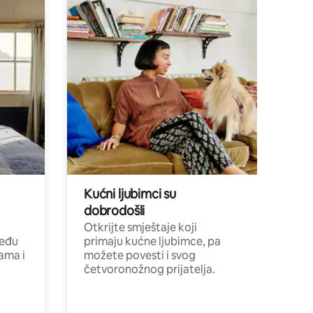
Kućni ljubimci su
dobrodošli
Otkrijte smještaje koji
među
primaju kućne ljubimce, pa
cama i
možete povesti i svog
četvoronožnog prijatelja.