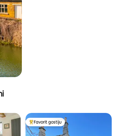
ni
Favorit gostiju
Glavni favorit gostiju