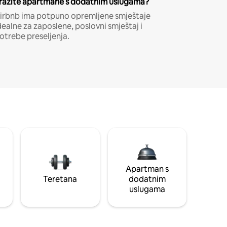
ražite apartmane s dodatnim uslugama?
irbnb ima potpuno opremljene smještaje
dealne za zaposlene, poslovni smještaj i
otrebe preseljenja.
Apartman s
Teretana
dodatnim
uslugama