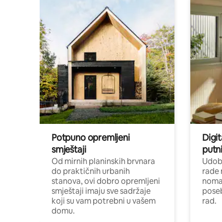
Potpuno opremljeni
Digit
smještaji
putni
Od mirnih planinskih brvnara
Udoba
do praktičnih urbanih
rade 
stanova, ovi dobro opremljeni
nomad
smještaji imaju sve sadržaje
poseb
koji su vam potrebni u vašem
rad.
domu.