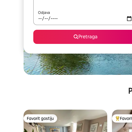
Odjava
Pretraga
P
Favorit gostiju
Favori
Favorit gostiju
Glavni fa