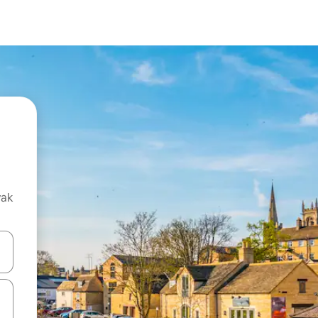
vak
oz njih pomoću strelica nagore i nadolje, kao i da ih istražujte dodirom