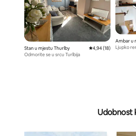
Ambar u m
Ljupko re
Stan u mjestu Thurlby
prosječna ocjena 4,94 o
4,94 (18)
ambar
Odmorite se u srcu Turlbija
Udobnost k