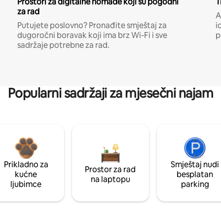
Prostori za digitalne nomade koji su pogodni
T
za rad
A
Putujete poslovno? Pronađite smještaj za
i
dugoročni boravak koji ima brz Wi-Fi i sve
p
sadržaje potrebne za rad.
Popularni sadržaji za mjesečni najam
Prikladno za
Smještaj nudi
Prostor za rad
kućne
besplatan
na laptopu
ljubimce
parking