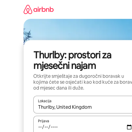
Pređi
na
sadržaj
Thurlby: prostori za
mjesečni najam
Otkrijte smještaje za dugoročni boravak u
kojima ćete se osjećati kao kod kuće za bora
od mjesec dana ili duže.
Lokacija
Kad su rezultati dostupni, možete da se krećete kr
Prijava