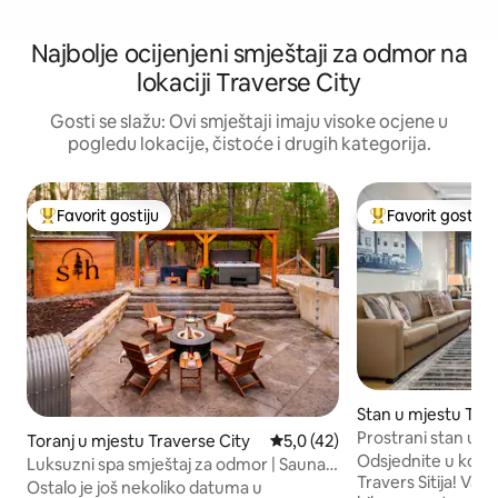
Najbolje ocijenjeni smještaji za odmor na
lokaciji Traverse City
Gosti se slažu: Ovi smještaji imaju visoke ocjene u
pogledu lokacije, čistoće i drugih kategorija.
Favorit gostiju
Favorit gostiju
Glavni favorit gostiju
Glavni favorit gost
Stan u mjestu Trav
Prostrani stan u c
Toranj u mjestu Traverse City
prosječna ocjena 5,0 od 5, rec
5,0 (42)
istorijskom vatr
Odsjednite u komad
Luksuzni spa smještaj za odmor | Sauna,
Travers Sitija! Vatrogasna stanica One je
hidromasažna kada i krovna terasa
Ostalo je još nekoliko datuma u