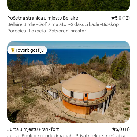
Početna stranica u mjestu Bellaire
prosječna oc
5,0 (12)
Bellaire Birdie~Golf simulator~2 đakuzi kade~Bioskop
Porodica
·
Lokacija
·
Zatvoreni prostori
Favorit gostiju
Glavni favorit gostiju
Jurta u mjestu Frankfort
prosječna oc
5,0 (11)
Jurta | Pogled koji oduzima dah | Privatni eko-smještaj za