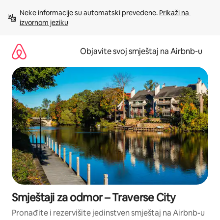
Pređi
Neke informacije su automatski prevedene. 
Prikaži na 
na
izvornom jeziku
sadržaj
Objavite svoj smještaj na Airbnb-u
Smještaji za odmor – Traverse City
Pronađite i rezervišite jedinstven smještaj na Airbnb-u