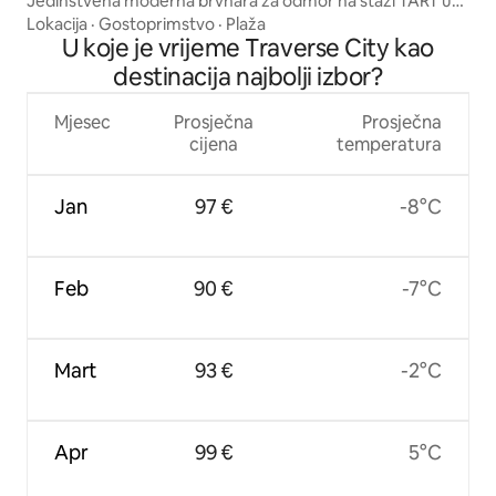
Jedinstvena moderna brvnara za odmor na stazi TART u
blizini TC
Lokacija
·
Gostoprimstvo
·
Plaža
U koje je vrijeme Traverse City kao
destinacija najbolji izbor?
Mjesec
Prosječna
Prosječna
cijena
temperatura
Jan
97 €
-8°C
Feb
90 €
-7°C
Mart
93 €
-2°C
Apr
99 €
5°C