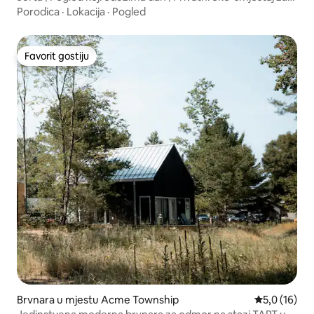
odmor
Porodica
·
Lokacija
·
Pogled
Favorit gostiju
Favorit gostiju
Brvnara u mjestu Acme Township
prosječna oc
5,0 (16)