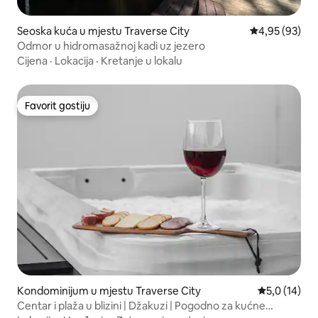
Seoska kuća u mjestu Traverse City
prosječna ocje
4,95 (93)
Odmor u hidromasažnoj kadi uz jezero
Cijena
·
Lokacija
·
Kretanje u lokalu
Favorit gostiju
Favorit gostiju
Kondominijum u mjestu Traverse City
prosječna oc
5,0 (14)
Centar i plaža u blizini | Džakuzi | Pogodno za kućne