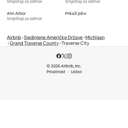
Smještaji za odmor
Smještaji za odmor
Ann Arbor
Prikaži još
Smještaji za odmor
Airbnb
Sjedinjene Američke Države
Michigan
Grand Traverse County
Traverse City
© 2026 Airbnb, Inc.
Privatnost
Uslovi