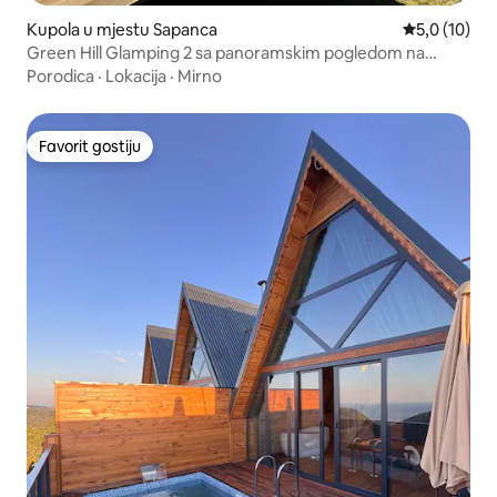
Kupola u mjestu Sapanca
prosječna oc
5,0 (10)
Green Hill Glamping 2 sa panoramskim pogledom na
jezero
Porodica
·
Lokacija
·
Mirno
Favorit gostiju
Favorit gostiju