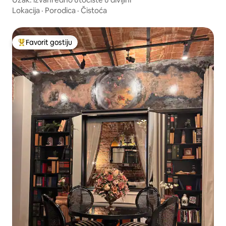
Lokacija
·
Porodica
·
Čistoća
Favorit gostiju
Glavni favorit gostiju