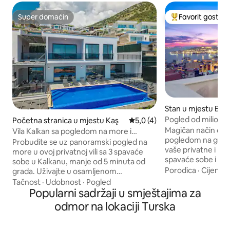
Super domaćin
Favorit gostiju
Super domaćin
Glavni favorit gost
Stan u mjestu Bey
Pogled od milion $
Početna stranica u mjestu Kaş
prosječna ocjena 5,0 od 5, re
5,0 (4)
terasa, stil
Magičan način da d
Vila Kalkan sa pogledom na more i
pogledom na grad 
privatnim prelivnim bazenom
Probudite se uz panoramski pogled na
vaše privatne i pr
more u ovoj privatnoj vili sa 3 spavaće
spavaće sobe i dn
sobe u Kalkanu, manje od 5 minuta od
veoma poseban pe
Porodica
·
Cijena
·
grada. Uživajte u osamljenom
elegantne stamben
beskonačnom bazenu od 10 m,
Tačnost
·
Udobnost
·
Pogled
u blizini tornja Galata. Opr
terasama za sunčanje, kvalitetnim
Popularni sadržaji u smještajima za
balansom otmjenih 
ležaljkama, trpezariji na otvorenom,
odmor na lokaciji Turska
savremenih dizajne
roštilju od cigle i stonom tenisu. Opustite
uređen . Bićete st
se u dnevnom boravku otvorenog tipa
najsofisticiranije 
sa pametnim TV-om, sofom na