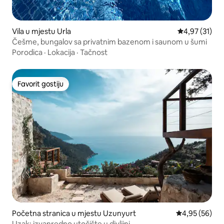
Vila u mjestu Urla
prosječna ocj
4,97 (31)
Češme, bungalov sa privatnim bazenom i saunom u šumi
Porodica
·
Lokacija
·
Tačnost
Favorit gostiju
Favorit gostiju
Početna stranica u mjestu Uzunyurt
prosječna ocje
4,95 (56)
Uzak: izvanredno utočište u divljini