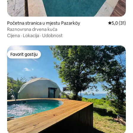
Početna stranica u mjestu Pazarköy
prosječna oc
5,0 (31)
Raznovrsna drvena kuća
Cijena
·
Lokacija
·
Udobnost
Favorit gostiju
Favorit gostiju