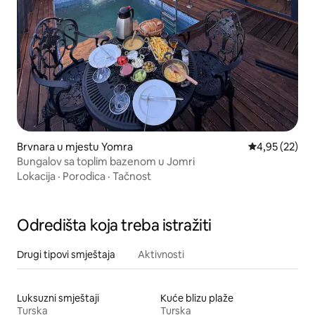
Brvnara u mjestu Yomra
prosječna ocje
4,95 (22)
Bungalov sa toplim bazenom u Jomri
Lokacija
·
Porodica
·
Tačnost
Odredišta koja treba istražiti
Drugi tipovi smještaja
Aktivnosti
Luksuzni smještaji
Kuće blizu plaže
Turska
Turska