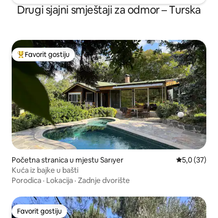
Drugi sjajni smještaji za odmor – Turska
Favorit gostiju
Glavni favorit gostiju
Početna stranica u mjestu Sarıyer
prosječna oc
5,0 (37)
Kuća iz bajke u bašti
Porodica
·
Lokacija
·
Zadnje dvorište
Favorit gostiju
Favorit gostiju