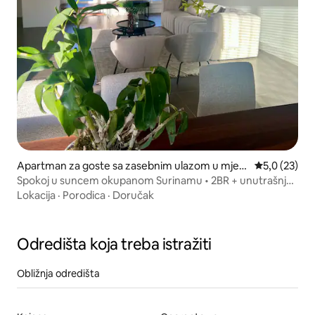
Apartman za goste sa zasebnim ulazom u mjest
prosječna oc
5,0 (23)
u Paramaribo
Spokoj u suncem okupanom Surinamu • 2BR + unutrašnje
dvorište
Lokacija
·
Porodica
·
Doručak
Odredišta koja treba istražiti
Obližnja odredišta