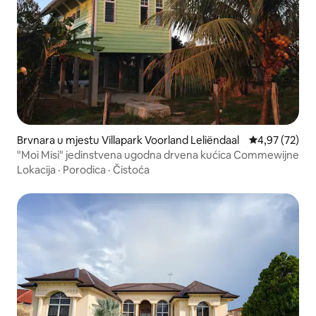
Brvnara u mjestu Villapark Voorland Leliëndaal
prosječna ocje
4,97 (72)
"Moi Misi" jedinstvena ugodna drvena kućica Commewijne
Lokacija
·
Porodica
·
Čistoća