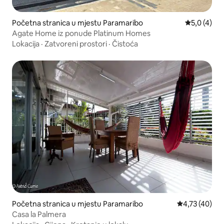
Početna stranica u mjestu Paramaribo
prosječna o
5,0 (4)
Agate Home iz ponude Platinum Homes
Lokacija
·
Zatvoreni prostori
·
Čistoća
Početna stranica u mjestu Paramaribo
prosječna ocje
4,73 (40)
Casa la Palmera