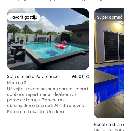
Favorit gostiju
Super domaćin
Favorit gostiju
Super domaćin
Stan u mjestu Paramaribo
prosječna ocjena 5,0 od 5, rec
5,0 (13)
Mamica 2
Uživajte u ovom potpuno opremljenom i
udobnom apartmanu, idealnom za
porodice i grupe. Zgrada ima
obezbjeđenje koje radi 24 sata dnevno.
Kuhinja je u potpunosti opremljena
Porodica
·
Lokacija
·
Uređenje
priborom, mikrotalasnom pećnicom,
električnim šporetom, fritezom na vrući
Početna stranica 
vazduh i osnovnim potrepštinama.
ramaribo
Ukiyo: 2br & Pool