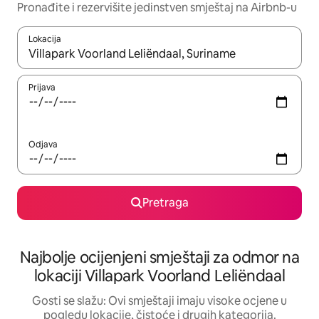
Pronađite i rezervišite jedinstven smještaj na Airbnb-u
Lokacija
Kad su rezultati dostupni, možete da se krećete kroz njih pomoću 
Prijava
Odjava
Pretraga
Najbolje ocijenjeni smještaji za odmor na
lokaciji Villapark Voorland Leliëndaal
Gosti se slažu: Ovi smještaji imaju visoke ocjene u
pogledu lokacije, čistoće i drugih kategorija.