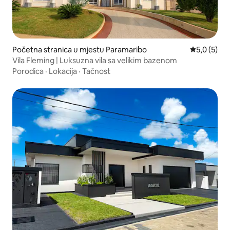
Početna stranica u mjestu Paramaribo
prosječna o
5,0 (5)
Vila Fleming | Luksuzna vila sa velikim bazenom
Porodica
·
Lokacija
·
Tačnost