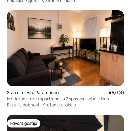
Lokacija
·
Cijena
·
Kretanje u lokalu
Stan u mjestu Paramaribo
prosječna o
5,0 (4)
Moderan studio apartman sa 2 spavaće sobe, klima-
uređajem i Wi-Fi mrežom u severnom Paramaribu
Blizu
·
Udobnost
·
Kretanje u lokalu
Favorit gostiju
Favorit gostiju