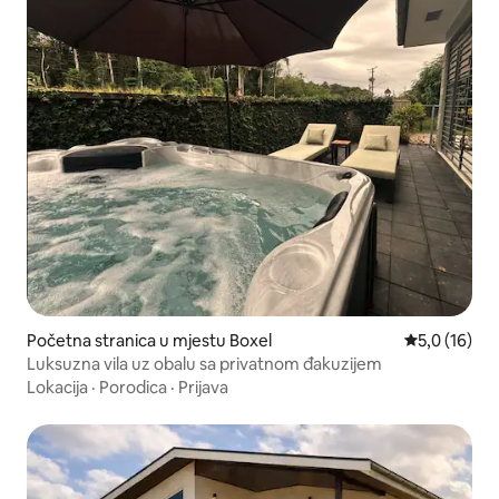
Početna stranica u mjestu Boxel
prosječna oc
5,0 (16)
Luksuzna vila uz obalu sa privatnom đakuzijem
Lokacija
·
Porodica
·
Prijava