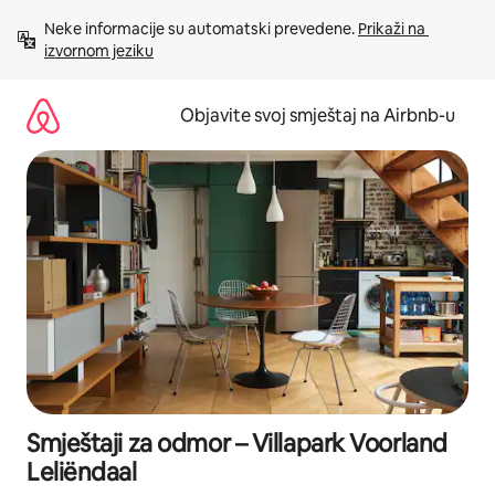
Pređi
Neke informacije su automatski prevedene. 
Prikaži na 
na
izvornom jeziku
sadržaj
Objavite svoj smještaj na Airbnb-u
Smještaji za odmor – Villapark Voorland
Leliëndaal