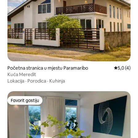
Početna stranica u mjestu Paramaribo
prosječna o
5,0 (4)
Kuća Meredit
Lokacija
·
Porodica
·
Kuhinja
Favorit gostiju
Favorit gostiju