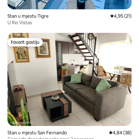
Stan u mjestu Tigre
prosječna ocj
4,95 (21)
U Rio Vistas
Favorit gostiju
Favorit gostiju
Stan u mjestu San Fernando
prosječna ocje
4,84 (38)