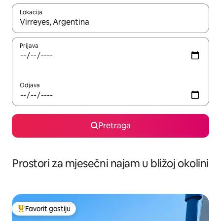
Lokacija
Kad su rezultati dostupni, možete da se krećete kroz njih pomoću 
Prijava
Odjava
Pretraga
Prostori za mjesečni najam u bližoj okolini
Favorit gostiju
Glavni favorit gostiju