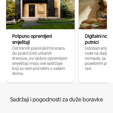
Potpuno opremljeni
Digitalni noma
smještaji
putnici
Od mirnih planinskih brvnara
Udoban smještaj
do praktičnih urbanih
rade na daljinu 
stanova, ovi dobro opremljeni
nomade, sa Wi-
smještaji imaju sve sadržaje
posebnim prost
koji su vam potrebni u vašem
rad.
domu.
Sadržaji i pogodnosti za duže boravke