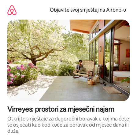
Pređi
na
Objavite svoj smještaj na Airbnb-u
sadržaj
Virreyes: prostori za mjesečni najam
Otkrijte smještaje za dugoročni boravak u kojima ćete
se osjećati kao kod kuće za boravak od mjesec dana ili
duže.