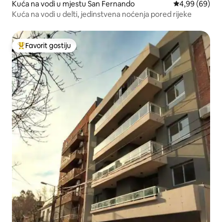
Kuća na vodi u mjestu San Fernando
prosječna ocje
4,99 (69)
Kuća na vodi u delti, jedinstvena noćenja pored rijeke
Favorit gostiju
Glavni favorit gostiju