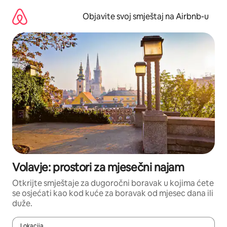
Pređi
na
Objavite svoj smještaj na Airbnb-u
sadržaj
Volavje: prostori za mjesečni najam
Otkrijte smještaje za dugoročni boravak u kojima ćete
se osjećati kao kod kuće za boravak od mjesec dana ili
duže.
Lokacija