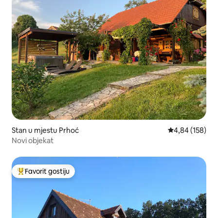
Stan u mjestu Prhoć
prosječna ocjen
4,84 (158)
Novi objekat
Favorit gostiju
Glavni favorit gostiju