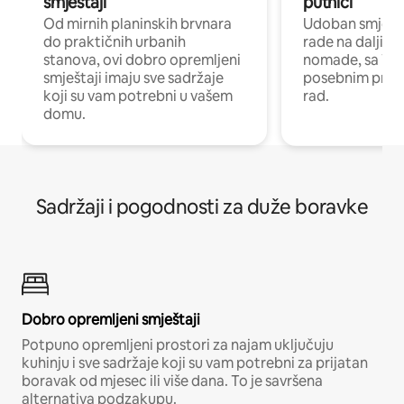
smještaji
putnici
Od mirnih planinskih brvnara
Udoban smještaj
do praktičnih urbanih
rade na daljinu 
stanova, ovi dobro opremljeni
nomade, sa Wi-
smještaji imaju sve sadržaje
posebnim prost
koji su vam potrebni u vašem
rad.
domu.
Sadržaji i pogodnosti za duže boravke
Dobro opremljeni smještaji
Potpuno opremljeni prostori za najam uključuju
kuhinju i sve sadržaje koji su vam potrebni za prijatan
boravak od mjesec ili više dana. To je savršena
alternativa podzakupu.