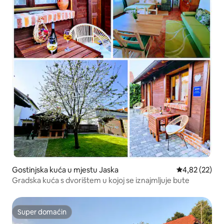
Gostinjska kuća u mjestu Jaska
prosječna ocje
4,82 (22)
Gradska kuća s dvorištem u kojoj se iznajmljuje bute
Super domaćin
Super domaćin