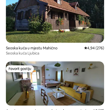
Seoska kuća u mjestu Mahićno
prosječna ocjen
4,94 (276)
Seoska kuća Ljubica
Favorit gostiju
Favorit gostiju