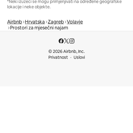
*Neki izuzeci se mogu primjenjivati na određene geografske
lokacije i neke objekte.
Airbnb
Hrvatska
Zagreb
Volavje
Prostori za mjesečni najam
© 2026 Airbnb, Inc.
Privatnost
Uslovi