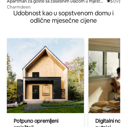
Apartman za goste sa zasebnim ulazom u mjestu
prosječna 
5 (17)
Čabdin
Charmdeen
Udobnost kao u sopstvenom domu i
odlične mjesečne cijene
Potpuno opremljeni
Digitalni noma