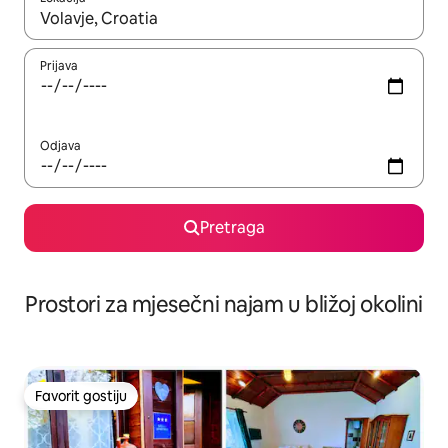
Kad su rezultati dostupni, možete da se krećete kroz njih pomoću 
Prijava
Odjava
Pretraga
Prostori za mjesečni najam u bližoj okolini
Favorit gostiju
Favorit gostiju