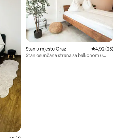
Stan u mjestu Graz
prosječna ocjena 4,92 
4,92 (25)
Stan osunčana strana sa balkonom u
Gracu