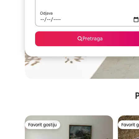
Odjava
Pretraga
P
Favorit gostiju
Favorit g
Favorit gostiju
Favorit g