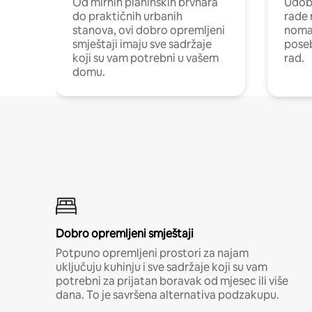
Od mirnih planinskih brvnara
Udoba
do praktičnih urbanih
rade 
stanova, ovi dobro opremljeni
nomad
smještaji imaju sve sadržaje
poseb
koji su vam potrebni u vašem
rad.
domu.
Dobro opremljeni smještaji
Potpuno opremljeni prostori za najam
uključuju kuhinju i sve sadržaje koji su vam
potrebni za prijatan boravak od mjesec ili više
dana. To je savršena alternativa podzakupu.