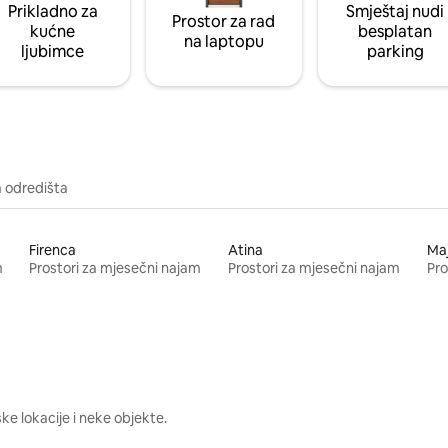
Prikladno za
Smještaj nudi
Prostor za rad
kućne
besplatan
na laptopu
ljubimce
parking
a odredišta
Firenca
Atina
Ma
m
Prostori za mjesečni najam
Prostori za mjesečni najam
Pro
e lokacije i neke objekte.