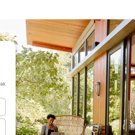
vak
oz njih pomoću strelica nagore i nadolje, kao i da ih istražujte dodirom