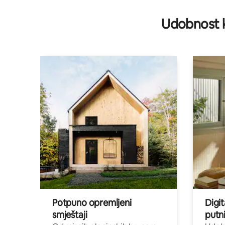
Udobnost k
Potpuno opremljeni
Digit
smještaji
putni