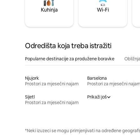
Kuhinja
Wi-Fi
Odredišta koja treba istražiti
Popularne destinacije za produžene boravke
Obližnj
Njujork
Barselona
Prostori za mjesečni najam
Prostori za mjesečni naja
Sijetl
Prikaži još
Prostori za mjesečni najam
*Neki izuzeci se mogu primjenjivati na određene geografsk