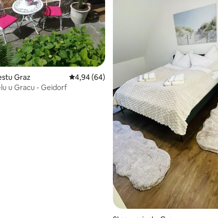
 5, recenzija: 122
estu Graz
prosječna ocjena 4,94 od 5, recenzija: 64
4,94 (64)
elu u Gracu - Geidorf