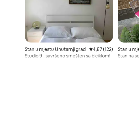
Stan u mjestu Unutarnji grad
prosječna ocjena 4,87 od
4,87 (122)
Stan u mj
Studio 9 _savršeno smešten sa biciklom!
Stan na s