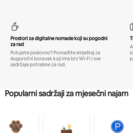
Prostori za digitalne nomade koji su pogodni
T
za rad
A
Putujete poslovno? Pronađite smještaj za
i
dugoročni boravak koji ima brz Wi-Fi i sve
p
sadržaje potrebne za rad.
Popularni sadržaji za mjesečni najam