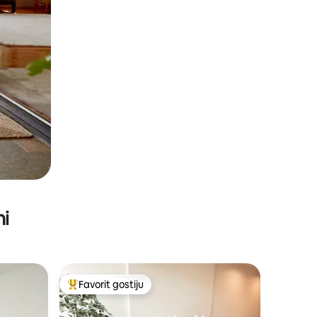
ni
Favorit gostiju
Glavni favorit gostiju