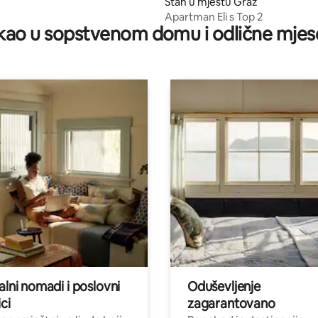
Stan u mjestu Graz
Apartman Eli s Top 2
ao u sopstvenom domu i odlične mjes
alni nomadi i poslovni
Oduševljenje
ci
zagarantovano