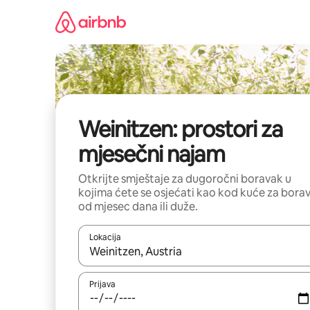
Pređi
na
sadržaj
Weinitzen: prostori za
mjesečni najam
Otkrijte smještaje za dugoročni boravak u
kojima ćete se osjećati kao kod kuće za bora
od mjesec dana ili duže.
Lokacija
Kad su rezultati dostupni, možete da se krećete kr
Prijava