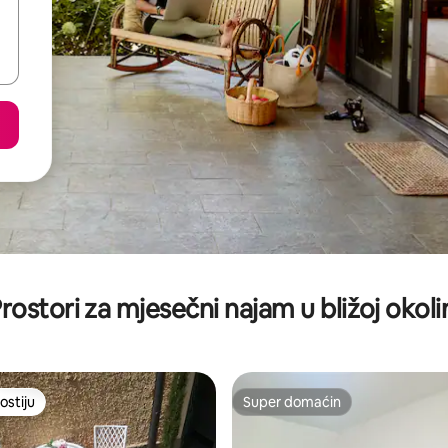
rostori za mjesečni najam u bližoj okoli
ostiju
Super domaćin
ostiju
Super domaćin