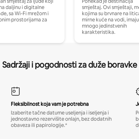
n smještaj za ljude koji
Ponekad je destinacija
na daljinu i digitalne
smještaj. Ovi smještaji, 
e, sa Wi-Fi mrežom i
kojima su brvnare na liti
nim prostorijama za
mirne kuće na vodi, imaju
mnogo jedinstvenih
karakteristika.
Sadržaji i pogodnosti za duže boravke
Fleksibilnost koja vam je potrebna
J
Izaberite tačne datume useljenja i iseljenja i
P
jednostavno rezervišite onlajn, bez dodatnih
b
obaveza ili papirologije.*
d