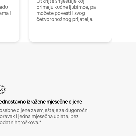
Otkrijte smještaje koji
među
primaju kućne ljubimce, pa
cama i
možete povesti i svog
četvoronožnog prijatelja.
ednostavno izražene mjesečne cijene
osebne cijene za smještaje za dugoročni
oravak i jedna mjesečna uplata, bez
odatnih troškova.*