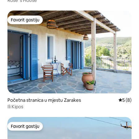
Rose 's House
Favorit gostiju
Favorit gostiju
Početna stranica u mjestu Zarakes
prosječna
5 (8)
Ili Kipos
Favorit gostiju
Favorit gostiju