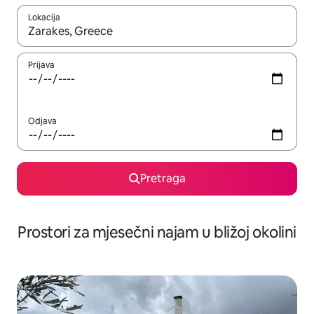
Lokacija
Kad su rezultati dostupni, možete da se krećete kroz njih pomoću 
Prijava
Odjava
Pretraga
Prostori za mjesečni najam u bližoj okolini