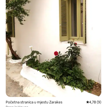
Početna stranica u mjestu Zarakes
prosječna ocj
4,78 (9)