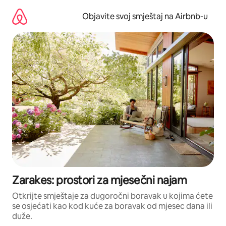
Pređi
na
Objavite svoj smještaj na Airbnb-u
sadržaj
Zarakes: prostori za mjesečni najam
Otkrijte smještaje za dugoročni boravak u kojima ćete
se osjećati kao kod kuće za boravak od mjesec dana ili
duže.