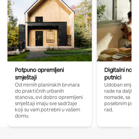
Potpuno opremljeni
Digitalni noma
smještaji
putnici
Od mirnih planinskih brvnara
Udoban smještaj
do praktičnih urbanih
rade na daljinu 
stanova, ovi dobro opremljeni
nomade, sa Wi-
smještaji imaju sve sadržaje
posebnim prost
koji su vam potrebni u vašem
rad.
domu.