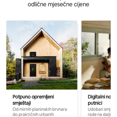
odlične mjesečne cijene
Potpuno opremljeni
Digitalni noma
smještaji
putnici
Od mirnih planinskih brvnara
Udoban smještaj
do praktičnih urbanih
rade na daljinu 