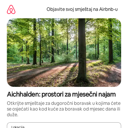
Pređi
na
Objavite svoj smještaj na Airbnb-u
sadržaj
Aichhalden: prostori za mjesečni najam
Otkrijte smještaje za dugoročni boravak u kojima ćete
se osjećati kao kod kuće za boravak od mjesec dana ili
duže.
Lokacija