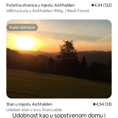
Početna stranica u mjestu Aichhalden
prosječna ocjen
4,94 (122)
Idilična kuća u Aichhalden-Rtbg. / Black Forest
Super domaćin
Super domaćin
Stan u mjestu Aichhalden
prosječna ocje
4,94 (33)
Udoban stan u srcu Švarcvalda
Udobnost kao u sopstvenom domu i