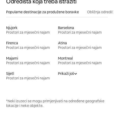
Odredišta koja treba istražiti
Popularne destinacije za produžene boravke
Obližnja odrediš
Njujork
Barselona
Prostori za mjesečni najam
Prostori za mjesečni najam
Firenca
Atina
Prostori za mjesečni najam
Prostori za mjesečni najam
Majami
Montreal
Prostori za mjesečni najam
Prostori za mjesečni najam
Sijetl
Prikaži još
Prostori za mjesečni najam
*Neki izuzeci se mogu primjenjivati na određene geografske
lokacije i neke objekte.