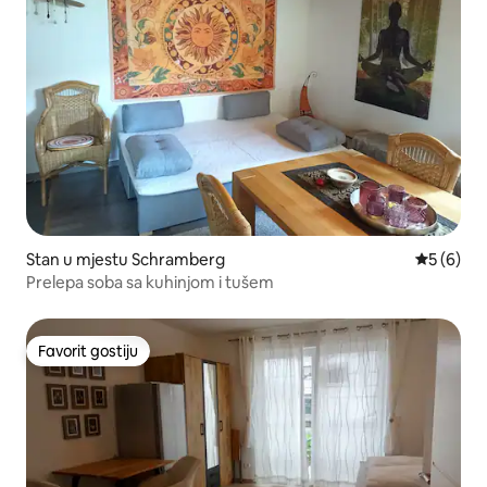
Stan u mjestu Schramberg
prosječna
5 (6)
Prelepa soba sa kuhinjom i tušem
Favorit gostiju
Favorit gostiju