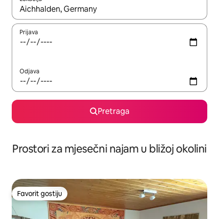
Kad su rezultati dostupni, možete da se krećete kroz njih pomoću 
Prijava
Odjava
Pretraga
Prostori za mjesečni najam u bližoj okolini
Favorit gostiju
Favorit gostiju