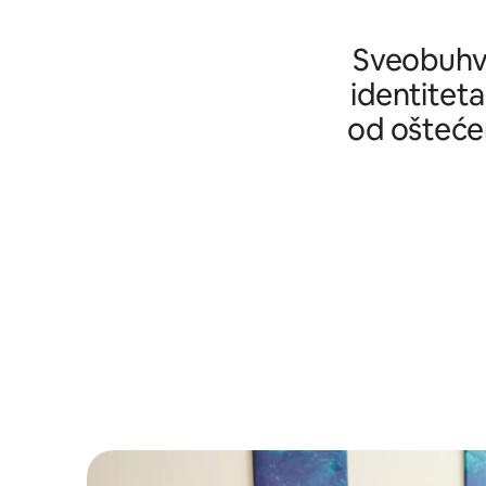
Sveobuhva
identiteta
od oštećen