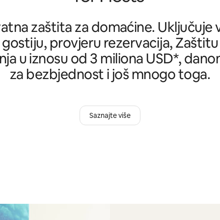
tna zaštita za domaćine. Uključuje ve
 gostiju, provjeru rezervacija, Zašti
ja u iznosu od 3 miliona USD*, danon
za bezbjednost i još mnogo toga.
Saznajte više