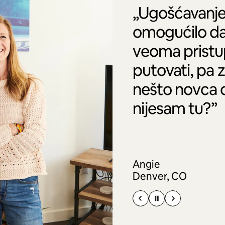
„Ugošćavanje
omogućilo da
veoma pristu
putovati, pa 
nešto novca 
nijesam tu?”
Angie
Denver, CO