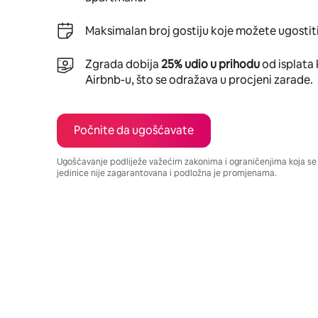
Maksimalan broj gostiju koje možete ugostiti
Zgrada dobija
25% udio u prihodu
od isplata 
Airbnb-u, što se odražava u procjeni zarade.
Počnite da ugošćavate
Ugošćavanje podliježe važećim zakonima i ograničenjima koja s
jedinice nije zagarantovana i podložna je promjenama.
Vaša potencijalna zarada iznosi €517 mjesečno