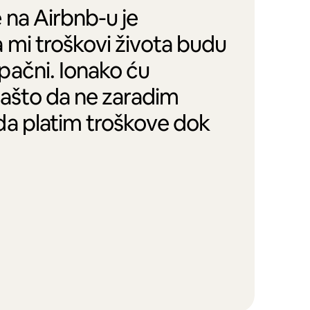
 na Airbnb-u je
 mi troškovi života budu
pačni. Ionako ću
zašto da ne zaradim
da platim troškove dok