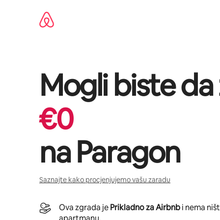
Pređi
na
sadržaj
Mogli biste da
€
0
na
Paragon
Saznajte kako procjenjujemo vašu zaradu
Ova zgrada je
Prikladno za Airbnb
i nema niš
apartmanu.