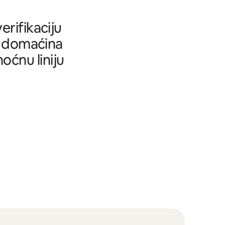
rifikaciju
tu domaćina
oćnu liniju