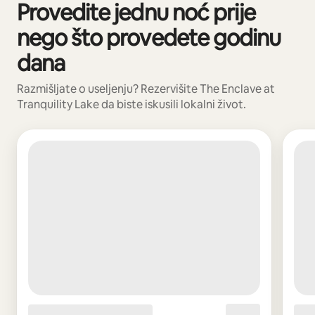
Provedite jednu noć prije
Prikazano 0 od 0 stavki
nego što provedete godinu
dana
Razmišljate o useljenju? Rezervišite The Enclave at
Tranquility Lake da biste iskusili lokalni život.