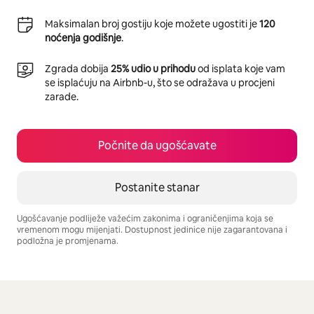
Maksimalan broj gostiju koje možete ugostiti je
120
noćenja godišnje
.
Zgrada dobija
25% udio u prihodu
od isplata koje vam
se isplaćuju na Airbnb-u, što se odražava u procjeni
zarade.
Počnite da ugošćavate
Postanite stanar
Ugošćavanje podliježe važećim zakonima i ograničenjima koja se
vremenom mogu mijenjati. Dostupnost jedinice nije zagarantovana i
podložna je promjenama.
Vaša potencijalna zarada iznosi €492 mjesečno