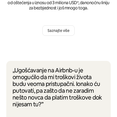
od oštećenja u iznosu od 3 miliona USD*, danonoćnu liniju
za bezbjednost i još mnogo toga.
Saznajte više
„Ugošćavanje na Airbnb-u je
omogućilo da mi troškovi života
budu veoma pristupačni. Ionako ću
putovati, pa zašto da ne zaradim
nešto novca da platim troškove dok
nijesam tu?”