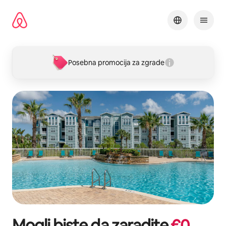
Pređi
na
sadržaj
Posebna promocija za zgrade
Mogli biste da zaradite
€
0