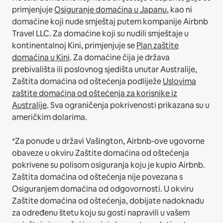
primjenjuje
Osiguranje domaćina u Japanu
, kao ni
domaćine koji nude smještaj putem kompanije Airbnb
Travel LLC.
Za domaćine koji su nudili smještaje u
kontinentalnoj Kini, primjenjuje se
Plan zaštite
domaćina u Kini
.
Za domaćine čija je država
prebivališta ili poslovnog sjedišta unutar Australije,
Zaštita domaćina od oštećenja podliježe
Uslovima
zaštite domaćina od oštećenja za korisnike iz
Australije
. Sva ograničenja pokrivenosti prikazana su u
američkim dolarima.
*Za ponude u državi Vašington, Airbnb-ove ugovorne
obaveze u okviru Zaštite domaćina od oštećenja
pokrivene su polisom osiguranja koju je kupio Airbnb.
Zaštita domaćina od oštećenja nije povezana s
Osiguranjem domaćina od odgovornosti. U okviru
Zaštite domaćina od oštećenja, dobijate nadoknadu
za određenu štetu koju su gosti napravili u vašem