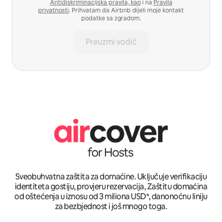
Antidiskriminacijska pravila, kao
i na
Pravila
privatnosti
. Prihvatam da Airbnb dijeli moje kontakt
podatke sa zgradom.
Preuzmi vodič
Sveobuhvatna zaštita za domaćine. Uključuje verifikaciju
identiteta gostiju, provjeru rezervacija, Zaštitu domaćina
od oštećenja u iznosu od 3 miliona USD*, danonoćnu liniju
za bezbjednost i još mnogo toga.