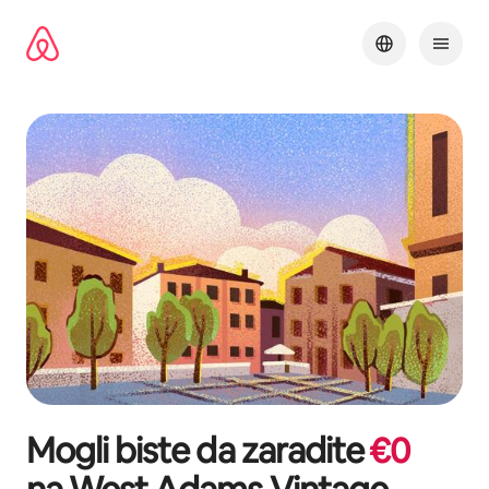
Pređi
na
sadržaj
Mogli biste da zaradite
€
0