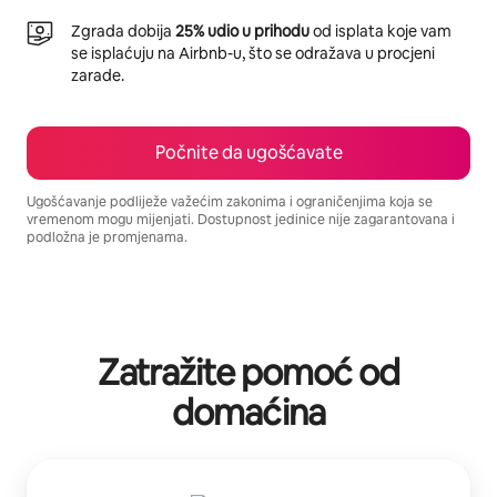
Zgrada dobija
25% udio u prihodu
od isplata koje vam
se isplaćuju na Airbnb-u, što se odražava u procjeni
zarade.
Počnite da ugošćavate
Ugošćavanje podliježe važećim zakonima i ograničenjima koja se
vremenom mogu mijenjati. Dostupnost jedinice nije zagarantovana i
podložna je promjenama.
Vaša potencijalna zarada iznosi €708 mjesečno
Zatražite pomoć od
domaćina