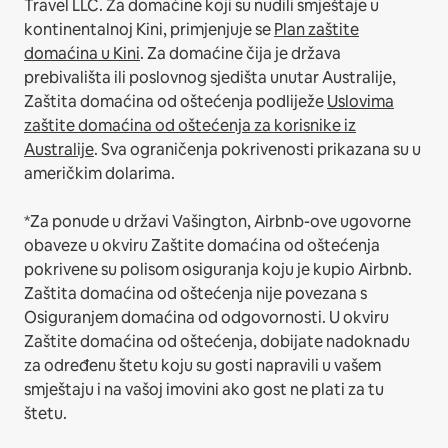
Travel LLC.
Za domaćine koji su nudili smještaje u
kontinentalnoj Kini, primjenjuje se
Plan zaštite
domaćina u Kini
.
Za domaćine čija je država
prebivališta ili poslovnog sjedišta unutar Australije,
Zaštita domaćina od oštećenja podliježe
Uslovima
zaštite domaćina od oštećenja za korisnike iz
Australije
. Sva ograničenja pokrivenosti prikazana su u
američkim dolarima.
*Za ponude u državi Vašington, Airbnb-ove ugovorne
obaveze u okviru Zaštite domaćina od oštećenja
pokrivene su polisom osiguranja koju je kupio Airbnb.
Zaštita domaćina od oštećenja nije povezana s
Osiguranjem domaćina od odgovornosti. U okviru
Zaštite domaćina od oštećenja, dobijate nadoknadu
za određenu štetu koju su gosti napravili u vašem
smještaju i na vašoj imovini ako gost ne plati za tu
štetu.