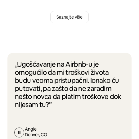
Saznajte više
„Ugošćavanje na Airbnb-u je
omogućilo da mi troškovi života
budu veoma pristupačni. Ionako ću
putovati, pa zašto da ne zaradim
nešto novca da platim troškove dok
nijesam tu?”
Angie
Denver, CO