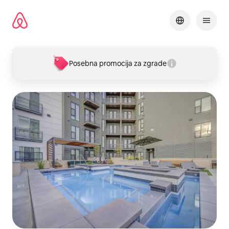
Pređi
na
sadržaj
Posebna promocija za zgrade