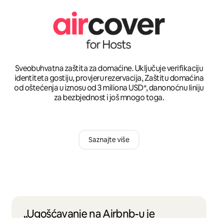
Sveobuhvatna zaštita za domaćine. Uključuje verifikaciju
identiteta gostiju, provjeru rezervacija, Zaštitu domaćina
od oštećenja u iznosu od 3 miliona USD*, danonoćnu liniju
za bezbjednost i još mnogo toga.
Saznajte više
„Ugošćavanje na Airbnb-u je