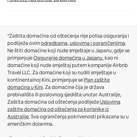
*Zaštita domaćina od oštećenja nije polisa osiguranja i
podliježe ovim
odredbama, uslovima i ograničenjima
.
Ne štiti domaćine koji nude smještaje u Japanu, gdje se
primjenjuje
Osiguranje domaćina u Japanu
, kao ni
domaćine koji nude smještaj putem kompanije Airbnb
Travel LLC.
Za domaćine koji su nudili smještaje u
kontinentalnoj Kini, primjenjuje se
Plan zaštite
domaćina u Kini
.
Za domaćine čija je država
prebivališta ili poslovnog sjedišta unutar Australije,
Zaštita domaćina od oštećenja podliježe
Uslovima
zaštite domaćina od oštećenja za korisnike iz
Australije
. Sva ograničenja pokrivenosti prikazana su u
američkim dolarima.