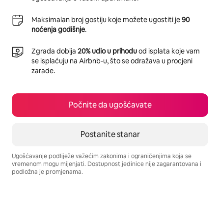
Maksimalan broj gostiju koje možete ugostiti je
90
noćenja godišnje
.
Zgrada dobija
20% udio u prihodu
od isplata koje vam
se isplaćuju na Airbnb-u, što se odražava u procjeni
zarade.
Počnite da ugošćavate
Postanite stanar
Ugošćavanje podliježe važećim zakonima i ograničenjima koja se
vremenom mogu mijenjati. Dostupnost jedinice nije zagarantovana i
podložna je promjenama.
Vaša potencijalna zarada iznosi €612 mjesečno