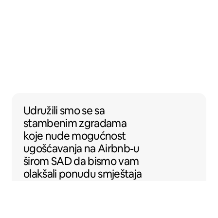
Udružili smo se sa stambenim zgradama k
Udružili smo se
sa
stambenim zgradama
koje nude mogućnost
ugošćavanja na Airbnb-u
širom SAD da bismo vam
olakšali ponudu smještaja
na Airbnb-u.
Sentral Apartments
Denver, Kolorado