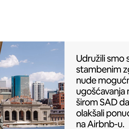
Udružili smo
Udružili smo 
stambenim 
nude moguć
ugošćavanja 
širom SAD d
olakšali ponu
na Airbnb-u.