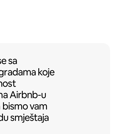
 se sa stambenim zgradama koje 
se
sa
zgradama
koje
nost
na Airbnb-u
a bismo vam
du smještaja