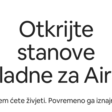
Otkrijte
stanove
kladne za Ai
jem ćete živjeti. Povremeno ga izna