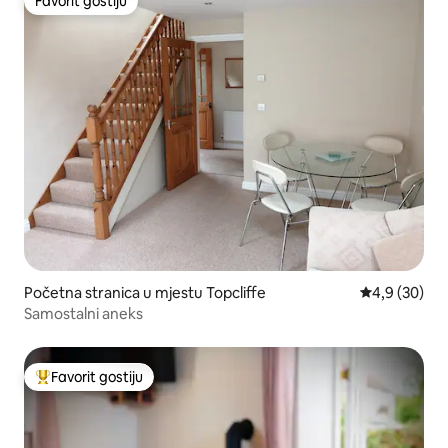
Favorit gostiju
Favorit gostiju
Početna stranica u mjestu Topcliffe
prosječna ocj
4,9 (30)
Samostalni aneks
Favorit gostiju
Glavni favorit gostiju