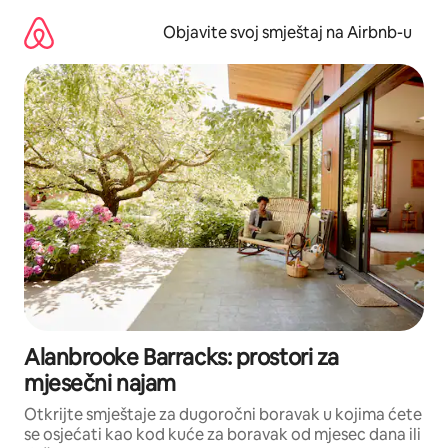
Pređi
na
Objavite svoj smještaj na Airbnb-u
sadržaj
Alanbrooke Barracks: prostori za
mjesečni najam
Otkrijte smještaje za dugoročni boravak u kojima ćete
se osjećati kao kod kuće za boravak od mjesec dana ili