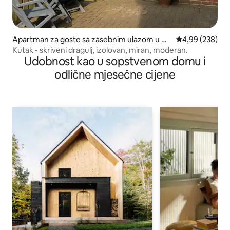
Apartman za goste sa zasebnim ulazom u mj
prosječna ocjen
4,99 (238)
estu Sowerby
Kutak - skriveni dragulj, izolovan, miran, moderan.
Udobnost kao u sopstvenom domu i
odlične mjesečne cijene