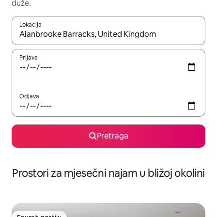
duže.
Lokacija
Kad su rezultati dostupni, možete da se krećete kroz njih pomoću 
Prijava
Odjava
Pretraga
Prostori za mjesečni najam u bližoj okolini