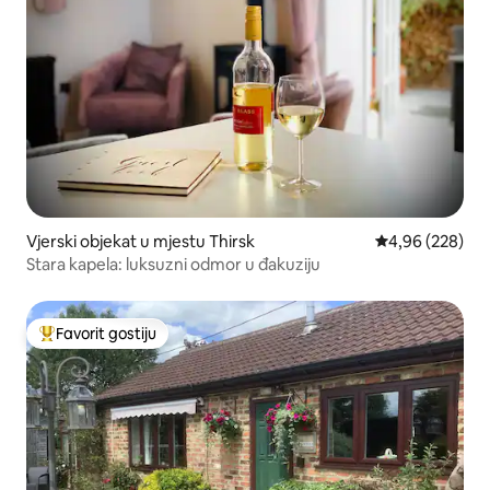
Vjerski objekat u mjestu Thirsk
prosječna ocjen
4,96 (228)
Stara kapela: luksuzni odmor u đakuziju
Favorit gostiju
Glavni favorit gostiju