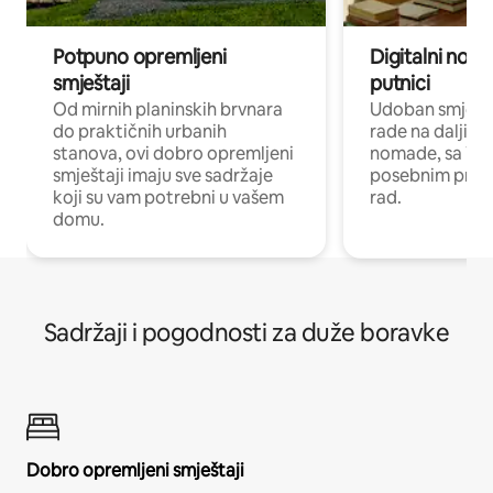
Potpuno opremljeni
Digitalni noma
smještaji
putnici
Od mirnih planinskih brvnara
Udoban smještaj
do praktičnih urbanih
rade na daljinu 
stanova, ovi dobro opremljeni
nomade, sa Wi-
smještaji imaju sve sadržaje
posebnim prost
koji su vam potrebni u vašem
rad.
domu.
Sadržaji i pogodnosti za duže boravke
Dobro opremljeni smještaji