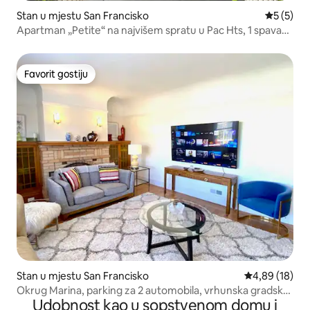
Stan u mjestu San Francisko
prosječna
5 (5)
Apartman „Petite“ na najvišem spratu u Pac Hts, 1 spavaća
soba, klima-uređaj, mašina za pranje i sušenje veša
Favorit gostiju
Favorit gostiju
Stan u mjestu San Francisko
prosječna ocje
4,89 (18)
Okrug Marina, parking za 2 automobila, vrhunska gradska
Udobnost kao u sopstvenom domu i
četvrt