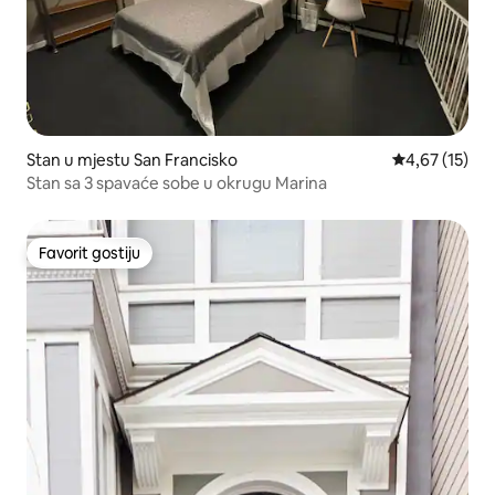
Stan u mjestu San Francisko
prosječna ocj
4,67 (15)
Stan sa 3 spavaće sobe u okrugu Marina
Favorit gostiju
Favorit gostiju