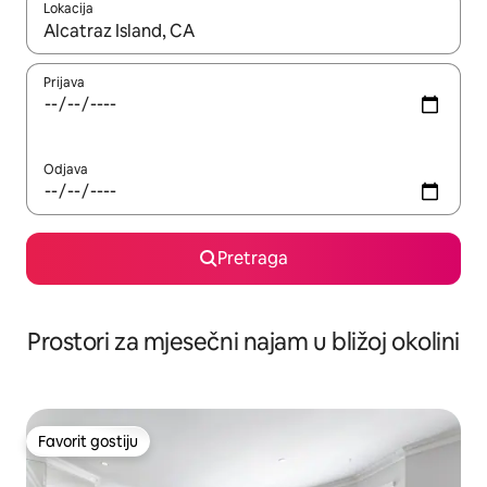
Lokacija
Kad su rezultati dostupni, možete da se krećete kroz njih pomoću 
Prijava
Odjava
Pretraga
Prostori za mjesečni najam u bližoj okolini
Favorit gostiju
Favorit gostiju