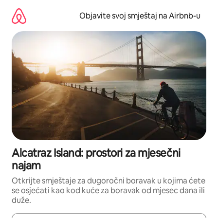
Pređi
na
Objavite svoj smještaj na Airbnb-u
sadržaj
Alcatraz Island: prostori za mjesečni
najam
Otkrijte smještaje za dugoročni boravak u kojima ćete
se osjećati kao kod kuće za boravak od mjesec dana ili
duže.