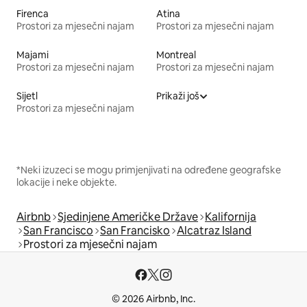
Firenca
Atina
Prostori za mjesečni najam
Prostori za mjesečni najam
Majami
Montreal
Prostori za mjesečni najam
Prostori za mjesečni najam
Sijetl
Prikaži još
Prostori za mjesečni najam
*Neki izuzeci se mogu primjenjivati na određene geografske
lokacije i neke objekte.
Airbnb
Sjedinjene Američke Države
Kalifornija
San Francisco
San Francisko
Alcatraz Island
Prostori za mjesečni najam
© 2026 Airbnb, Inc.