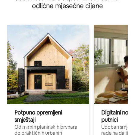
odlične mjesečne cijene
Potpuno opremljeni
Digitalni noma
smještaji
putnici
Od mirnih planinskih brvnara
Udoban smještaj
do praktičnih urbanih
rade na daljinu 