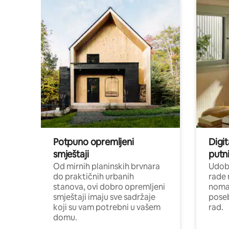
Potpuno opremljeni
Digit
smještaji
putni
Od mirnih planinskih brvnara
Udoba
do praktičnih urbanih
rade 
stanova, ovi dobro opremljeni
nomad
smještaji imaju sve sadržaje
poseb
koji su vam potrebni u vašem
rad.
domu.