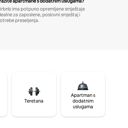
ražite apartmane s dodatnim uslugama?
irbnb ima potpuno opremljene smještaje
dealne za zaposlene, poslovni smještaj i
otrebe preseljenja.
Apartman s
Teretana
dodatnim
uslugama