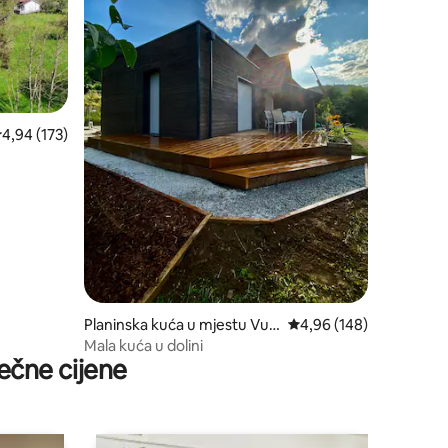
rosječna ocjena 4,94 od 5, recenzija: 173
4,94 (173)
Planinska kuća u mjestu Vuill
prosječna ocjena 4,96 o
4,96 (148)
afans
Mala kuća u dolini
ečne cijene