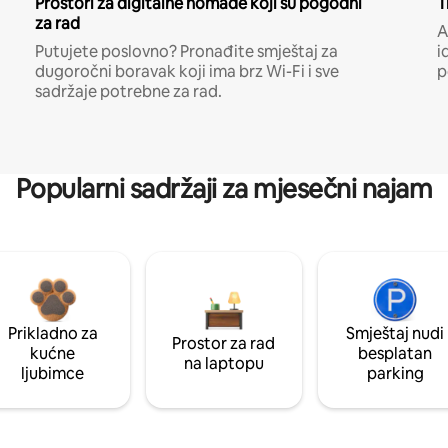
Prostori za digitalne nomade koji su pogodni
T
za rad
A
Putujete poslovno? Pronađite smještaj za
i
dugoročni boravak koji ima brz Wi-Fi i sve
p
sadržaje potrebne za rad.
Popularni sadržaji za mjesečni najam
Prikladno za
Smještaj nudi
Prostor za rad
kućne
besplatan
na laptopu
ljubimce
parking