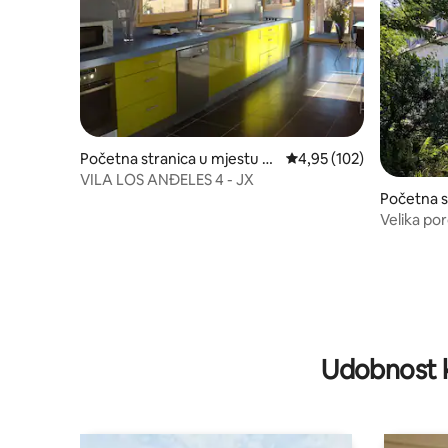
Početna stranica u mjestu O
prosječna ocjena 4,95 od
4,95 (102)
rnans
VILA LOS ANĐELES 4 - JX
Početna s
andoz
Velika po
Udobnost k