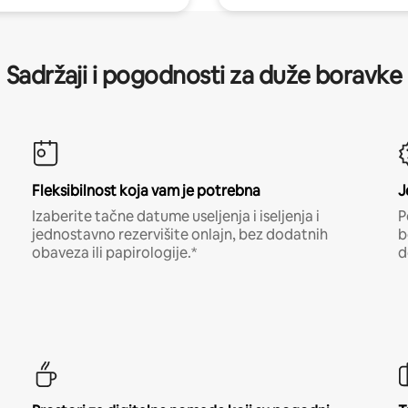
Sadržaji i pogodnosti za duže boravke
Fleksibilnost koja vam je potrebna
J
Izaberite tačne datume useljenja i iseljenja i
P
jednostavno rezervišite onlajn, bez dodatnih
b
obaveza ili papirologije.*
d