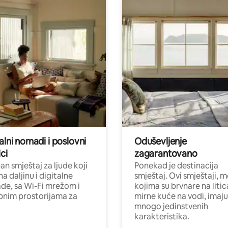
alni nomadi i poslovni
Oduševljenje
ci
zagarantovano
n smještaj za ljude koji
Ponekad je destinacija
na daljinu i digitalne
smještaj. Ovi smještaji, 
e, sa Wi-Fi mrežom i
kojima su brvnare na liti
nim prostorijama za
mirne kuće na vodi, imaju
mnogo jedinstvenih
karakteristika.