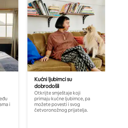
Kućni ljubimci su
dobrodošli
Otkrijte smještaje koji
među
primaju kućne ljubimce, pa
cama i
možete povesti i svog
četvoronožnog prijatelja.