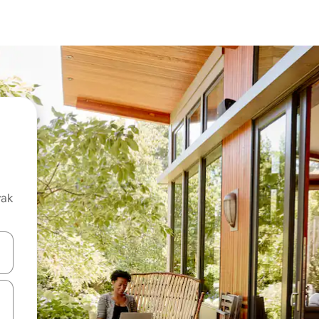
vak
oz njih pomoću strelica nagore i nadolje, kao i da ih istražujte dodirom