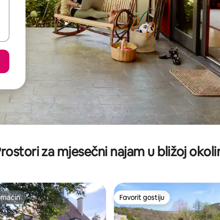
rostori za mjesečni najam u bližoj okoli
omaćin
Favorit gostiju
omaćin
Favorit gostiju