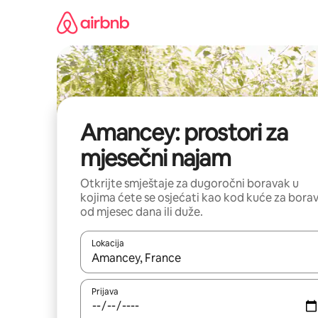
Pređi
na
sadržaj
Amancey: prostori za
mjesečni najam
Otkrijte smještaje za dugoročni boravak u
kojima ćete se osjećati kao kod kuće za bora
od mjesec dana ili duže.
Lokacija
Kad su rezultati dostupni, možete da se krećete kr
Prijava