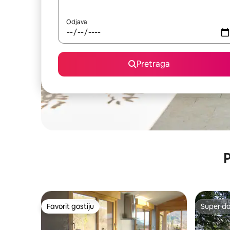
Odjava
Pretraga
P
Favorit gostiju
Super d
Favorit gostiju
Super d