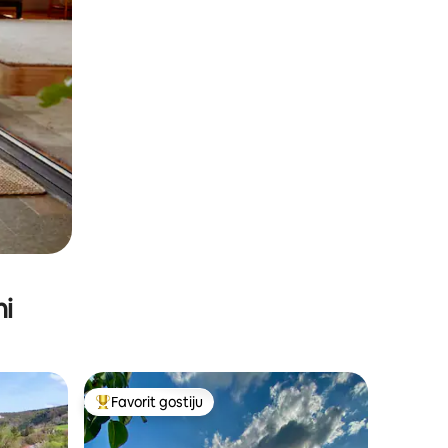
ni
Favorit gostiju
Glavni favorit gostiju