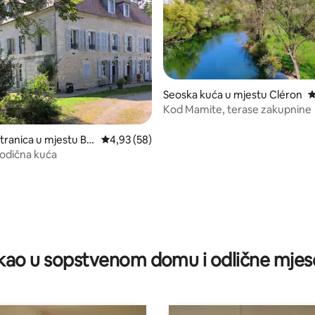
Seoska kuća u mjestu Cléron
p
Kod Mamite, terase zakupnine
 5, recenzija: 102
tranica u mjestu Bol
prosječna ocjena 4,93 od 5, recenzija: 58
4,93 (58)
rodična kuća
ao u sopstvenom domu i odlične mjes