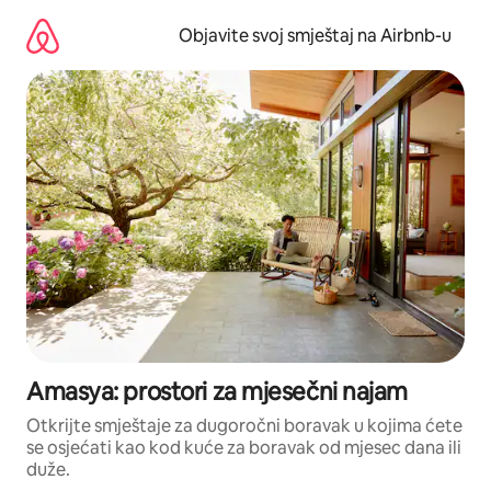
Pređi
na
Objavite svoj smještaj na Airbnb-u
sadržaj
Amasya: prostori za mjesečni najam
Otkrijte smještaje za dugoročni boravak u kojima ćete
se osjećati kao kod kuće za boravak od mjesec dana ili
duže.