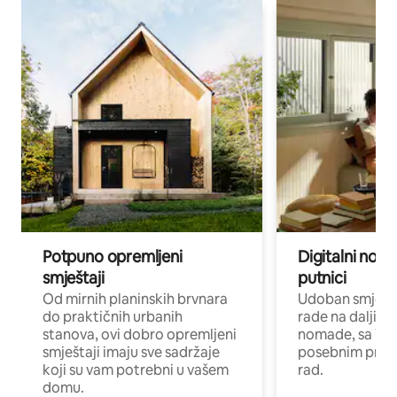
Potpuno opremljeni
Digitalni noma
smještaji
putnici
Od mirnih planinskih brvnara
Udoban smještaj
do praktičnih urbanih
rade na daljinu 
stanova, ovi dobro opremljeni
nomade, sa Wi-
smještaji imaju sve sadržaje
posebnim prost
koji su vam potrebni u vašem
rad.
domu.