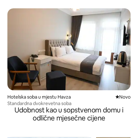
Hotelska soba u mjestu Havza
Novi smješ
Novo
Standardna dvokrevetna soba
Udobnost kao u sopstvenom domu i
odlične mjesečne cijene