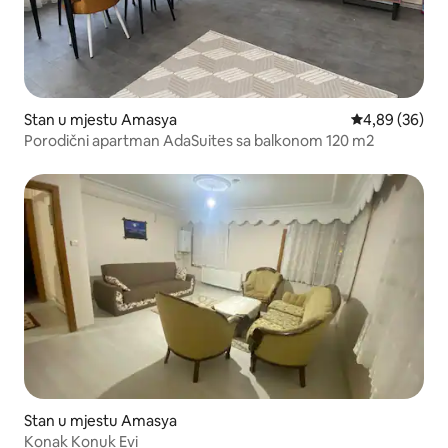
Stan u mjestu Amasya
prosječna ocje
4,89 (36)
Porodični apartman AdaSuites sa balkonom 120 m2
Stan u mjestu Amasya
Konak Konuk Evi