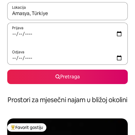
Lokacija
Kad su rezultati dostupni, možete da se krećete kroz njih pomoću 
Prijava
Odjava
Pretraga
Prostori za mjesečni najam u bližoj okolini
Favorit gostiju
Glavni favorit gostiju