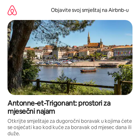
Pređi
na
Objavite svoj smještaj na Airbnb-u
sadržaj
Antonne-et-Trigonant: prostori za
mjesečni najam
Otkrijte smještaje za dugoročni boravak u kojima ćete
se osjećati kao kod kuće za boravak od mjesec dana ili
duže.