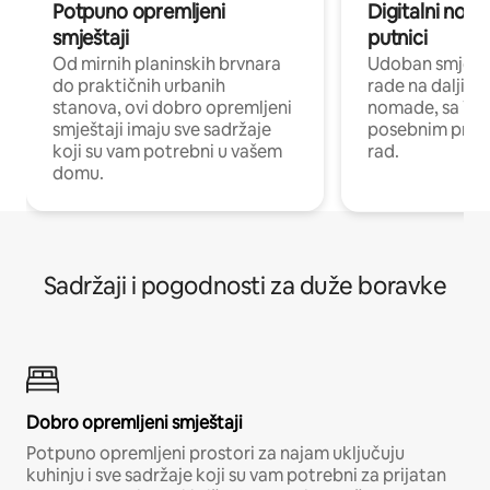
Potpuno opremljeni
Digitalni noma
smještaji
putnici
Od mirnih planinskih brvnara
Udoban smještaj
do praktičnih urbanih
rade na daljinu 
stanova, ovi dobro opremljeni
nomade, sa Wi-
smještaji imaju sve sadržaje
posebnim prost
koji su vam potrebni u vašem
rad.
domu.
Sadržaji i pogodnosti za duže boravke
Dobro opremljeni smještaji
Potpuno opremljeni prostori za najam uključuju
kuhinju i sve sadržaje koji su vam potrebni za prijatan