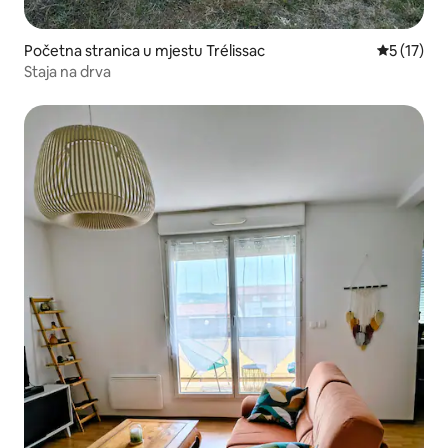
Početna stranica u mjestu Trélissac
prosječna 
5 (17)
Staja na drva