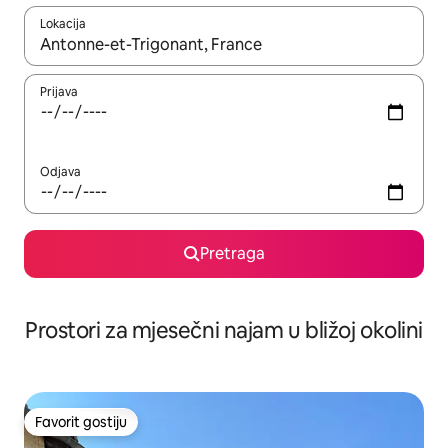
Lokacija
Kad su rezultati dostupni, možete da se krećete kroz njih pomoću 
Prijava
Odjava
Pretraga
Prostori za mjesečni najam u bližoj okolini
Favorit gostiju
Favorit gostiju