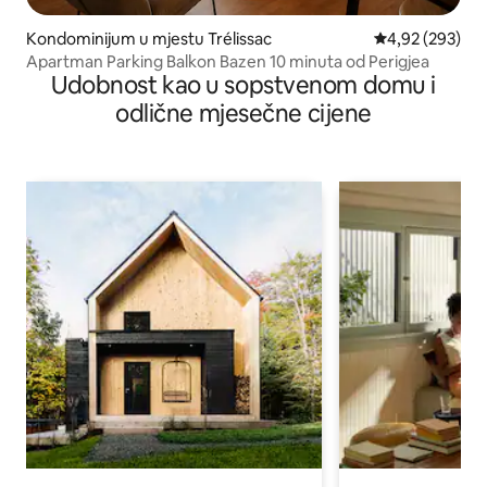
Kondominijum u mjestu Trélissac
prosječna ocjen
4,92 (293)
Apartman Parking Balkon Bazen 10 minuta od Perigjea
Udobnost kao u sopstvenom domu i
odlične mjesečne cijene