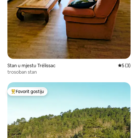
Stan u mjestu Trélissac
prosječna
5 (3)
trosoban stan
Favorit gostiju
Glavni favorit gostiju