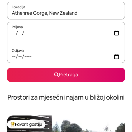
Lokacija
Kad su rezultati dostupni, možete da se krećete kroz njih pomoću 
Prijava
Odjava
Pretraga
Prostori za mjesečni najam u bližoj okolini
Favorit gostiju
Glavni favorit gostiju