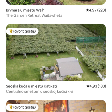
Brvnara u mjestu Waihi
prosječna ocjen
4,97 (220)
The Garden Retreat Waitawheta
Favorit gostiju
Glavni favorit gostiju
Seoska kuća u mjestu Katikati
prosječna ocjen
4,93 (183)
Centralno smešten u seoskoj kućici kivi
Favorit gostiju
Glavni favorit gostiju