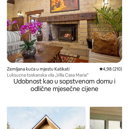
Zemljana kuća u mjestu Katikati
prosječna ocjen
4,98 (210)
Luksuzna toskanska vila „Villa Casa Maria”
Udobnost kao u sopstvenom domu i
odlične mjesečne cijene