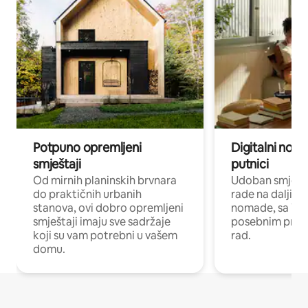
Potpuno opremljeni
Digitalni noma
smještaji
putnici
Od mirnih planinskih brvnara
Udoban smještaj
do praktičnih urbanih
rade na daljinu 
stanova, ovi dobro opremljeni
nomade, sa Wi-
smještaji imaju sve sadržaje
posebnim prost
koji su vam potrebni u vašem
rad.
domu.