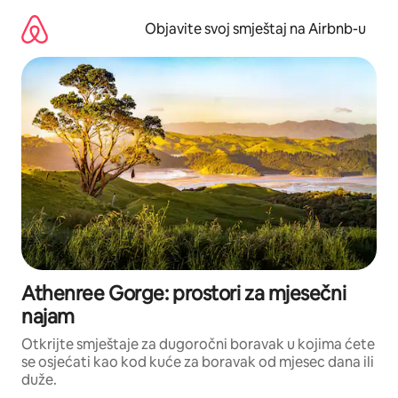
Pređi
na
Objavite svoj smještaj na Airbnb-u
sadržaj
Athenree Gorge: prostori za mjesečni
najam
Otkrijte smještaje za dugoročni boravak u kojima ćete
se osjećati kao kod kuće za boravak od mjesec dana ili
duže.