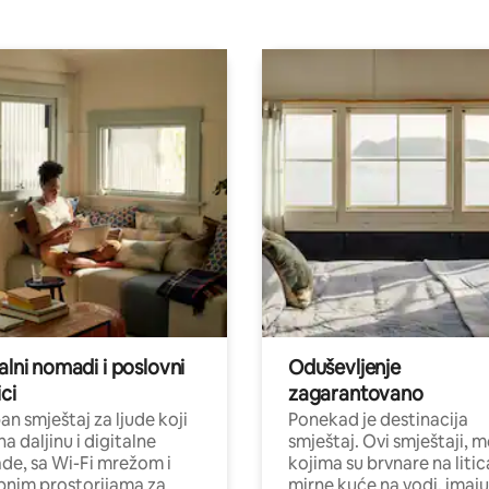
alni nomadi i poslovni
Oduševljenje
ci
zagarantovano
n smještaj za ljude koji
Ponekad je destinacija
na daljinu i digitalne
smještaj. Ovi smještaji, 
e, sa Wi-Fi mrežom i
kojima su brvnare na liti
nim prostorijama za
mirne kuće na vodi, imaju