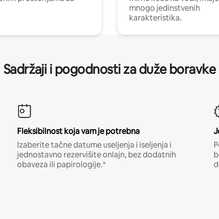
mnogo jedinstvenih
karakteristika.
Sadržaji i pogodnosti za duže boravke
Fleksibilnost koja vam je potrebna
J
Izaberite tačne datume useljenja i iseljenja i
P
jednostavno rezervišite onlajn, bez dodatnih
b
obaveza ili papirologije.*
d