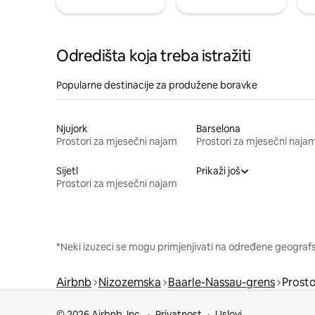
Odredišta koja treba istražiti
Popularne destinacije za produžene boravke
Njujork
Barselona
Prostori za mjesečni najam
Prostori za mjesečni naja
Sijetl
Prikaži još
Prostori za mjesečni najam
*Neki izuzeci se mogu primjenjivati na određene geografsk
Airbnb
Nizozemska
Baarle-Nassau-grens
Prosto
© 2026 Airbnb, Inc.
Privatnost
Uslovi