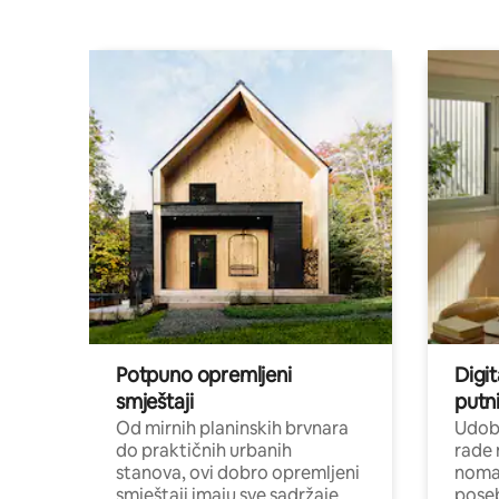
Potpuno opremljeni
Digit
smještaji
putni
Od mirnih planinskih brvnara
Udoba
do praktičnih urbanih
rade 
stanova, ovi dobro opremljeni
nomad
smještaji imaju sve sadržaje
poseb