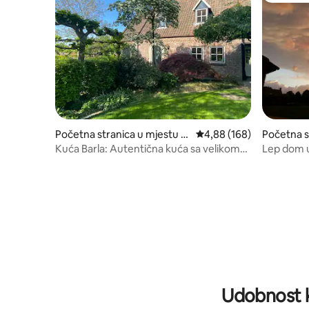
Početna stranica u mjestu B
prosječna ocjena 4,88 od
4,88 (168)
Početna s
aarle-Hertog
phen (N.B
Kuća Barla: Autentična kuća sa velikom
Lep dom 
baštom
Udobnost k