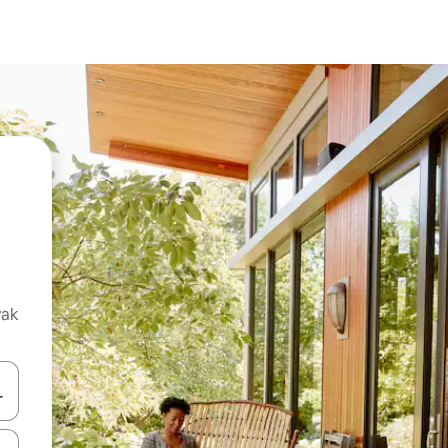
vak
oz njih pomoću strelica nagore i nadolje, kao i da ih istražujte dodirom