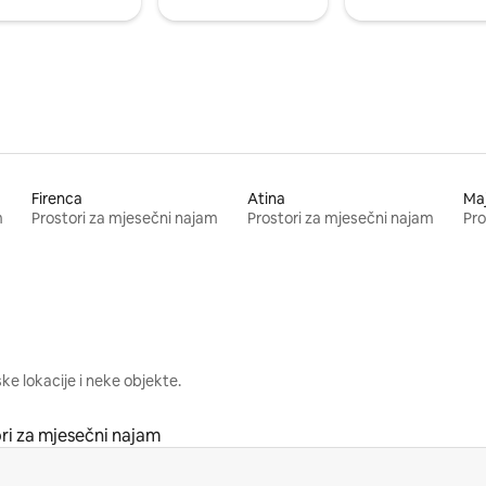
Firenca
Atina
Ma
m
Prostori za mjesečni najam
Prostori za mjesečni najam
Pro
e lokacije i neke objekte.
ri za mjesečni najam