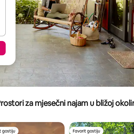
rostori za mjesečni najam u bližoj okoli
t gostiju
Favorit gostiju
vorit gostiju
Favorit gostiju