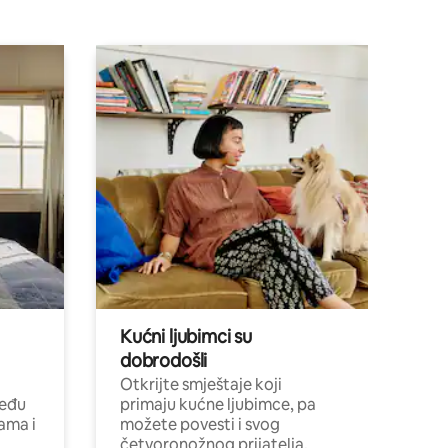
Kućni ljubimci su
dobrodošli
Otkrijte smještaje koji
među
primaju kućne ljubimce, pa
cama i
možete povesti i svog
četvoronožnog prijatelja.