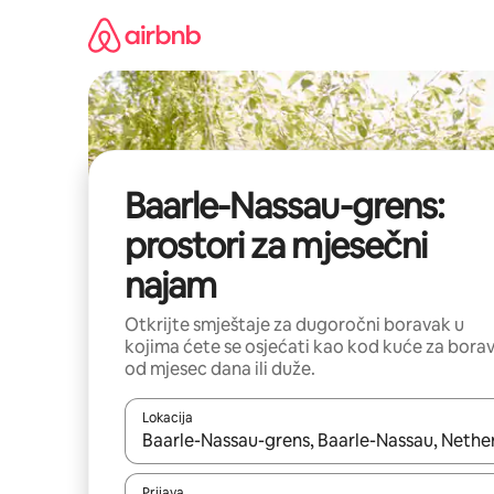
Pređi
na
sadržaj
Baarle-Nassau-grens:
prostori za mjesečni
najam
Otkrijte smještaje za dugoročni boravak u
kojima ćete se osjećati kao kod kuće za bora
od mjesec dana ili duže.
Lokacija
Kad su rezultati dostupni, možete da se krećete kr
Prijava