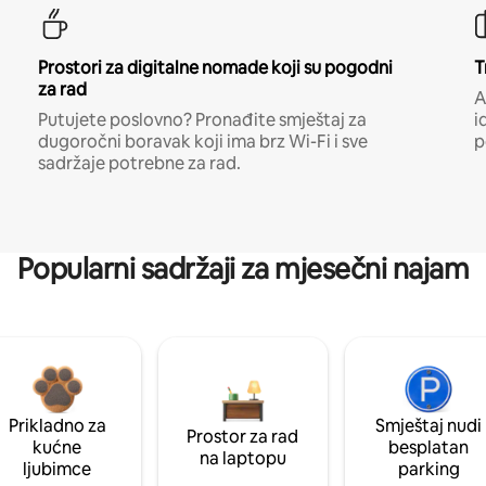
Prostori za digitalne nomade koji su pogodni
T
za rad
A
Putujete poslovno? Pronađite smještaj za
i
dugoročni boravak koji ima brz Wi-Fi i sve
p
sadržaje potrebne za rad.
Popularni sadržaji za mjesečni najam
Prikladno za
Smještaj nudi
Prostor za rad
kućne
besplatan
na laptopu
ljubimce
parking