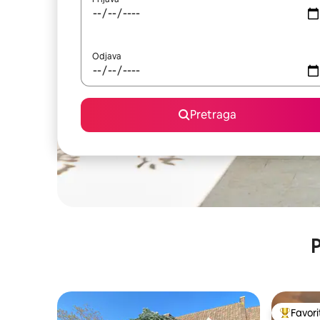
Odjava
Pretraga
P
Favori
Glavni fa