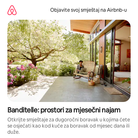
Pređi
na
Objavite svoj smještaj na Airbnb-u
sadržaj
Banditelle: prostori za mjesečni najam
Otkrijte smještaje za dugoročni boravak u kojima ćete
se osjećati kao kod kuće za boravak od mjesec dana ili
duže.