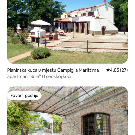
Planinska kuća u mjestu Campiglia Marittima
prosječna ocje
4,85 (27)
apartman "Sole" U seoskoj kući
Favorit gostiju
Favorit gostiju