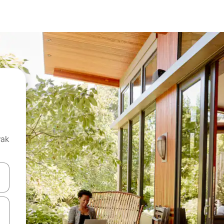
vak
oz njih pomoću strelica nagore i nadolje, kao i da ih istražujte dodirom