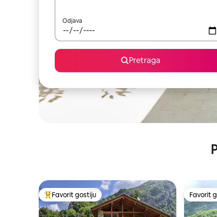
Odjava
Pretraga
P
Favorit gostiju
Favorit g
Glavni favorit gostiju
Favorit g