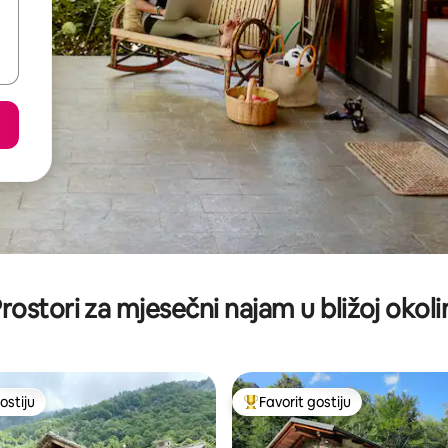
rostori za mjesečni najam u bližoj okoli
ostiju
Favorit gostiju
ostiju
Glavni favorit gostiju