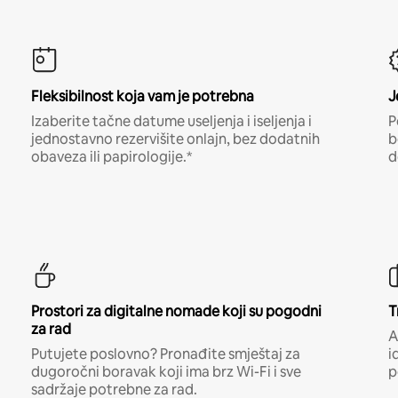
Fleksibilnost koja vam je potrebna
J
Izaberite tačne datume useljenja i iseljenja i
P
jednostavno rezervišite onlajn, bez dodatnih
b
obaveza ili papirologije.*
d
Prostori za digitalne nomade koji su pogodni
T
za rad
A
Putujete poslovno? Pronađite smještaj za
i
dugoročni boravak koji ima brz Wi-Fi i sve
p
sadržaje potrebne za rad.