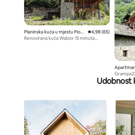
Planinska kuća u mjestu Piod
prosječna ocjena 4,98 o
4,98 (65)
e
Renovirana kuća Walzer 15 minuta
automobilom od Alagne
Apartman 
nim ulaz
Grampa23:
Udobnost k