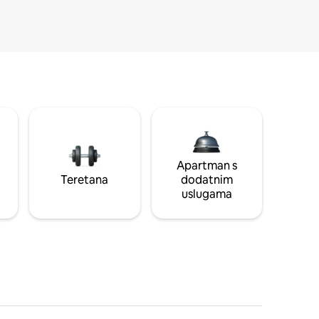
Apartman s
Teretana
dodatnim
uslugama