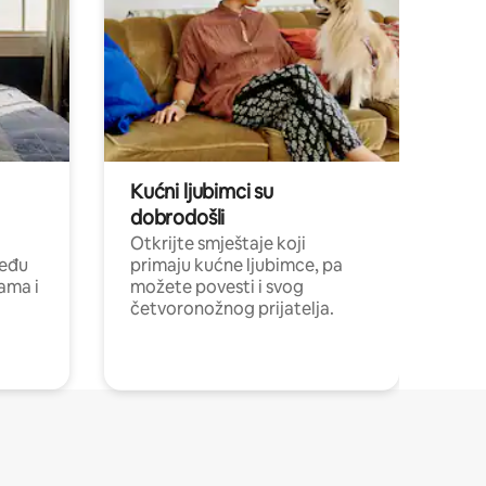
Kućni ljubimci su
dobrodošli
Otkrijte smještaje koji
među
primaju kućne ljubimce, pa
cama i
možete povesti i svog
četvoronožnog prijatelja.