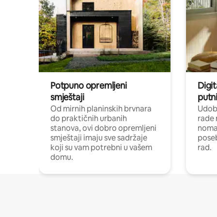
Potpuno opremljeni
Digit
smještaji
putni
Od mirnih planinskih brvnara
Udoba
do praktičnih urbanih
rade 
stanova, ovi dobro opremljeni
nomad
smještaji imaju sve sadržaje
poseb
koji su vam potrebni u vašem
rad.
domu.