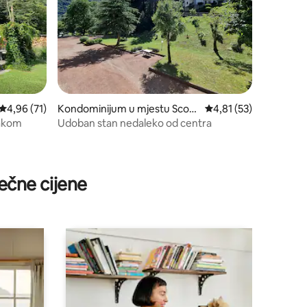
prosječna ocjena 4,96 od 5, recenzija: 71
4,96 (71)
Kondominijum u mjestu Scop
prosječna ocjena 4,81 
4,81 (53)
ello
jakom
Udoban stan nedaleko od centra
ečne cijene