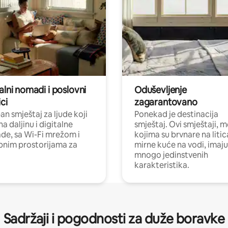
alni nomadi i poslovni
Oduševljenje
ci
zagarantovano
n smještaj za ljude koji
Ponekad je destinacija
na daljinu i digitalne
smještaj. Ovi smještaji, 
e, sa Wi-Fi mrežom i
kojima su brvnare na liti
nim prostorijama za
mirne kuće na vodi, imaju
mnogo jedinstvenih
karakteristika.
Sadržaji i pogodnosti za duže boravke