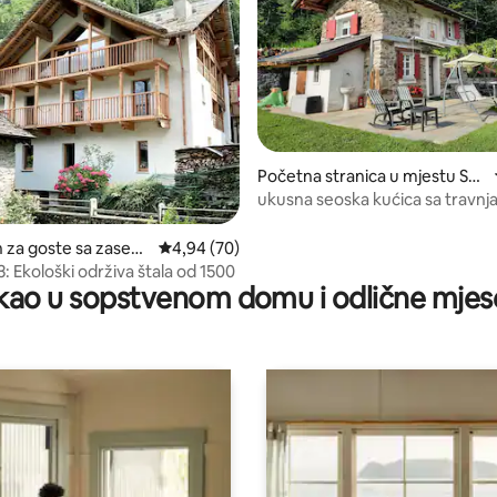
d 5, recenzija: 65
Početna stranica u mjestu Sas
siglioni
ukusna seoska kućica sa travn
za goste sa zaseb
prosječna ocjena 4,94 od 5, recenzija: 70
4,94 (70)
om u mjestu Grampa
 Ekološki održiva štala od 1500
ao u sopstvenom domu i odlične mjes