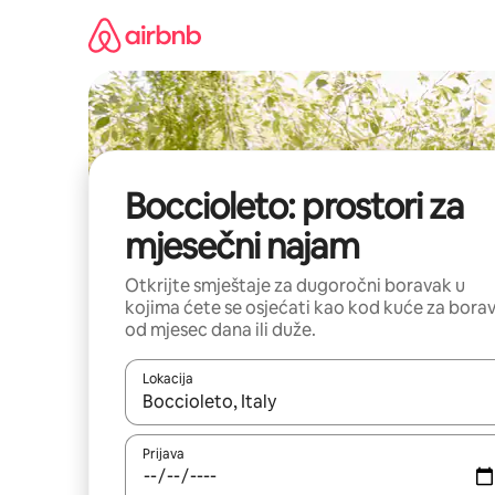
Pređi
na
sadržaj
Boccioleto: prostori za
mjesečni najam
Otkrijte smještaje za dugoročni boravak u
kojima ćete se osjećati kao kod kuće za bora
od mjesec dana ili duže.
Lokacija
Kad su rezultati dostupni, možete da se krećete kr
Prijava