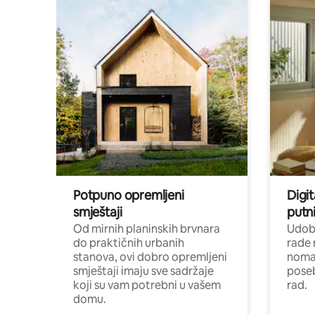
Potpuno opremljeni
Digit
smještaji
putni
Od mirnih planinskih brvnara
Udoba
do praktičnih urbanih
rade 
stanova, ovi dobro opremljeni
nomad
smještaji imaju sve sadržaje
poseb
koji su vam potrebni u vašem
rad.
domu.