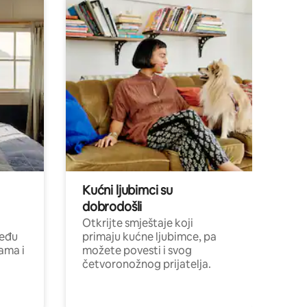
Kućni ljubimci su
dobrodošli
Otkrijte smještaje koji
među
primaju kućne ljubimce, pa
cama i
možete povesti i svog
četvoronožnog prijatelja.