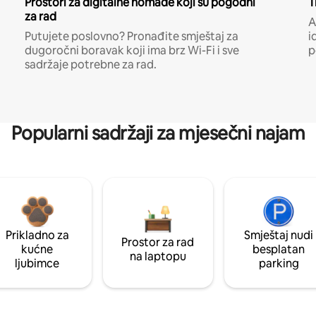
Prostori za digitalne nomade koji su pogodni
T
za rad
A
Putujete poslovno? Pronađite smještaj za
i
dugoročni boravak koji ima brz Wi-Fi i sve
p
sadržaje potrebne za rad.
Popularni sadržaji za mjesečni najam
Prikladno za
Smještaj nudi
Prostor za rad
kućne
besplatan
na laptopu
ljubimce
parking