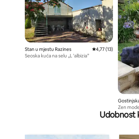
Stan u mjestu Razines
prosječna ocjena 4,77 
4,77 (13)
Seoska kuća na selu „L 'albizia”
Gostinjsk
ye-sous-
Zen mode
Udobnost k