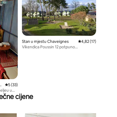
Stan u mjestu Chaveignes
prosječna ocjena 4,82 
4,82 (17)
Vikendica Poussin 12 potpuno
opremljena
li
prosječna ocjena 5 od 5, recenzija: 33
5 (33)
šeljeu u
ečne cijene