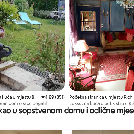
od 5, recenzija: 13
a kuća u mjestu Bra
prosječna ocjena 4,89 od 5, recenzija: 351
4,89 (351)
Početna stranica u mjestu Riche
Faye
eu
ran dom u srcu bogatih
Luksuzna kuća u butik stilu u Ri
ao u sopstvenom domu i odlične mjes
Francuskoj