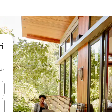
i
vak
oz njih pomoću strelica nagore i nadolje, kao i da ih istražujte dodirom