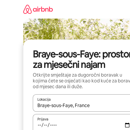
Pređi
na
sadržaj
Braye-sous-Faye: prostor
za mjesečni najam
Otkrijte smještaje za dugoročni boravak u
kojima ćete se osjećati kao kod kuće za bora
od mjesec dana ili duže.
Lokacija
Kad su rezultati dostupni, možete da se krećete kr
Prijava