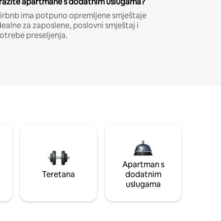
ražite apartmane s dodatnim uslugama?
irbnb ima potpuno opremljene smještaje
dealne za zaposlene, poslovni smještaj i
otrebe preseljenja.
Apartman s
Teretana
dodatnim
uslugama