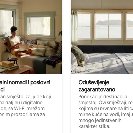
alni nomadi i poslovni
Oduševljenje
ci
zagarantovano
n smještaj za ljude koji
Ponekad je destinacija
na daljinu i digitalne
smještaj. Ovi smještaji, 
e, sa Wi-Fi mrežom i
kojima su brvnare na liti
nim prostorijama za
mirne kuće na vodi, imaju
mnogo jedinstvenih
karakteristika.