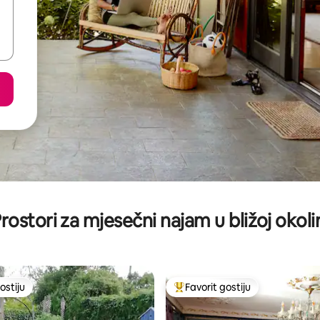
rostori za mjesečni najam u bližoj okoli
ostiju
Favorit gostiju
ostiju
Glavni favorit gostiju