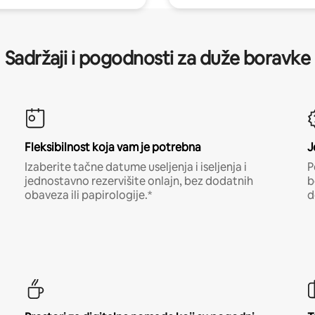
Sadržaji i pogodnosti za duže boravke
Fleksibilnost koja vam je potrebna
J
Izaberite tačne datume useljenja i iseljenja i
P
jednostavno rezervišite onlajn, bez dodatnih
b
obaveza ili papirologije.*
d