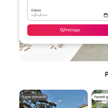
Odjava
Pretraga
P
Super domaćin
Favorit g
Super domaćin
Favorit g