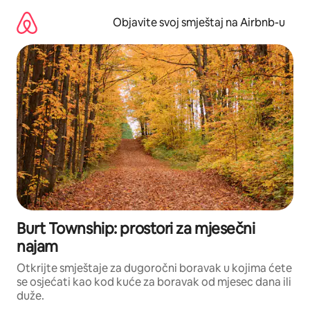
Pređi
na
Objavite svoj smještaj na Airbnb-u
sadržaj
Burt Township: prostori za mjesečni
najam
Otkrijte smještaje za dugoročni boravak u kojima ćete
se osjećati kao kod kuće za boravak od mjesec dana ili
duže.