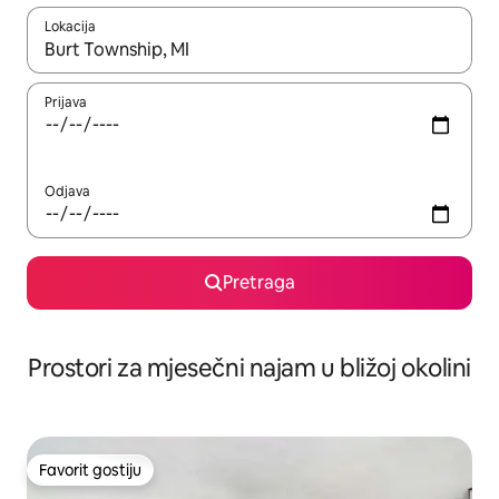
Lokacija
Kad su rezultati dostupni, možete da se krećete kroz njih pomoću 
Prijava
Odjava
Pretraga
Prostori za mjesečni najam u bližoj okolini
Favorit gostiju
Favorit gostiju