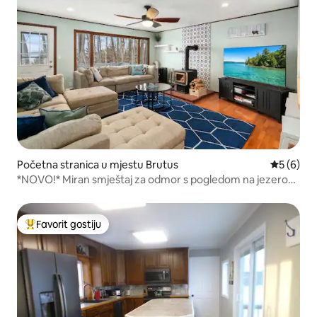
Početna stranica u mjestu Brutus
prosječna
5 (6)
*NOVO!* Miran smještaj za odmor s pogledom na jezero
Bert
Favorit gostiju
Glavni favorit gostiju