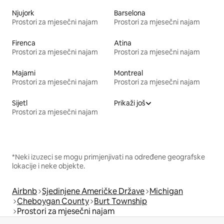
Njujork
Barselona
Prostori za mjesečni najam
Prostori za mjesečni najam
Firenca
Atina
Prostori za mjesečni najam
Prostori za mjesečni najam
Majami
Montreal
Prostori za mjesečni najam
Prostori za mjesečni najam
Sijetl
Prikaži još
Prostori za mjesečni najam
*Neki izuzeci se mogu primjenjivati na određene geografske
lokacije i neke objekte.
Airbnb
Sjedinjene Američke Države
Michigan
Cheboygan County
Burt Township
Prostori za mjesečni najam