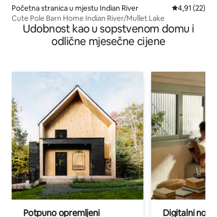
Početna stranica u mjestu Indian River
prosječna ocj
4,91 (22)
Cute Pole Barn Home Indian River/Mullet Lake
Udobnost kao u sopstvenom domu i
odlične mjesečne cijene
Potpuno opremljeni
Digitalni noma