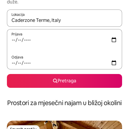
duže.
Lokacija
Kad su rezultati dostupni, možete da se krećete kroz njih pomoću 
Prijava
Odjava
Pretraga
Prostori za mjesečni najam u bližoj okolini