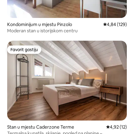
Kondominijum u mjestu Pinzolo
prosječna ocjen
4,84 (129)
Moderan stan u istorijskom centru
Favorit gostiju
Favorit gostiju
Stan u mjestu Caderzone Terme
prosječna ocj
4,92 (12)
Termalna kupatila, skijanje, pogled na planine –