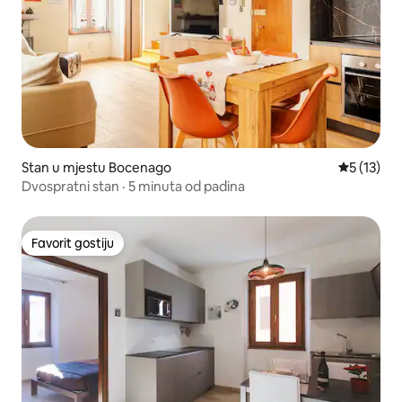
Stan u mjestu Bocenago
prosječna 
5 (13)
Dvospratni stan · 5 minuta od padina
Favorit gostiju
Favorit gostiju