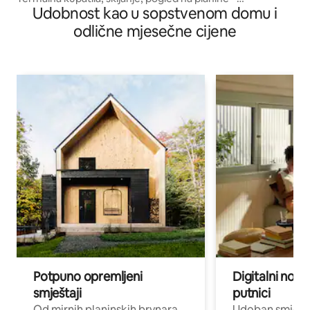
Udobnost kao u sopstvenom domu i
Rododendro
odlične mjesečne cijene
Potpuno opremljeni
Digitalni noma
smještaji
putnici
Od mirnih planinskih brvnara
Udoban smještaj