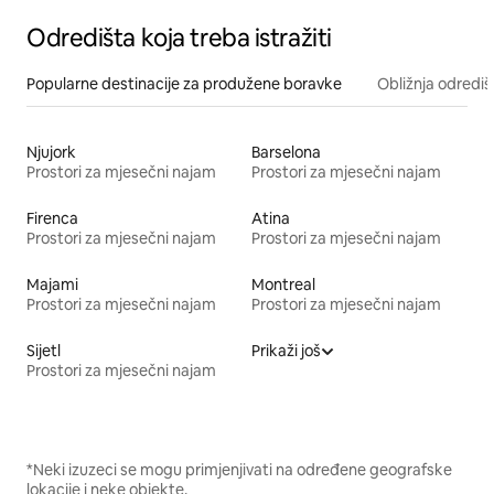
Odredišta koja treba istražiti
Popularne destinacije za produžene boravke
Obližnja odrediš
Njujork
Barselona
Prostori za mjesečni najam
Prostori za mjesečni najam
Firenca
Atina
Prostori za mjesečni najam
Prostori za mjesečni najam
Majami
Montreal
Prostori za mjesečni najam
Prostori za mjesečni najam
Sijetl
Prikaži još
Prostori za mjesečni najam
*Neki izuzeci se mogu primjenjivati na određene geografske
lokacije i neke objekte.