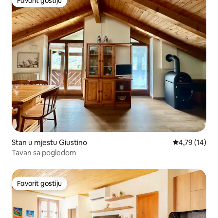
Favorit gostiju
Favorit gostiju
Stan u mjestu Giustino
prosječna ocj
4,79 (14)
Tavan sa pogledom
Favorit gostiju
Favorit gostiju