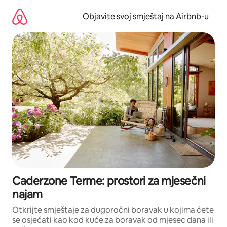
Pređi
na
Objavite svoj smještaj na Airbnb-u
sadržaj
Caderzone Terme: prostori za mjesečni
najam
Otkrijte smještaje za dugoročni boravak u kojima ćete
se osjećati kao kod kuće za boravak od mjesec dana ili