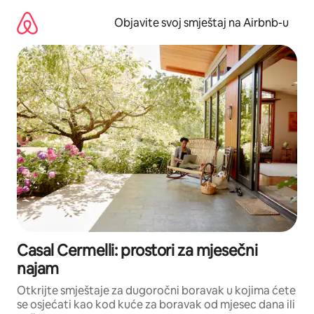
Pređi
na
Objavite svoj smještaj na Airbnb-u
sadržaj
Casal Cermelli: prostori za mjesečni
najam
Otkrijte smještaje za dugoročni boravak u kojima ćete
se osjećati kao kod kuće za boravak od mjesec dana ili