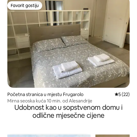
Favorit gostiju
Favorit gostiju
Početna stranica u mjestu Frugarolo
prosječna 
5 (22)
Mirna seoska kuća 10 min. od Alesandrije
Udobnost kao u sopstvenom domu i
odlične mjesečne cijene