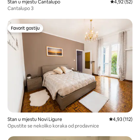
Stan u mjestu Cantalupo
prosječna ocje
4,92 (52)
Cantalupo 3
Favorit gostiju
Favorit gostiju
Stan u mjestu Novi Ligure
prosječna ocje
4,93 (112)
Opustite se nekoliko koraka od prodavnice