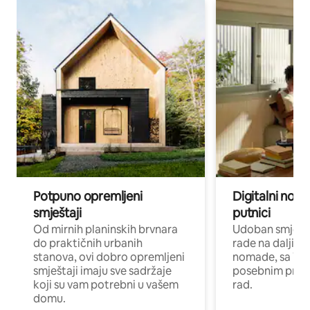
Potpuno opremljeni
Digitalni noma
smještaji
putnici
Od mirnih planinskih brvnara
Udoban smještaj
do praktičnih urbanih
rade na daljinu 
stanova, ovi dobro opremljeni
nomade, sa Wi-
smještaji imaju sve sadržaje
posebnim prost
koji su vam potrebni u vašem
rad.
domu.