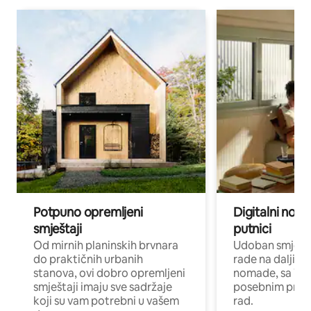
Potpuno opremljeni
Digitalni noma
smještaji
putnici
Od mirnih planinskih brvnara
Udoban smještaj
do praktičnih urbanih
rade na daljinu 
stanova, ovi dobro opremljeni
nomade, sa Wi-
smještaji imaju sve sadržaje
posebnim prost
koji su vam potrebni u vašem
rad.