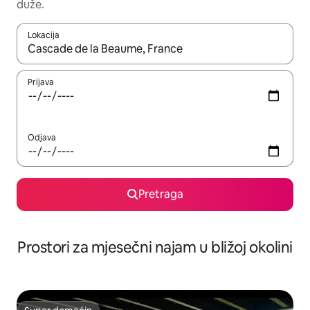
duže.
Lokacija
Kad su rezultati dostupni, možete da se krećete kroz njih pomoću 
Prijava
Odjava
Pretraga
Prostori za mjesečni najam u bližoj okolini