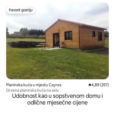
Favorit gostiju
Favorit gostiju
Planinska kuća u mjestu Cayres
prosječna ocjen
4,89 (257)
Drvena planinska kuća na selu
Udobnost kao u sopstvenom domu i
odlične mjesečne cijene