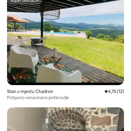
Super domaćin
Super domaćin
Stan u mjestu Chadron
prosječna ocj
4,75 (12)
Potpuno renovirano potkrovlje