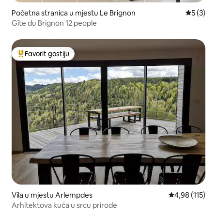
Početna stranica u mjestu Le Brignon
prosječna
5 (3)
Gîte du Brignon 12 people
Favorit gostiju
Glavni favorit gostiju
Vila u mjestu Arlempdes
prosječna ocjen
4,98 (115)
Arhitektova kuća u srcu prirode