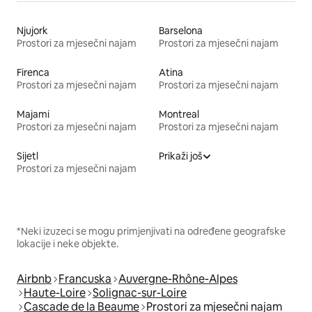
Njujork
Barselona
Prostori za mjesečni najam
Prostori za mjesečni najam
Firenca
Atina
Prostori za mjesečni najam
Prostori za mjesečni najam
Majami
Montreal
Prostori za mjesečni najam
Prostori za mjesečni najam
Sijetl
Prikaži još
Prostori za mjesečni najam
*Neki izuzeci se mogu primjenjivati na određene geografske
lokacije i neke objekte.
Airbnb
Francuska
Auvergne-Rhône-Alpes
Haute-Loire
Solignac-sur-Loire
Cascade de la Beaume
Prostori za mjesečni najam