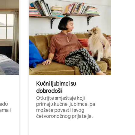
Kućni ljubimci su
dobrodošli
Otkrijte smještaje koji
među
primaju kućne ljubimce, pa
cama i
možete povesti i svog
četvoronožnog prijatelja.