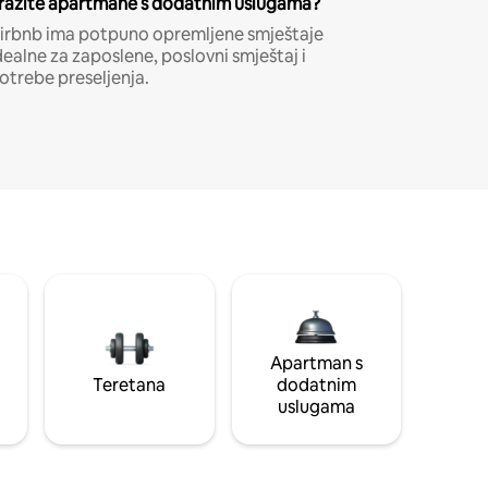
ražite apartmane s dodatnim uslugama?
irbnb ima potpuno opremljene smještaje
dealne za zaposlene, poslovni smještaj i
otrebe preseljenja.
Apartman s
Teretana
dodatnim
uslugama