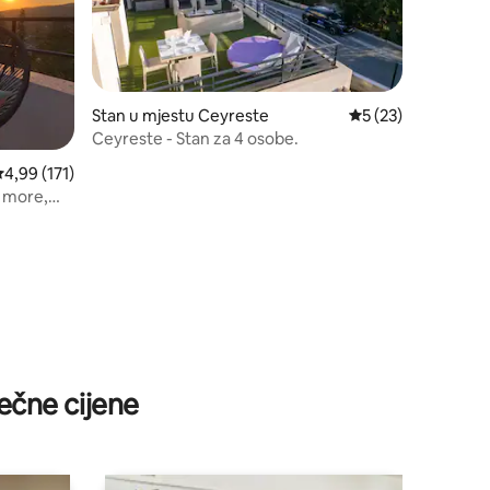
Stan u mjestu Ceyreste
prosječna ocjena 5 
5 (23)
Ceyreste - Stan za 4 osobe.
rosječna ocjena 4,99 od 5, recenzija: 171
4,99 (171)
 more,
ečne cijene