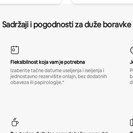
Sadržaji i pogodnosti za duže boravke
Fleksibilnost koja vam je potrebna
J
Izaberite tačne datume useljenja i iseljenja i
P
jednostavno rezervišite onlajn, bez dodatnih
b
obaveza ili papirologije.*
d