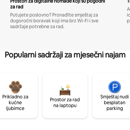
Prostori za digitalne nomade koji su pogodni
T
za rad
A
Putujete poslovno? Pronađite smještaj za
i
dugoročni boravak koji ima brz Wi-Fi i sve
p
sadržaje potrebne za rad.
Popularni sadržaji za mjesečni najam
Prikladno za
Smještaj nudi
Prostor za rad
kućne
besplatan
na laptopu
ljubimce
parking