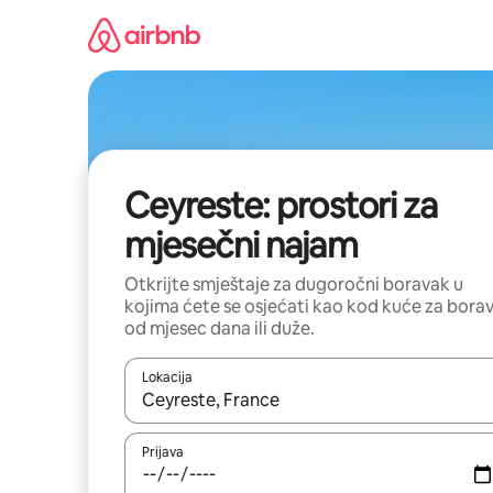
Pređi
na
sadržaj
Ceyreste: prostori za
mjesečni najam
Otkrijte smještaje za dugoročni boravak u
kojima ćete se osjećati kao kod kuće za bora
od mjesec dana ili duže.
Lokacija
Kad su rezultati dostupni, možete da se krećete kr
Prijava