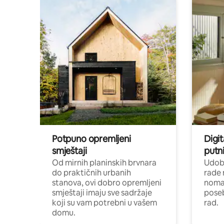
Potpuno opremljeni
Digit
smještaji
putni
Od mirnih planinskih brvnara
Udoba
do praktičnih urbanih
rade 
stanova, ovi dobro opremljeni
nomad
smještaji imaju sve sadržaje
poseb
koji su vam potrebni u vašem
rad.
domu.