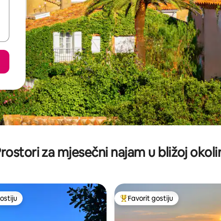
rostori za mjesečni najam u bližoj okoli
ostiju
Favorit gostiju
ostiju
Glavni favorit gostiju