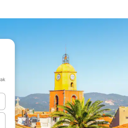
vak
oz njih pomoću strelica nagore i nadolje, kao i da ih istražujte dodirom