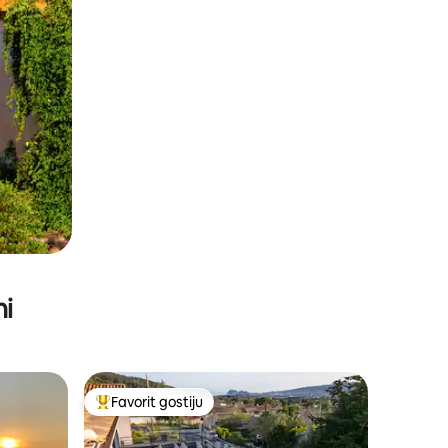
ni
Favorit gostiju
Glavni favorit gostiju