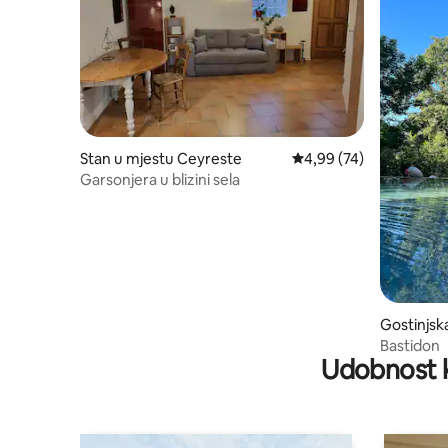
Stan u mjestu Ceyreste
prosječna ocjena 4,99 o
4,99 (74)
Garsonjera u blizini sela
Gostinjsk
reste
Bastidon
Udobnost k