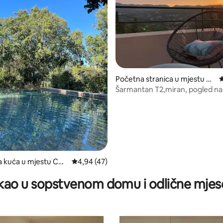
d 5, recenzija: 74
Početna stranica u mjestu C
p
eyreste
Šarmantan T2,miran, pogled na
terasa,parking
a kuća u mjestu Cey
prosječna ocjena 4,94 od 5, recenzija: 47
4,94 (47)
ao u sopstvenom domu i odlične mjes