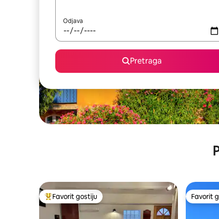
Odjava
Pretraga
P
Favorit gostiju
Favorit g
Glavni favorit gostiju
Favorit g