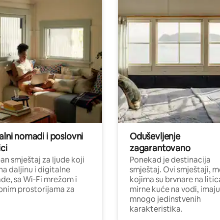
alni nomadi i poslovni
Oduševljenje
ci
zagarantovano
n smještaj za ljude koji
Ponekad je destinacija
na daljinu i digitalne
smještaj. Ovi smještaji, 
e, sa Wi-Fi mrežom i
kojima su brvnare na liti
nim prostorijama za
mirne kuće na vodi, imaju
mnogo jedinstvenih
karakteristika.