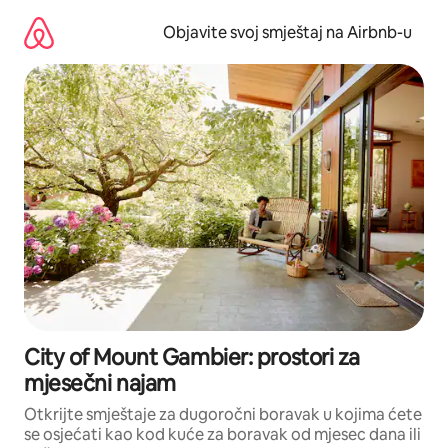
Pređi
na
Objavite svoj smještaj na Airbnb-u
sadržaj
City of Mount Gambier: prostori za
mjesečni najam
Otkrijte smještaje za dugoročni boravak u kojima ćete
se osjećati kao kod kuće za boravak od mjesec dana ili