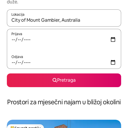
duže.
Lokacija
Kad su rezultati dostupni, možete da se krećete kroz njih pomoću 
Prijava
Odjava
Pretraga
Prostori za mjesečni najam u bližoj okolini