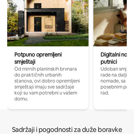
Potpuno opremljeni
Digitalni noma
smještaji
putnici
Od mirnih planinskih brvnara
Udoban smještaj
do praktičnih urbanih
rade na daljinu 
stanova, ovi dobro opremljeni
nomade, sa Wi-
smještaji imaju sve sadržaje
posebnim prost
koji su vam potrebni u vašem
rad.
domu.
Sadržaji i pogodnosti za duže boravke