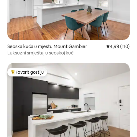
Seoska kuća u mjestu Mount Gambier
prosječna ocjen
4,99 (110)
Luksuzni smještaj u seoskoj kući
Favorit gostiju
Glavni favorit gostiju