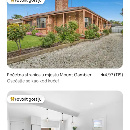
Favorit gostiju
Glavni favorit gostiju
Početna stranica u mjestu Mount Gambier
prosječna ocjen
4,97 (119)
Osećajte se kao kod kuće!
Favorit gostiju
Glavni favorit gostiju