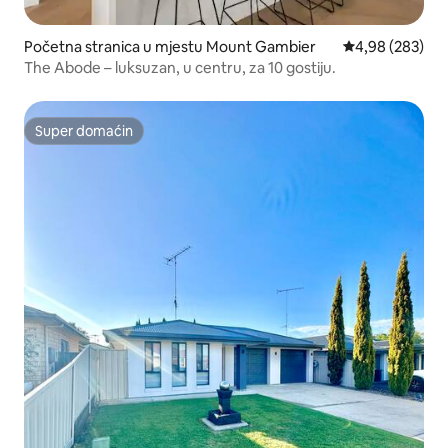
Početna stranica u mjestu Mount Gambier
prosječna ocjen
4,98 (283)
The Abode – luksuzan, u centru, za 10 gostiju.
Super domaćin
Super domaćin